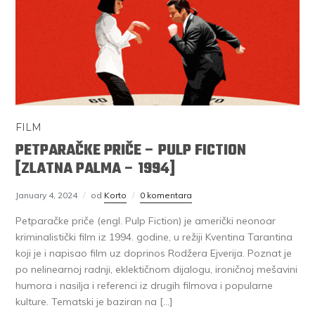
FILM
PETPARAČKE PRIČE – PULP FICTION
[ZLATNA PALMA – 1994]
January 4, 2024
od
Korto
0 komentara
Petparačke priče (engl. Pulp Fiction) je američki neonoar
kriminalistički film iz 1994. godine, u režiji Kventina Tarantina
koji je i napisao film uz doprinos Rodžera Ejverija. Poznat je
po nelinearnoj radnji, eklektičnom dijalogu, ironičnoj mešavini
humora i nasilja i referenci iz drugih filmova i popularne
kulture. Tematski je baziran na […]