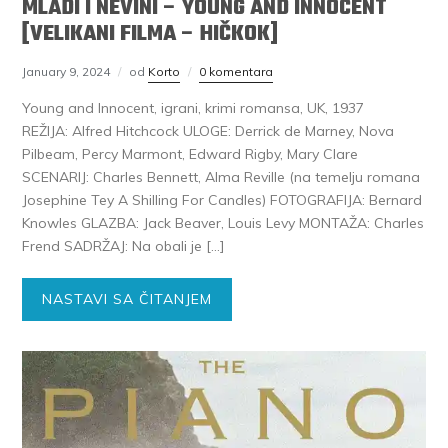
MLADI I NEVINI – YOUNG AND INNOCENT
[VELIKANI FILMA – HIČKOK]
January 9, 2024
od
Korto
0 komentara
Young and Innocent, igrani, krimi romansa, UK, 1937
REŽIJA: Alfred Hitchcock ULOGE: Derrick de Marney, Nova
Pilbeam, Percy Marmont, Edward Rigby, Mary Clare
SCENARIJ: Charles Bennett, Alma Reville (na temelju romana
Josephine Tey A Shilling For Candles) FOTOGRAFIJA: Bernard
Knowles GLAZBA: Jack Beaver, Louis Levy MONTAŽA: Charles
Frend SADRŽAJ: Na obali je […]
NASTAVI SA ČITANJEM