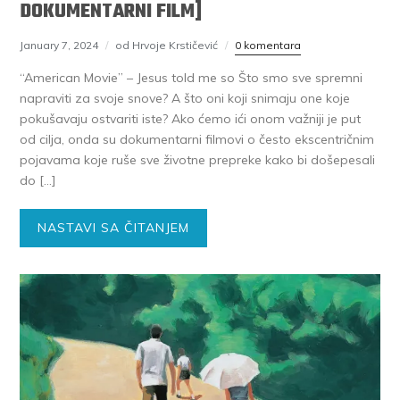
DOKUMENTARNI FILM]
January 7, 2024
od Hrvoje Krstičević
0 komentara
“American Movie” – Jesus told me so Što smo sve spremni
napraviti za svoje snove? A što oni koji snimaju one koje
pokušavaju ostvariti iste? Ako ćemo ići onom važniji je put
od cilja, onda su dokumentarni filmovi o često ekscentričnim
pojavama koje ruše sve životne prepreke kako bi došepesali
do […]
NASTAVI SA ČITANJEM