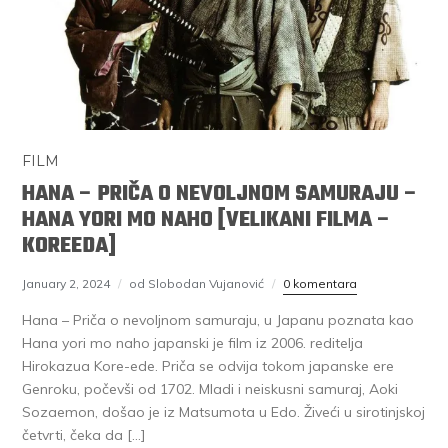
FILM
HANA – PRIČA O NEVOLJNOM SAMURAJU –
HANA YORI MO NAHO [VELIKANI FILMA –
KOREEDA]
January 2, 2024
od Slobodan Vujanović
0 komentara
Hana – Priča o nevoljnom samuraju, u Japanu poznata kao
Hana yori mo naho japanski je film iz 2006. reditelja
Hirokazua Kore-ede. Priča se odvija tokom japanske ere
Genroku, počevši od 1702. Mladi i neiskusni samuraj, Aoki
Sozaemon, došao je iz Matsumota u Edo. Živeći u sirotinjskoj
četvrti, čeka da […]