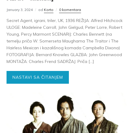
January 3, 2024
od
Korto
0 komentara
Secret Agent, igrani, triler, UK, 1936 REŽIJA: Alfred Hitchcock
ULOGE: Madeleine Carroll, John Gielgud, Peter Lorre, Robert
Young, Percy Marmont SCENARIJ: Charles Bennett (na
temelju priča W. Somerseta Maughama The Traitor i The
Hairless Mexican i kazališnog komada Campbella Dixona)
FOTOGRAFIJA: Bernard Knowles GLAZBA: John Greenwood
MONTAŽA: Charles Frend SADRŽAJ: Priča […]
NASTAVI SA ČITANJEM