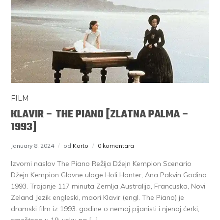
FILM
KLAVIR – THE PIANO [ZLATNA PALMA –
1993]
January 8, 2024
od
Korto
0 komentara
Izvorni naslov The Piano Režija Džejn Kempion Scenario
Džejn Kempion Glavne uloge Holi Hanter, Ana Pakvin Godina
1993. Trajanje 117 minuta Zemlja Australija, Francuska, Novi
Zeland Jezik engleski, maori Klavir (engl. The Piano) je
dramski film iz 1993. godine o nemoj pijanisti i njenoj ćerki,
smeštena u 19. veku na […]