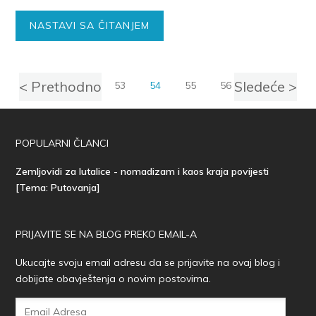
NASTAVI SA ČITANJEM
< Prethodno
Sledeće >
1
…
52
53
54
55
56
…
84
POPULARNI ČLANCI
Zemljovidi za lutalice - nomadizam i kaos kraja povijesti
[Tema: Putovanja]
PRIJAVITE SE NA BLOG PREKO EMAIL-A
Ukucajte svoju email adresu da se prijavite na ovaj blog i
dobijate obavještenja o novim postovima.
Email