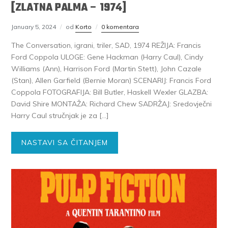
[ZLATNA PALMA – 1974]
January 5, 2024
od
Korto
0 komentara
The Conversation, igrani, triler, SAD, 1974 REŽIJA: Francis
Ford Coppola ULOGE: Gene Hackman (Harry Caul), Cindy
Williams (Ann), Harrison Ford (Martin Stett), John Cazale
(Stan), Allen Garfield (Bernie Moran) SCENARIJ: Francis Ford
Coppola FOTOGRAFIJA: Bill Butler, Haskell Wexler GLAZBA:
David Shire MONTAŽA: Richard Chew SADRŽAJ: Sredovječni
Harry Caul stručnjak je za […]
NASTAVI SA ČITANJEM