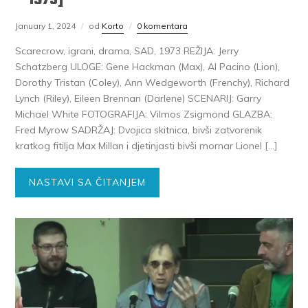
January 1, 2024
od
Korto
0 komentara
Scarecrow, igrani, drama, SAD, 1973 REŽIJA: Jerry
Schatzberg ULOGE: Gene Hackman (Max), Al Pacino (Lion),
Dorothy Tristan (Coley), Ann Wedgeworth (Frenchy), Richard
Lynch (Riley), Eileen Brennan (Darlene) SCENARIJ: Garry
Michael White FOTOGRAFIJA: Vilmos Zsigmond GLAZBA:
Fred Myrow SADRŽAJ: Dvojica skitnica, bivši zatvorenik
kratkog fitilja Max Millan i djetinjasti bivši mornar Lionel […]
NASTAVI SA ČITANJEM