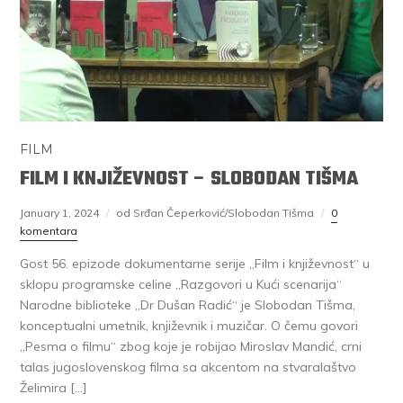
FILM
FILM I KNJIŽEVNOST – SLOBODAN TIŠMA
January 1, 2024
od Srđan Čeperković/Slobodan Tišma
0
komentara
Gost 56. epizode dokumentarne serije „Film i književnost“ u
sklopu programske celine „Razgovori u Kući scenarija“
Narodne biblioteke „Dr Dušan Radić“ je Slobodan Tišma,
konceptualni umetnik, književnik i muzičar. O čemu govori
„Pesma o filmu“ zbog koje je robijao Miroslav Mandić, crni
talas jugoslovenskog filma sa akcentom na stvaralaštvo
Želimira […]