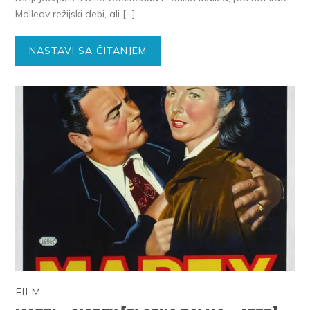
Malleov režijski debi, ali […]
NASTAVI SA ČITANJEM
FILM