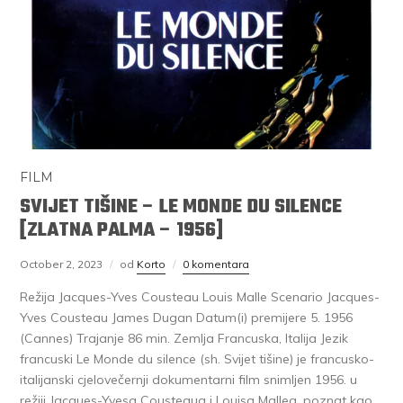
FILM
SVIJET TIŠINE – LE MONDE DU SILENCE
[ZLATNA PALMA – 1956]
October 2, 2023
od
Korto
0 komentara
Režija Jacques-Yves Cousteau Louis Malle Scenario Jacques-
Yves Cousteau James Dugan Datum(i) premijere 5. 1956
(Cannes) Trajanje 86 min. Zemlja Francuska, Italija Jezik
francuski Le Monde du silence (sh. Svijet tišine) je francusko-
italijanski cjelovečernji dokumentarni film snimljen 1956. u
režiji Jacques-Yvesa Cousteaua i Louisa Mallea, poznat kao