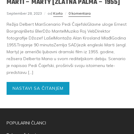
MARTI – MARTY [ZLATNA PALMA – 1955]
September 28, 2023
od
Korto
0 komentara
Režija Delbert ManScenario Pedi ČajefskiGlavne uloge Ernest
BorgnajnBetsi BlerDžo MantelMuzika Roj VebDirektor
fotografije Džozef LašelMontaža Alan Krosland MlađiGodina
1955.Trajanje 90 minutaZemlja SADJezik engleski Marti (engl.
Marty) je američki ljubavni dramski film iz 1955. godine,
režisera Delberta Mana u svom rediteljskom debiju. Scenario
je napisao Pedi Čajefski, proširivši svoju istoimenu tele-
predstavu […]
NASTAVI SA ČITANJEM
POPULARNI ČLANCI