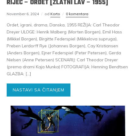
RIJEČ – ORDET [ZLATNI LAV – 1955]
November 6, 2024
od
Korto
0 komentara
Ordet, igrani, drama, Danska, 1955 REŽIJA: Carl Theodor
Dreyer ULOGE: Henrik Malberg (Morten Borgen), Emil Hass
(Mikkel Borgen), Birgitte Federspiel (Mikkelova supruga),
Preben Lerdorff Rye (Johannes Borgen), Cay Kristiansen
(Anders Borgen), Ejner Federspiel (Peter Petersen), Gerda
Nielsen (Anne Petersen) SCENARIJ: Carl Theodor Dreyer
(prema drami Kaja Munka) FOTOGRAFIJA: Henning Bendtsen
GLAZBA: […]
NASTAVI SA ČITANJEM