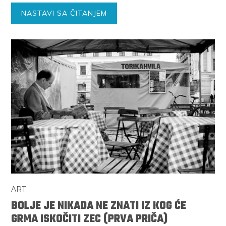
NASTAVI SA ČITANJEM
ART
BOLJE JE NIKADA NE ZNATI IZ KOG ĆE
GRMA ISKOČITI ZEC (PRVA PRIČA)