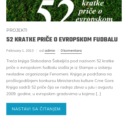
PROJEKTI
52 KRATKE PRIČE O EVROPSKOM FUDBALU
February 1, 2013
od
admin
0 komentara
Treća knjiga Slobodana Šabeljića pod nazivom 52 kratke
priče o evropskom fudbalu izašla je iz štampe u izdanju
nevladine organizacije Fenomeni. Knjiga je podržana na
prošlogodišnjem konkursu Ministarstva kulture Crne Gore.
Knjiga sadrži 52 priče čija se radnja zbiva u julu i avgustu
2009. godine, u evropskim gradovima u kojima […]
NASTAVI SA ČITANJEM