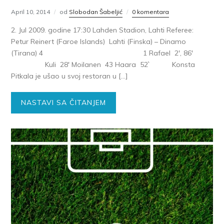
April 10, 2014
od
Slobodan Šabeljić
0 komentara
2. Jul 2009. godine 17:30 Lahden Stadion, Lahti Referee:
Petur Reinert (Faroe Islands) Lahti (Finska) – Dinamo
(Tirana) 4 1 Rafael 2′, 86′
Kuli 28′ Moilanen 43 Haara 52` Konsta
Pitkala je ušao u svoj restoran u […]
NASTAVI SA ČITANJEM