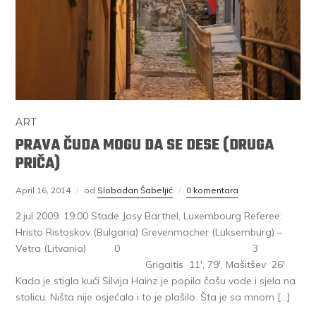
ART
PRAVA ČUDA MOGU DA SE DESE (DRUGA
PRIČA)
April 16, 2014
od
Slobodan Šabeljić
0 komentara
2.jul 2009. 19:00 Stade Josy Barthel, Luxembourg Referee:
Hristo Ristoskov (Bulgaria) Grevenmacher (Luksemburg) –
Vetra (Litvania) 0 3
Grigaitis 11′, 79′, Mašitšev 26′
Kada je stigla kući Silvija Hainz je popila čašu vode i sjela na
stolicu. Ništa nije osjećala i to je plašilo. Šta je sa mnom […]