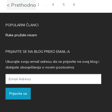
< Prethodno
1
…
4
5
6
POPULARNI ČLANCI
Ruke pružala nisam
PRIJAVITE SE NA BLOG PREKO EMAIL-A
Ukucajte svoju email adresu da se prijavite na ovaj blog i
dobijate obavještenja o novim postovima.
Email
Adresa
Prijavite se