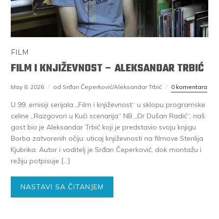
FILM
FILM I KNJIŽEVNOST – ALEKSANDAR TRBIĆ
May 8, 2026
od Srđan Čeperković/Aleksandar Trbić
0 komentara
U 99. emisiji serijala „Film i književnost“ u sklopu programske
celine „Razgovori u Kući scenarija“ NB „Dr Dušan Radić“, naš
gost bio je Aleksandar Trbić koji je predstavio svoju knjigu
Borba zatvorenih očiju: uticaj književnosti na filmove Stenlija
Kjubrika. Autor i voditelj je Srđan Čeperković, dok montažu i
režiju potpisuje […]
NASTAVI SA ČITANJEM