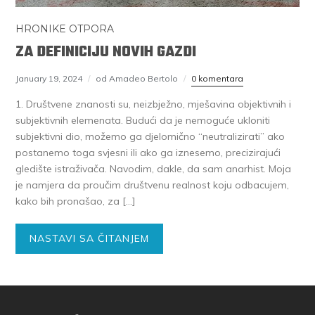
HRONIKE OTPORA
ZA DEFINICIJU NOVIH GAZDI
January 19, 2024
od Amadeo Bertolo
0 komentara
1. Društvene znanosti su, neizbježno, mješavina objektivnih i
subjektivnih elemenata. Budući da je nemoguće ukloniti
subjektivni dio, možemo ga djelomično “neutralizirati” ako
postanemo toga svjesni ili ako ga iznesemo, precizirajući
gledište istraživača. Navodim, dakle, da sam anarhist. Moja
je namjera da proučim društvenu realnost koju odbacujem,
kako bih pronašao, za […]
NASTAVI SA ČITANJEM