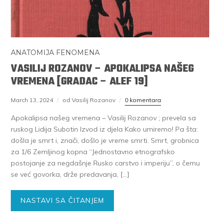
ANATOMIJA FENOMENA
VASILIJ ROZANOV – APOKALIPSA NAŠEG
VREMENA [GRADAC – ALEF 19]
March 13, 2024
od Vasilij Rozanov
0 komentara
Apokalipsa našeg vremena – Vasilij Rozanov ; prevela sa
ruskog Lidija Subotin Izvod iz djela Kako umiremo! Pa šta:
došla je smrt i, znači, došlo je vreme smrti. Smrt, grobnica
za 1/6 Zemljinog kopna “Jednostavno etnografsko
postojanje za negdašnje Rusko carstvo i imperiju”, o čemu
se već govorka, drže predavanja, […]
NASTAVI SA ČITANJEM