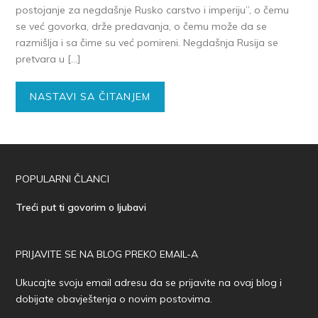
postojanje za negdašnje Rusko carstvo i imperiju”, o čemu
se već govorka, drže predavanja, o čemu može da se
razmišlja i sa čime su već pomireni. Negdašnja Rusija se
pretvara u […]
NASTAVI SA ČITANJEM
POPULARNI ČLANCI
Treći put ti govorim o ljubavi
PRIJAVITE SE NA BLOG PREKO EMAIL-A
Ukucajte svoju email adresu da se prijavite na ovaj blog i
dobijate obavještenja o novim postovima.