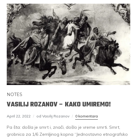
NOTES
VASILIJ ROZANOV – KAKO UMIREMO!
April 22, 2022
od Vasilij Rozanov
0 komentara
Pa šta: došla je smrt i, znači, došlo je vreme smrti. Smrt,
grobnica za 1/6 Zemljinog kopna “Jednostavno etnografsko