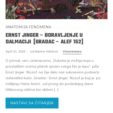
ANATOMIJA FENOMENA
ERNST JINGER – BORAVLJENJE U
DALMACIJI [GRADAC – ALEF 152]
April 22, 2025
od Marina Vulićević
0 komentara
O prirodi, veri i antinacizmu „Duboka je mržnja koja u
prostačkim srcima plamti spram svega što je lepo”, piše
Ernst Jinger, filozof, na čije delo nas sukcesivno podseća
izdavačka kuća „Gradac” Ernst Jinger, filozof je koji je, po
mišljenju Hane Arent, „od prvog do poslednjeg dana
Hitlerovog režima bio aktivni […]
NASTAVI SA ČITANJEM