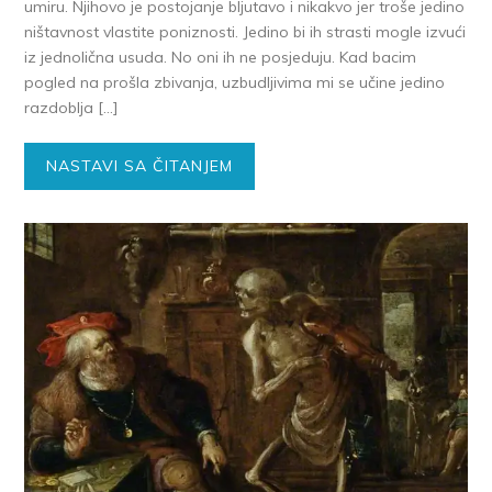
umiru. Njihovo je postojanje bljutavo i nikakvo jer troše jedino
ništavnost vlastite poniznosti. Jedino bi ih strasti mogle izvući
iz jednolična usuda. No oni ih ne posjeduju. Kad bacim
pogled na prošla zbivanja, uzbudljivima mi se učine jedino
razdoblja […]
NASTAVI SA ČITANJEM