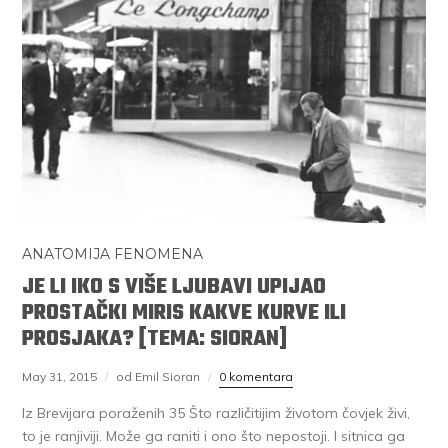
ANATOMIJA FENOMENA
JE LI IKO S VIŠE LJUBAVI UPIJAO
PROSTAČKI MIRIS KAKVE KURVE ILI
PROSJAKA? [TEMA: SIORAN]
May 31, 2015
od Emil Sioran
0 komentara
Iz Brevijara poraženih 35 Što različitijim životom čovjek živi,
to je ranjiviji. Može ga raniti i ono što nepostoji. I sitnica ga