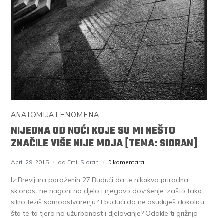
ANATOMIJA FENOMENA
NIJEDNA OD NOĆI KOJE SU MI NEŠTO
ZNAČILE VIŠE NIJE MOJA [TEMA: SIORAN]
April 29, 2015
od Emil Sioran
0 komentara
Iz Brevijara poraženih 27 Budući da te nikakva prirodna
sklonost ne nagoni na djelo i njegovo dovršenje, zašto tako
silno težiš samoostvarenju? I budući da ne osuđuješ dokolicu,
što te to tjera na užurbanost i djelovanje? Odakle ti grižnja