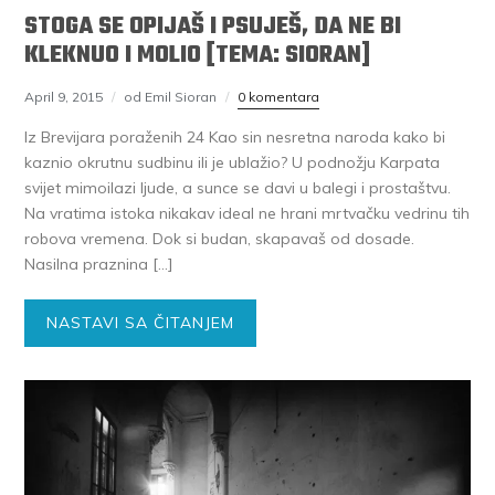
STOGA SE OPIJAŠ I PSUJEŠ, DA NE BI
KLEKNUO I MOLIO [TEMA: SIORAN]
April 9, 2015
od Emil Sioran
0 komentara
Iz Brevijara poraženih 24 Kao sin nesretna naroda kako bi
kaznio okrutnu sudbinu ili je ublažio? U podnožju Karpata
svijet mimoilazi ljude, a sunce se davi u balegi i prostaštvu.
Na vratima istoka nikakav ideal ne hrani mrtvačku vedrinu tih
robova vremena. Dok si budan, skapavaš od dosade.
Nasilna praznina […]
NASTAVI SA ČITANJEM