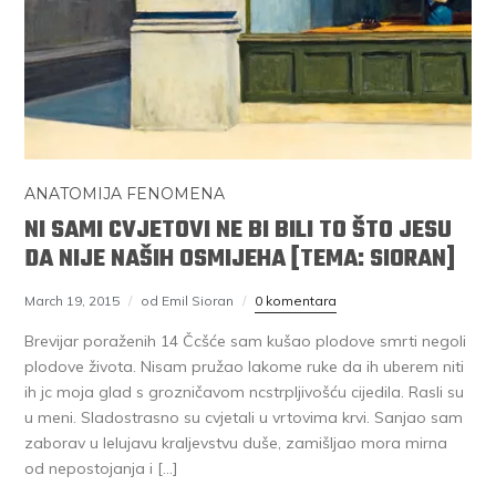
ANATOMIJA FENOMENA
NI SAMI CVJETOVI NE BI BILI TO ŠTO JESU
DA NIJE NAŠIH OSMIJEHA [TEMA: SIORAN]
March 19, 2015
od Emil Sioran
0 komentara
Brevijar poraženih 14 Čcšće sam kušao plodove smrti negoli
plodove života. Nisam pružao lakome ruke da ih uberem niti
ih jc moja glad s grozničavom ncstrpljivošću cijedila. Rasli su
u meni. Sladostrasno su cvjetali u vrtovima krvi. Sanjao sam
zaborav u lelujavu kraljevstvu duše, zamišljao mora mirna
od nepostojanja i […]