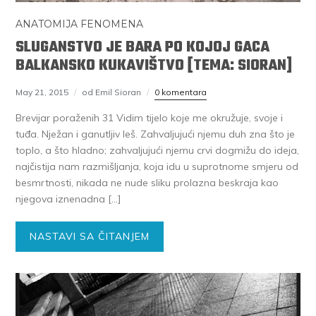
ANATOMIJA FENOMENA
SLUGANSTVO JE BARA PO KOJOJ GACA
BALKANSKO KUKAVIŠTVO [TEMA: SIORAN]
May 21, 2015
od Emil Sioran
0 komentara
Brevijar poraženih 31 Vidim tijelo koje me okružuje, svoje i
tuđa. Nježan i ganutljiv leš. Zahvaljujući njemu duh zna što je
toplo, a što hladno; zahvaljujući njemu crvi dogmižu do ideja,
najčistija nam razmišljanja, koja idu u suprotnome smjeru od
besmrtnosti, nikada ne nude sliku prolazna beskraja kao
njegova iznenadna […]
NASTAVI SA ČITANJEM