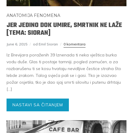
ANATOMIJA FENOMENA
JER JEDINO DOK UMIRE, SMRTNIK NE LAŽE
[TEMA: SIORAN]
June 6, 2015
od Emil Sioran
0 komentara
Iz Brevijara poraženih 39 Iznenada ti neka vještica burka
vodu duše. Glas ti postaje tamniji, pogled zamućen, a za
razbarušenu ti se kosu hvataju nevidljive čestice straha što
lebde zrakom. Talog svjeća pali se i gasi. Tko je izazvao
požar osjetila, tko je dao sjaj smrti silovitu i putenu drhtaju
[…]
NASTAVI SA ČITANJEM