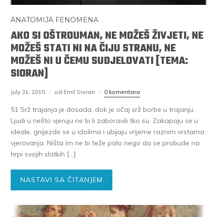
ANATOMIJA FENOMENA
AKO SI OŠTROUMAN, NE MOŽEŠ ŽIVJETI, NE
MOŽEŠ STATI NI NA ČIJU STRANU, NE
MOŽEŠ NI U ČEMU SUDJELOVATI [TEMA:
SIORAN]
July 31, 2015
od Emil Sioran
0 komentara
51 Srž trajanja je dosada, dok je očaj srž borbe u trajanju.
Ljudi u nešto vjeruju ne bi li zaboravili tko su. Zakapaju se u
ideale, gnijezde se u idolima i ubijaju vrijeme raznim vrstama
vjerovanja. Ništa im ne bi teže palo nego da se probude na
hrpi svojih slatkih […]
NASTAVI SA ČITANJEM