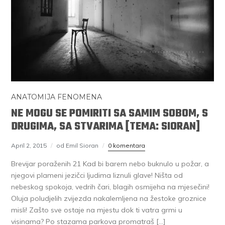
ANATOMIJA FENOMENA
NE MOGU SE POMIRITI SA SAMIM SOBOM, S
DRUGIMA, SA STVARIMA [TEMA: SIORAN]
April 2, 2015
od Emil Sioran
0 komentara
Brevijar poraženih 21 Kad bi barem nebo buknulo u požar, a
njegovi plameni jezičci ljudima liznuli glave! Ništa od
nebeskog spokoja, vedrih čari, blagih osmijeha na mjesečini!
Oluja poludjelih zvijezda nakalemljena na žestoke groznice
misli! Zašto sve ostaje na mjestu dok ti vatra grmi u
visinama? Po stazama parkova promatraš […]