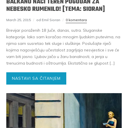
BALKANU NAĆI TEREN POGODAN ZA
NEBESKO RUMENILO! [TEMA: SIORAN]
March 25, 2015
od Emil Sioran
0 komentara
Brevijar poraženih 18 Juče, danas, sutra. Sluganske
kategorije. Iako sam koračao mnogim ljudskim putevima, na
njima sam susretao tek sluge i sluškinje. Poslušajte riječi
kojima nagovješćuju učestalost zagrljaja nesvjestice i sve će
vam biti jasno. Ljubav jača u žaru banalnosti, a jenja u
trenucima budnosti i oštroumlja. Ekstatična se glupost […]
NASTAVI SA ČITANJEM