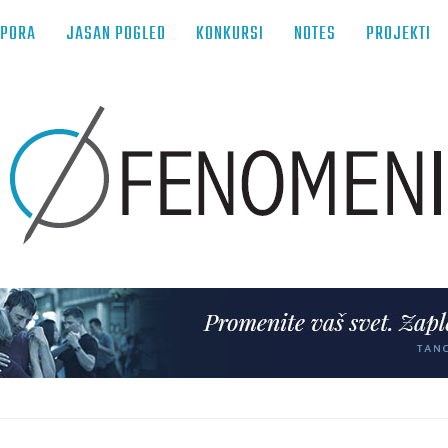
TPORA
JASAN POGLED
KONKURSI
NOTES
PROJEKTI