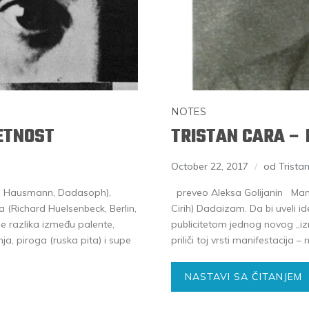
NOTES
ETNOST
TRISTAN CARA – 
October 22, 2017
od Trista
l Hausmann, Dadasoph),
preveo Aleksa Golijanin Manife
 (Richard Huelsenbeck, Berlin,
Cirih) Dadaizam. Da bi uveli i
je razlika između palente,
publicitetom jednog novog „iz
ja, piroga (ruska pita) i supe
priliči toj vrsti manifestacija
NASTAVI SA ČITANJEM