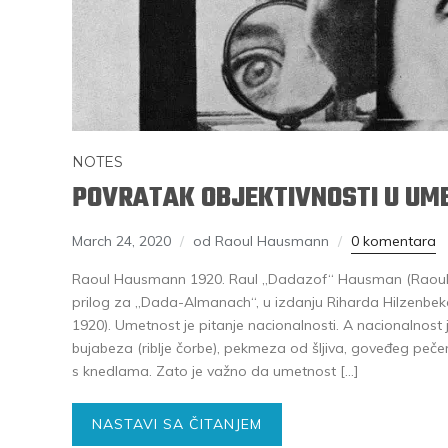
NOTES
POVRATAK OBJEKTIVNOSTI U UM
March 24, 2020
od Raoul Hausmann
0 komentara
Raoul Hausmann 1920. Raul „Dadazof“ Hausman (Raou
prilog za „Dada-Almanach“, u izdanju Riharda Hilzenbeka
1920). Umetnost je pitanje nacionalnosti. A nacionalnost 
bujabeza (riblje čorbe), pekmeza od šljiva, goveđeg pečen
s knedlama. Zato je važno da umetnost […]
NASTAVI SA ČITANJEM