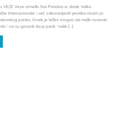
es VEZE Veze između Sex Pistolsa-a, dade, toliko
ke Internacionale, i već zaboravljenih jeretika nisam ja
ondonskog panka, čovek je teško mogao da nađe novinski
a”: svi su govorili da je pank “nalik […]