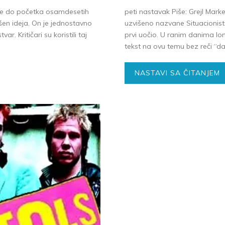
 je do početka osamdesetih
peti nastavak Piše: Grejl Mark
šen ideja. On je jednostavno
uzvišeno nazvane Situacionistič
. Kritičari su koristili taj
prvi uočio. U ranim danima l
tekst na ovu temu bez reči “dad
NASTAVI SA ČITANJEM