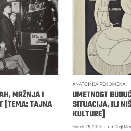
ANATOMIJA FENOMENA
AH, MRŽNJA I
UMETNOST BUDUĆ
OT [TEMA: TAJNA
SITUACIJA, ILI N
KULTURE]
March 25, 2015
od Grejl Ma