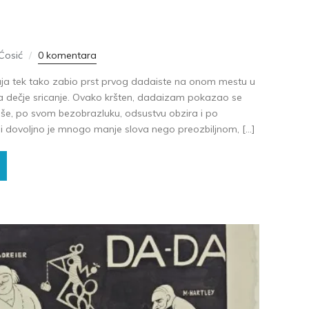
Ćosić
0 komentara
čaja tek tako zabio prst prvog dadaiste na onom mestu u
va dečje sricanje. Ovako kršten, dadaizam pokazao se
uše, po svom bezobrazluku, odsustvu obzira i po
i dovoljno je mnogo manje slova nego preozbiljnom, […]