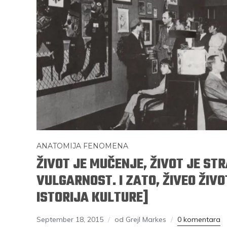
ANATOMIJA FENOMENA
ŽIVOT JE MUČENJE, ŽIVOT JE STR
VULGARNOST. I ZATO, ŽIVEO ŽIV
ISTORIJA KULTURE]
September 18, 2015
od Grejl Markes
0 komentara