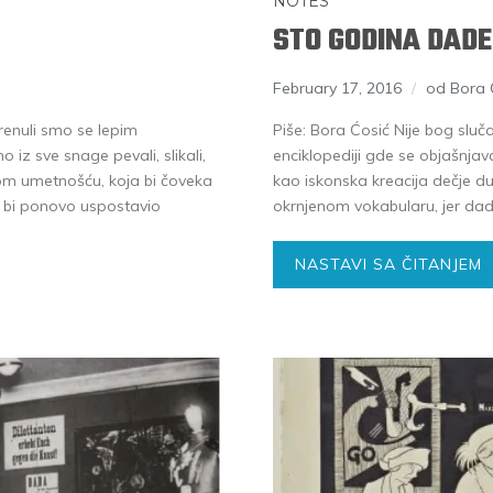
NOTES
STO GODINA DADE
February 17, 2016
od Bora 
renuli smo se lepim
Piše: Bora Ćosić Nije bog slu
 iz sve snage pevali, slikali,
enciklopediji gde se objašnja
rnom umetnošću, koja bi čoveka
kao iskonska kreacija dečje d
i bi ponovo uspostavio
okrnjenom vokabularu, jer dad
NASTAVI SA ČITANJEM