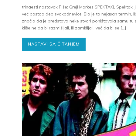
trinaesti nastavak Piše: Grejl Markes SPEKTAKL Spektakl
već postao deo svakodnevice. Bio je to nejasan termin, li
značio da je predstava neke stvari poništavala samu tu stvar
kliše ne da bi razmišljali, ili zamišljali, već da bi se […]
NASTAVI SA ČITANJEM