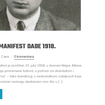
MANIFEST DADE 1918.
n Cara
0 komentara
st je pročitan 23. jula 1918, u dvorani Majse (Meise,
deju privremene ludosti, u potrazi za skandalom i
ma“ – tako banalnog, s nedostatkom ozbiljnosti koja
 – novinari nazivaju dadaizam ono što u […]