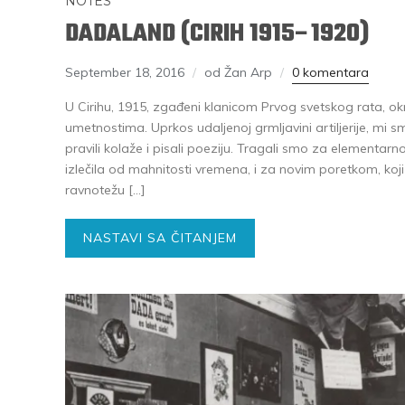
NOTES
DADALAND (CIRIH 1915–1920)
September 18, 2016
od Žan Arp
0 komentara
U Cirihu, 1915, zgađeni klanicom Prvog svetskog rata, ok
umetnostima. Uprkos udaljenoj grmljavini artiljerije, mi smo
pravili kolaže i pisali poeziju. Tragali smo za elementa
izlečila od mahnitosti vremena, i za novim poretkom, koj
ravnotežu […]
NASTAVI SA ČITANJEM