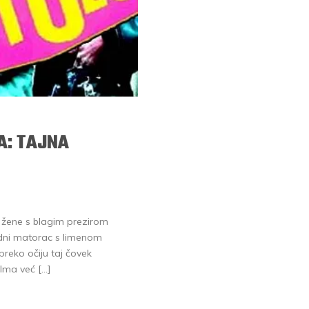
A: TAJNA
 žene s blagim prezirom
 bedni matorac s limenom
reko očiju taj čovek
“Ima već […]