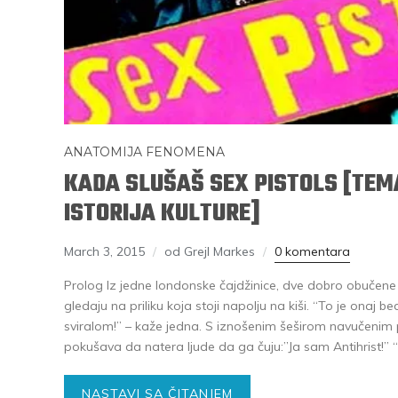
ANATOMIJA FENOMENA
KADA SLUŠAŠ SEX PISTOLS [TEM
ISTORIJA KULTURE]
March 3, 2015
od Grejl Markes
0 komentara
Prolog Iz jedne londonske čajdžinice, dve dobro obučene
gledaju na priliku koja stoji napolju na kiši. “To je onaj
sviralom!” – kaže jedna. S iznošenim šeširom navučenim p
pokušava da natera ljude da ga čuju:”Ja sam Antihrist!” 
NASTAVI SA ČITANJEM