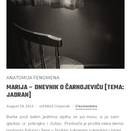
ANATOMIJA FENOMENA
MARIJA – DNEVNIK O ČARNOJEVIĆU [TEMA:
JADRAN]
August 29, 2012
od Miloš Crnjanski
0 komentara
Barke pod belim jedrima vijahu se po moru, a ja sam
gledao iz prikrajka i ćutao. Predveče je prošla neka derna
motorna šalupa i žene u širokim suknenim suknjama i pijani