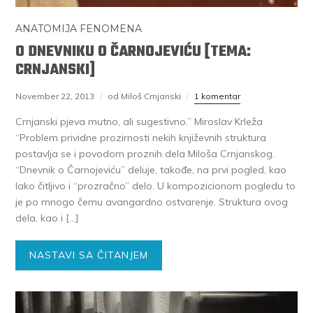
ANATOMIJA FENOMENA
O DNEVNIKU O ČARNOJEVIĆU [TEMA:
CRNJANSKI]
November 22, 2013
od Miloš Crnjanski
1 komentar
Crnjanski pjeva mutno, ali sugestivno.” Miroslav Krleža
“Problem prividne prozirnosti nekih književnih struktura
postavlja se i povodom proznih dela Miloša Crnjanskog.
“Dnevnik o Čarnojeviću” deluje, takođe, na prvi pogled, kao
lako čitljivo i “prozračno” delo. U kompozicionom pogledu to
je po mnogo čemu avangardno ostvarenje. Struktura ovog
dela, kao i […]
NASTAVI SA ČITANJEM