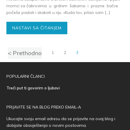
momci sa čabrovima u grdnim šakama i prazne bačve
počeše padati i skakati u nju. »Kuda to«, pitao sam […]
NASTAVI SA ČITANJEM
< Prethodno
1
2
3
POPULARNI ČLANCI
Treći put ti govorim o ljubavi
PRIJAVITE SE NA BLOG PREKO EMAIL-A
Ukucajte svoju email adresu da se prijavite na ovaj blog i
dobijate obavještenja o novim postovima.