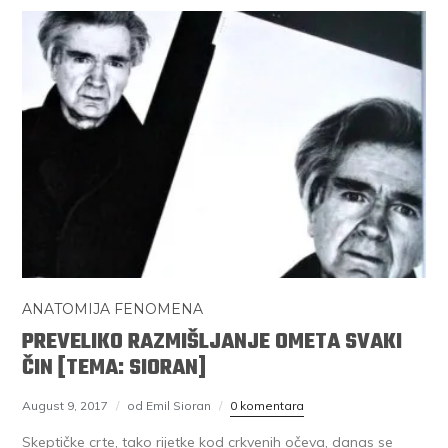
ANATOMIJA FENOMENA
PREVELIKO RAZMIŠLJANJE OMETA SVAKI
ČIN [TEMA: SIORAN]
August 9, 2017
od Emil Sioran
0 komentara
Skeptičke crte, tako rijetke kod crkvenih očeva, danas se