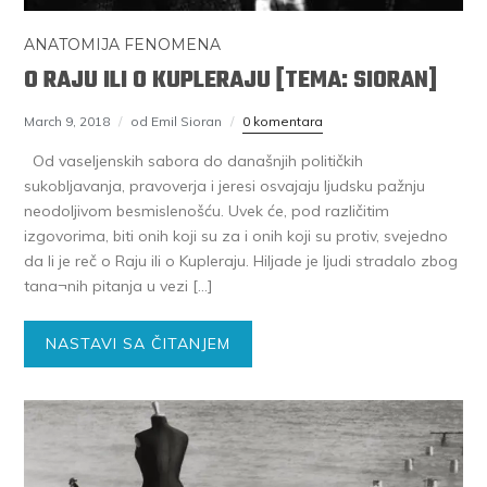
ANATOMIJA FENOMENA
O RAJU ILI O KUPLERAJU [TEMA: SIORAN]
March 9, 2018
od Emil Sioran
0 komentara
Od vaseIjenskih sabora do današnjih političkih
sukobljavanja, pravoverja i jeresi osvajaju ljudsku pažnju
neodoljivom besmislenošću. Uvek će, pod različitim
izgovorima, biti onih koji su za i onih koji su protiv, svejedno
da li je reč o Raju ili o Kupleraju. Hiljade je ljudi stradalo zbog
tana¬nih pitanja u vezi […]
NASTAVI SA ČITANJEM