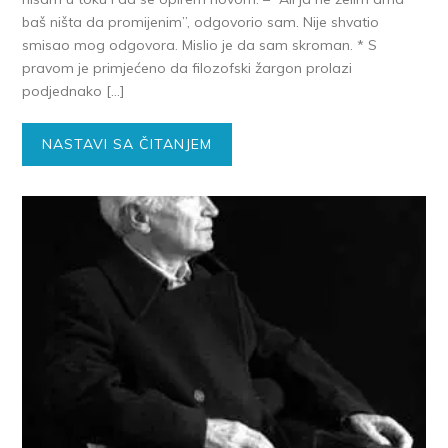
baš ništa da promijenim”, odgovorio sam. Nije shvatio
smisao mog odgovora. Mislio je da sam skroman. * S
pravom je primjećeno da filozofski žargon prolazi
podjednako […]
NASTAVI SA ČITANJEM