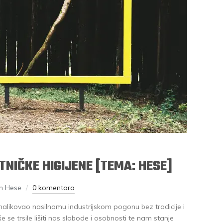
NIČKE HIGIJENE [TEMA: HESE]
n Hese
0 komentara
 nalikovao nasilnomu industrijskom pogonu bez tradicije i
e se trsile lišiti nas slobode i osobnosti te nam stanje