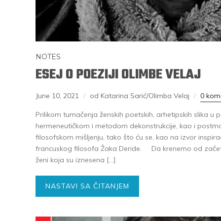
NOTES
ESEJ O POEZIJI OLIMBE VELAJ
June 10, 2021
od Katarina Sarić/Olimba Velaj
0 kom
Prilikom tumačenja ženskih poetskih, arhetipskih slika u po
hermeneutičkom i metodom dekonstrukcije, kao i postmode
filosofskom mišljenju, tako što ću se, kao na izvor inspir
francuskog filosofa Žaka Deride. Da krenemo od začeta
ženi koja su iznesena […]
NASTAVI SA ČITANJEM