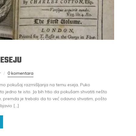
 ESEJU
r
0 komentara
 samo pokušaj razmišljanja na temu eseja. Puko
e to jedno te isto. Ja bih htio da pokušam shvatiti nešto
e, premda je trebalo da to već odavno shvatim, pošto
bjavio […]