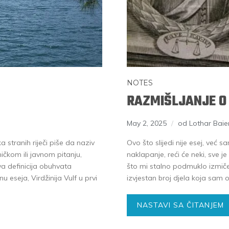
NOTES
RAZMIŠLJANJE O
May 2, 2025
od Lothar Baie
a stranih riječi piše da naziv
Ovo što slijedi nije esej, već
kom ili javnom pitanju,
naklapanje, reći će neki, sve j
va definicija obuhvata
što mi stalno podmuklo izmič
 eseja, Virdžinija Vulf u prvi
izvjestan broj djela koja sam o
NASTAVI SA ČITANJEM