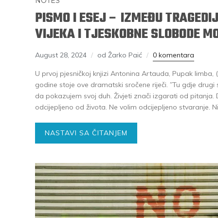
NOTES
PISMO I ESEJ – IZMEĐU TRAGEDI
VIJEKA I TJESKOBNE SLOBODE M
August 28, 2024
od Žarko Paić
0 komentara
U prvoj pjesničkoj knjizi Antonina Artauda, Pupak limba, (
godine stoje ove dramatski sročene riječi. ʺTu gdje drug
da pokazujem svoj duh. Živjeti znači izgarati od pitanja
odcijepljeno od života. Ne volim odcijepljeno stvaranje.
NASTAVI SA ČITANJEM