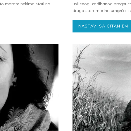
 što morate nekima stati na
usiljenog, zadihanog pregnuća
druga staromodna umijeća, i u
NASTAVI SA ČITANJEM