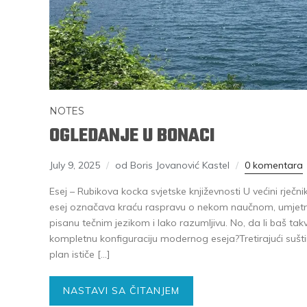
NOTES
OGLEDANJE U BONACI
July 9, 2025
od Boris Jovanović Kastel
0 komentara
Esej – Rubikova kocka svjetske književnosti U većini rječnik
esej označava kraću raspravu o nekom naučnom, umjetnič
pisanu tečnim jezikom i lako razumljivu. No, da li baš tak
kompletnu konfiguraciju modernog eseja?Tretirajući suštinu
plan ističe […]
NASTAVI SA ČITANJEM