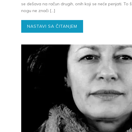
se dešava na račun drugih, onih koji se neće penjati. To
nogu ne znači […]
NASTAVI SA ČITANJEM