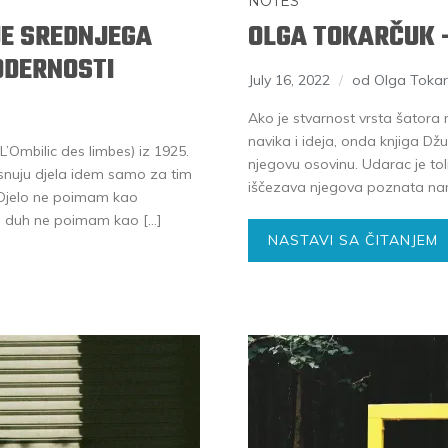
NOTES
JE SREDNJEGA
OLGA TOKARČUK 
ODERNOSTI
July 16, 2022
od Olga Tokar
Ako je stvarnost vrsta šator
navika i ideja, onda knjiga D
L’Ombilic des limbes) iz 1925.
njegovu osovinu. Udarac je tol
i snuju djela idem samo za tim
iščezava njegova poznata nam
. Djelo ne poimam kao
 Ni duh ne poimam kao […]
NASTAVI SA ČITANJEM