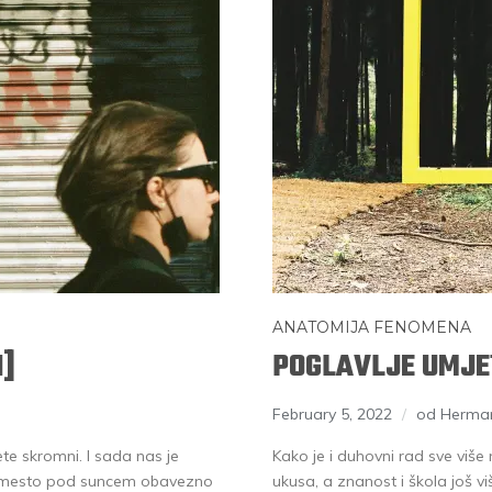
ANATOMIJA FENOMENA
I]
POGLAVLJE UMJET
February 5, 2022
od Herma
te skromni. I sada nas je
Kako je i duhovni rad sve više
na mesto pod suncem obavezno
ukusa, a znanost i škola još viš