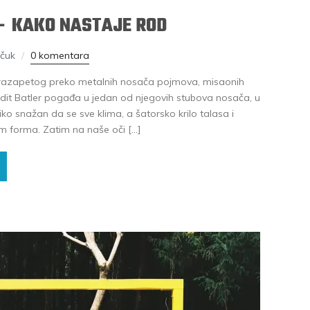
– KAKO NASTAJE ROD
čuk
0 komentara
a razapetog preko metalnih nosača pojmova, misaonih
žudit Batler pogađa u jedan od njegovih stubova nosača, u
iko snažan da se sve klima, a šatorsko krilo talasa i
 forma. Zatim na naše oči […]