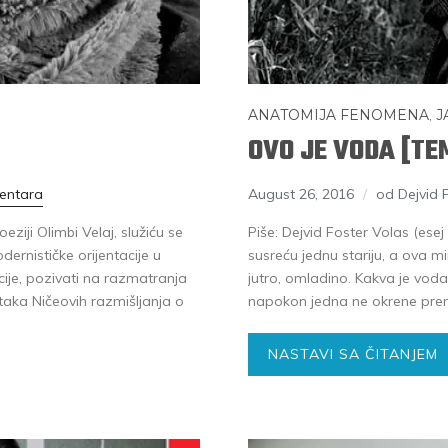
ANATOMIJA FENOMENA
,
J
OVO JE VODA [TE
entara
August 26, 2016
od Dejvid 
eziji Olimbi Velaj, služiću se
Piše: Dejvid Foster Volas (esej
rnističke orijentacije u
susreću jednu stariju, a ova m
acije, pozivati na razmatranja
jutro, omladino. Kakva je voda?
ka Ničeovih razmišljanja o
napokon jedna ne okrene pre
NASTAVI SA ČITANJEM