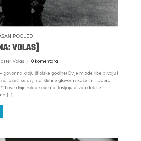
ASAN POGLED
MA: VOLAS]
Foster Volas
0 komentara
 – govor na kraju školske godine) Dvije mlade ribe plivaju i
imoilazeći se s njima, klimne glavom i kaže im: “Dobro
” I ove dvije mlade ribe nastavljaju plivati dok se
ma […]