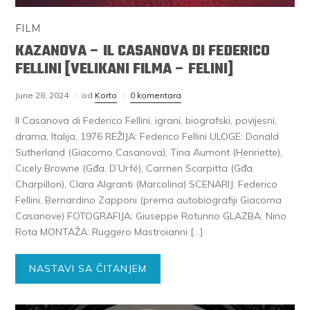
FILM
KAZANOVA – IL CASANOVA DI FEDERICO
FELLINI [VELIKANI FILMA – FELINI]
June 28, 2024
od
Korto
0 komentara
Il Casanova di Federico Fellini, igrani, biografski, povijesni,
drama, Italija, 1976 REŽIJA: Federico Fellini ULOGE: Donald
Sutherland (Giacomo Casanova), Tina Aumont (Henriette),
Cicely Browne (Gđa. D’Urfé), Carmen Scarpitta (Gđa.
Charpillon), Clara Algranti (Marcolina) SCENARIJ: Federico
Fellini, Bernardino Zapponi (prema autobiografiji Giacoma
Casanove) FOTOGRAFIJA: Giuseppe Rotunno GLAZBA: Nino
Rota MONTAŽA: Ruggero Mastroianni […]
NASTAVI SA ČITANJEM