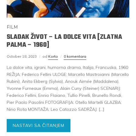
FILM
SLADAK ŽIVOT – LA DOLCE VITA [ZLATNA
PALMA – 1960]
October 18, 2023
od
Korto
0 komentara
La dolce vita, igrani, humorna drama, Italija, Francuska, 1960
REŽIJA: Federico Fellini ULOGE: Marcello Mastroianni (Marcello
Rubini), Anita Ekberg (Sylvia), Anouk Aimée (Maddalena),
Yvonne Furneaux (Emma), Alain Cuny (Steiner) SCENARIJ:
Federico Fellini, Ennio Flaiano, Tullio Pinelli, Brunello Rondi,
Pier Paolo Pasolini FOTOGRAFIJA: Otello Martelli GLAZBA:
Nino Rota MONTAŽA: Leo Catozzo SADRŽAJ: […]
NASTAVI SA ČITANJEM