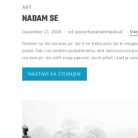
ART
NADAM SE
December 21, 2018
od Jasna Karamehmedović
0 k
Nadam se da nisi kao ja- da ti ne treba piće da bi mogl
pada, čak i sa visokim potpeticama, dok ženstvenost p
nisi kao ja- da voliš svoje pjesme, da ih pišeš i kad je su
NASTAVI SA ČITANJEM