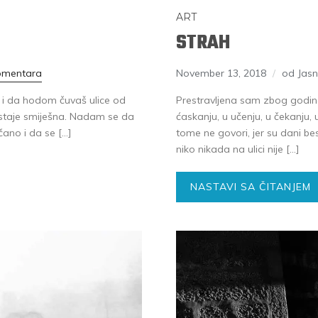
ART
STRAH
omentara
November 13, 2018
od Jas
a i da hodom čuvaš ulice od
Prestravljena sam zbog godina
ostaje smiješna. Nadam se da
ćaskanju, u učenju, u čekanju, u
nčano i da se […]
tome ne govori, jer su dani be
niko nikada na ulici nije […]
NASTAVI SA ČITANJEM