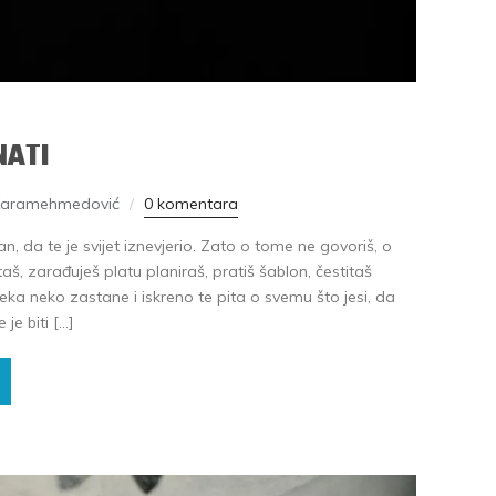
NATI
Karamehmedović
0 komentara
an, da te je svijet iznevjerio. Zato o tome ne govoriš, o
taš, zarađuješ platu planiraš, pratiš šablon, čestitaš
Neka neko zastane i iskreno te pita o svemu što jesi, da
je biti […]