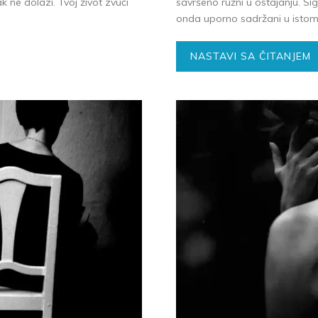
 ne dolazi. Tvoj život zvuči
savršeno ružni u ostajanju. 
onda uporno sadržani u istom? 
NASTAVI SA ČITANJEM