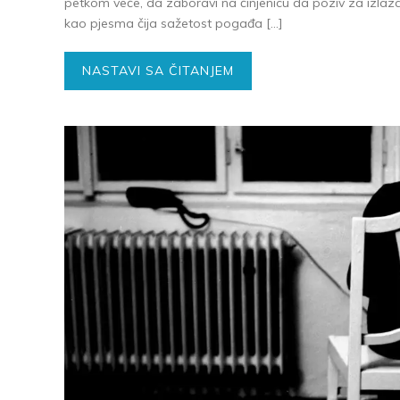
petkom veče, da zaboravi na činjenicu da poziv za izlazak
kao pjesma čija sažetost pogađa […]
NASTAVI SA ČITANJEM