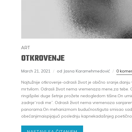
ART
OTKROVENJE
March 21, 2021
od Jasna Karamehmedović
0 kome
Najtužnije otkrovenje-odrasli život je obično sranje,danju
mrtvilom. Odrasli život nema vremenaza mene,za tebe. 
ringišpilei duge šetnje prožete nedogledom tišine.On um
zadnje“rodi me”. Odrasli život nema vremenaza sanjarenj
panorama.On mehanizmom budućnostiguta smisao sadašn
obećanjimaispijajući poslednju kapnekadašnjeg poetičn
NASTAVI SA ČITANJEM