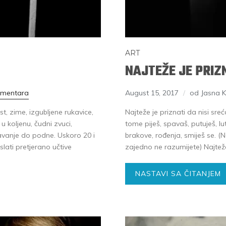
ART
NAJTEŽE JE PRIZ
omentara
August 15, 2017
od Jasna 
, zime, izgubljene rukavice,
Najteže je priznati da nisi sreć
u koljenu, čudni zvuci,
tome piješ, spavaš, putuješ, lu
avanje do podne. Uskoro 20 i
brakove, rođenja, smiješ se. (
slati pretjerano učtive
zajedno ne razumijete) Najteže 
NASTAVI SA ČITANJEM