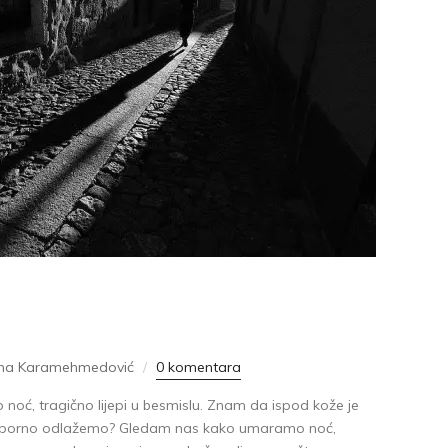
sna Karamehmedović
0 komentara
oć, tragično lijepi u besmislu. Znam da ispod kože je
 uporno odlažemo? Gledam nas kako umaramo noć,