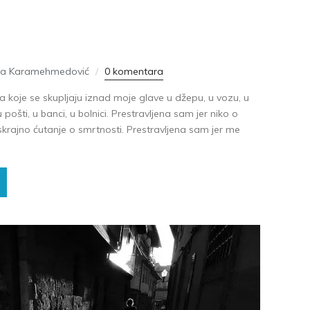
na Karamehmedović
0 komentara
 koje se skupljaju iznad moje glave u džepu, u vozu, u
 pošti, u banci, u bolnici. Prestravljena sam jer niko o
skrajno ćutanje o smrtnosti. Prestravljena sam jer me