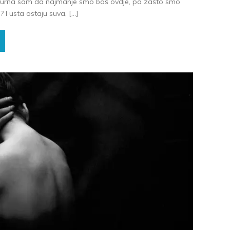
Sigurna sam da najmanje smo baš ovdje, pa zašto smo
I usta ostaju suva, […]