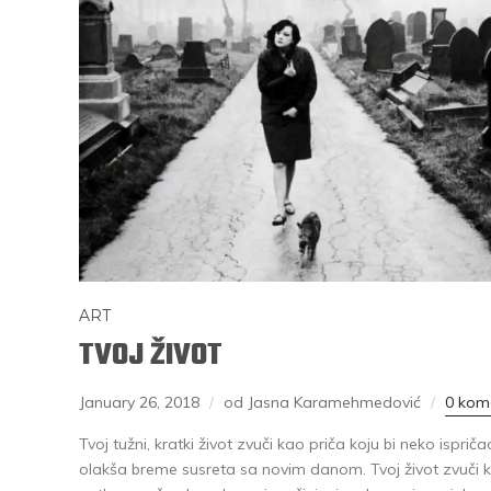
ART
TVOJ ŽIVOT
January 26, 2018
od Jasna Karamehmedović
0 kom
Tvoj tužni, kratki život zvuči kao priča koju bi neko ispr
olakša breme susreta sa novim danom. Tvoj život zvuči k