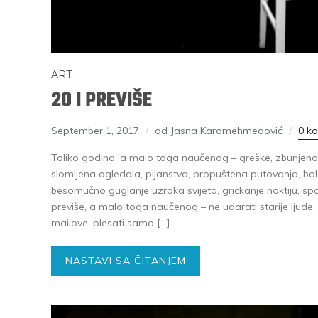
ART
20 I PREVIŠE
September 1, 2017
od Jasna Karamehmedović
0 k
Toliko godina, a malo toga naučenog – greške, zbunjenost
slomljena ogledala, pijanstva, propuštena putovanja, bol 
besomučno guglanje uzroka svijeta, grickanje noktiju, sp
previše, a malo toga naučenog – ne udarati starije ljude, 
mailove, plesati samo […]
NASTAVI SA ČITANJEM