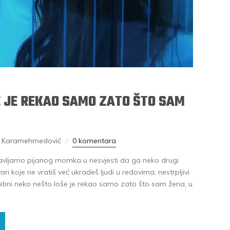
 JE REKAO SAMO ZATO ŠTO SAM
a Karamehmedović
0 komentara
avljamo pijanog momka u nesvjesti da ga neko drugi
ari koje ne vratiš već ukradeš ljudi u redovima, nestrpljivi
osebni neko nešto loše je rekao samo zato što sam žena, u