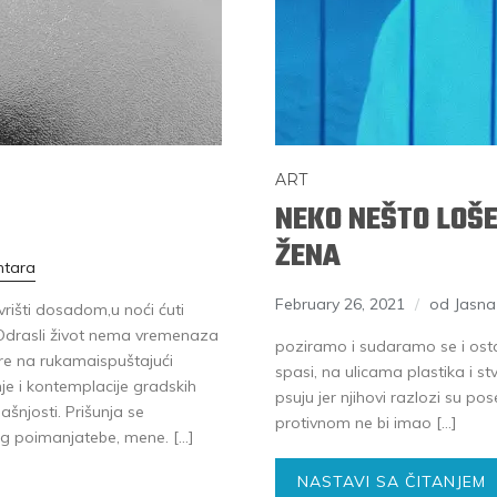
ART
NEKO NEŠTO LOŠE
ŽENA
ntara
February 26, 2021
od Jasn
 vrišti dosadom,u noći ćuti
Odrasli život nema vremenaza
poziramo i sudaramo se i ost
ire na rukamaispuštajući
spasi, na ulicama plastika i stv
e i kontemplacije gradskih
psuju jer njihovi razlozi su p
josti. Prišunja se
protivnom ne bi imao […]
og poimanjatebe, mene. […]
NASTAVI SA ČITANJEM