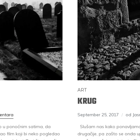
ART
KRUG
entara
September 25, 2017
od Ja
ičao u ponoćnim satima, da
Slušam nas kako ponavljamo n
ao film koji bi neko pogledao
drugačije, pa zašto se onda