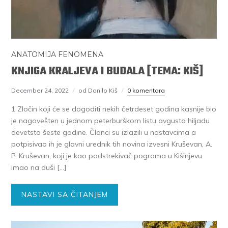
ANATOMIJA FENOMENA
KNJIGA KRALJEVA I BUDALA [TEMA: KIŠ]
December 24, 2022
od Danilo Kiš
0 komentara
1 Zločin koji će se dogoditi nekih četrdeset godina kasnije bio
je nagovešten u jednom peterburškom listu avgusta hiljadu
devetsto šeste godine. Članci su izlazili u nastavcima a
potpisivao ih je glavni urednik tih novina izvesni Kruševan, A.
P. Kruševan, koji je kao podstrekivač pogroma u Kišinjevu
imao na duši […]
NASTAVI SA ČITANJEM