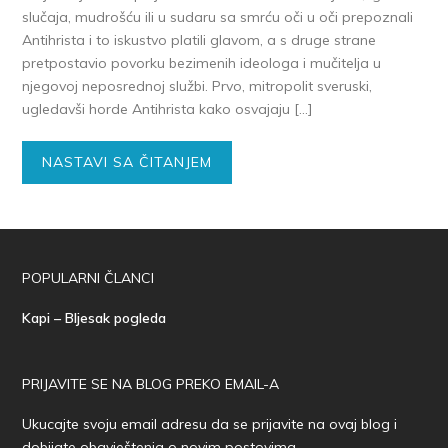
slučaja, mudrošću ili u sudaru sa smrću oči u oči prepoznali
Antihrista i to iskustvo platili glavom, a s druge strane
pretpostavio povorku bezimenih ideologa i mučitelja u
njegovoj neposrednoj službi. Prvo, mitropolit sveruski,
ugledavši horde Antihrista kako osvajaju […]
NASTAVI SA ČITANJEM
POPULARNI ČLANCI
Kapi – Bljesak pogleda
PRIJAVITE SE NA BLOG PREKO EMAIL-A
Ukucajte svoju email adresu da se prijavite na ovaj blog i
dobijate obavještenja o novim postovima.