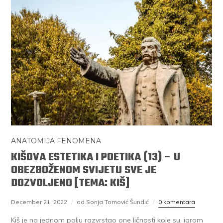
ANATOMIJA FENOMENA
KIŠOVA ESTETIKA I POETIKA (13) – U
OBEZBOŽENOM SVIJETU SVE JE
DOZVOLJENO [TEMA: KIŠ]
December 21, 2022
od Sonja Tomović Šundić
0 komentara
Kiš je na jednom polju razvrstao one ličnosti koje su, igrom