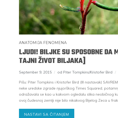
ANATOMIJA FENOMENA
LJUDI! BILJKE SU SPOSOBNE DA M
TAJNI ŽIVOT BILJAKA]
September 9, 2015
od Piter Tompkins/Kristofer Bird
Pišu: Piter Tompkins i Kristofer Bird (III nastavak) SA
neke uredske zgrade njujorškog Times Squared, potamnj
odražavala se kao u kakvom ogledalu slika neobičnog k
ovoj čudesnoj zemlji nije bilo nikakvog Bijelog Zeca u fra
NASTAVI SA ČITANJEM