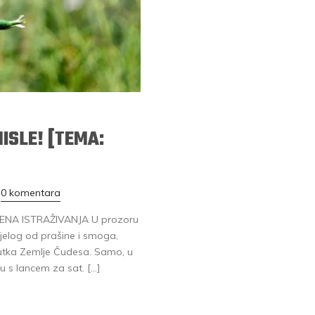
ISLE! [TEMA:
0 komentara
VREMENA ISTRAŽIVANJA U prozoru
elog od prašine i smoga,
utka Zemlje Čudesa. Samo, u
ku s lancem za sat. […]