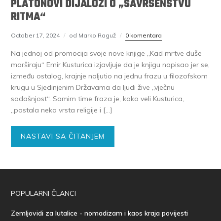
PLATONOVI DIJALOZI O „SAVRŠENSTVU
RITMA“
October 17, 2024
od Marko Raguž
0 komentara
Na jednoj od promocija svoje nove knjige „Kad mrtve duše
marširaju“ Emir Kusturica izjavljuje da je knjigu napisao jer se,
između ostalog, krajnje naljutio na jednu frazu u filozofskom
krugu u Sjedinjenim Državama da ljudi žive „vječnu
sadašnjost“. Samim time fraza je, kako veli Kusturica,
„postala neka vrsta religije i […]
NASTAVI SA ČITANJEM
POPULARNI ČLANCI
Zemljovidi za lutalice - nomadizam i kaos kraja povijesti