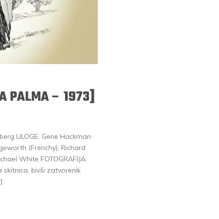
A PALMA – 1973]
atzberg ULOGE: Gene Hackman
dgeworth (Frenchy), Richard
 Michael White FOTOGRAFIJA:
itnica, bivši zatvorenik
…]