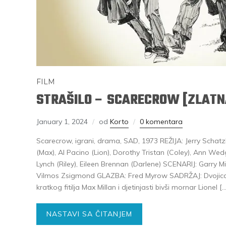
FILM
STRAŠILO – SCARECROW [ZLATN
January 1, 2024
od
Korto
0 komentara
Scarecrow, igrani, drama, SAD, 1973 REŽIJA: Jerry Sch
(Max), Al Pacino (Lion), Dorothy Tristan (Coley), Ann We
Lynch (Riley), Eileen Brennan (Darlene) SCENARIJ: Garry
Vilmos Zsigmond GLAZBA: Fred Myrow SADRŽAJ: Dvojica sk
kratkog fitilja Max Millan i djetinjasti bivši mornar Lionel [
NASTAVI SA ČITANJEM