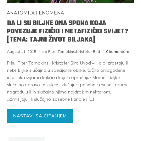
ANATOMIJA FENOMENA
DA LI SU BILJKE ONA SPONA KOJA
POVEZUJE FIZIČKI I METAFIZIČKI SVIJET?
[TEMA: TAJNI ŽIVOT BILJAKA]
August 11, 2015
od Piter Tompkins/Kristofer Bird
0 komentara
Pišu: Piter Tompkins i Kristofer Bird Uvod – II dio Izrastaju li
neke biljke slučajno u specijalne oblike, tačno prilagođene
idiosinkrazijama kukaca koji ih oprašuju? Mame li biljke
slučajno upravo te kukce, izlučujući posebne mirise i arome,
nagrađuju li ih slučajno njima najdražim nektarom,
„izmišljaju“ li slučajno zasebne kanale i […]
NASTAVI SA ČITANJEM