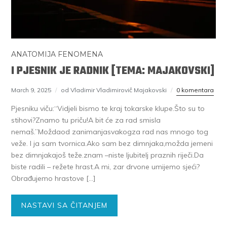
ANATOMIJA FENOMENA
I PJESNIK JE RADNIK [TEMA: MAJAKOVSKI]
March 9, 2025
od Vladimir Vladimirovič Majakovski
0 komentara
Pjesniku viču:“Vidjeli bismo te kraj tokarske klupe.Što su to
stihovi?Znamo tu priču!A bit će za rad smisla
nemaš.”Moždaod zanimanjasvakogza rad nas mnogo tog
veže. I ja sam tvornica.Ako sam bez dimnjaka,možda jemeni
bez dimnjakajoš teže.znam –niste ljubitelj praznih riječi.Da
biste radili – režete hrast.A mi, zar drvone umijemo sjeći?
Obrađujemo hrastove […]
NASTAVI SA ČITANJEM