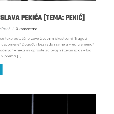
ISLAVA PEKIĆA [TEMA: PEKIĆ]
v Pekić
0 komentara
o se tako patetično zove životnim iskustvom? Tragovi
e uspomene? Događaji bez reda i svrhe u vreći vremena?
đenja” – neka mi oproste za ovaj ništavan izraz – bio
 bi prema […]