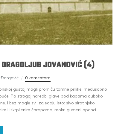
 DRAGOLJUB JOVANOVIĆ (4)
 Đorgović
0 komentara
onskoj gustoj magli promiču tamne prilike, međusobno
pa obuće. Po strogoj naredbi glave pod kapama duboko
e. I bez magle svi izgledaju isto: sivo sirotinjsko
m i iskrpljenim čarapama, mokri gumeni opanci.