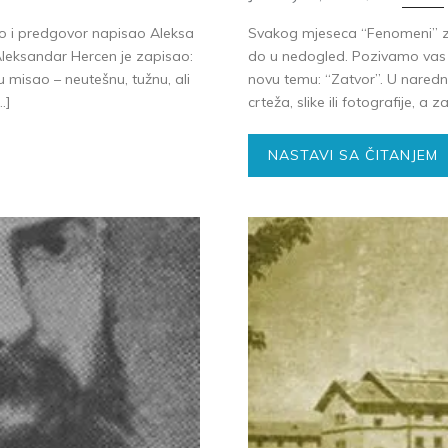
dio i predgovor napisao Aleksa
Svakog mjeseca “Fenomeni” za
leksandar Hercen je zapisao:
do u nedogled. Pozivamo vas d
 misao – neutešnu, tužnu, ali
novu temu: “Zatvor”. U naredne 
…]
crteža, slike ili fotografije, a
NASTAVI SA ČITANJEM