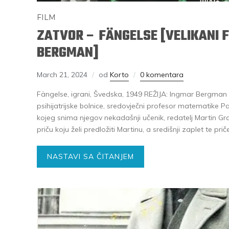
FILM
ZATVOR – FÄNGELSE [VELIKANI 
BERGMAN]
March 21, 2024
od
Korto
0 komentara
Fängelse, igrani, Švedska, 1949 REŽIJA: Ingmar Bergman
psihijatrijske bolnice, sredovječni profesor matematike P
kojeg snima njegov nekadašnji učenik, redatelj Martin Gr
priču koju želi predložiti Martinu, a središnji zaplet te prič
NASTAVI SA ČITANJEM