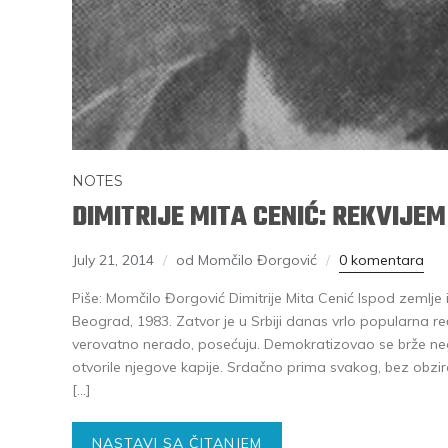
NOTES
DIMITRIJE MITA CENIĆ: REKVIJE
July 21, 2014
od Momčilo Đorgović
0 komentara
Piše: Momčilo Đorgović Dimitrije Mita Cenić Ispod zemlje
Beograd, 1983. Zatvor je u Srbiji danas vrlo popularna re
verovatno nerado, posećuju. Demokratizovao se brže ne
otvorile njegove kapije. Srdačno prima svakog, bez obzira
[…]
NASTAVI SA ČITANJEM