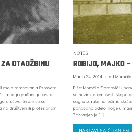
NOTES
M ZA OTADŽBINU
ROBIJO, MAJKO –
March 24, 2014
od Momčilo
 ili moja tamnovanja Prosveta,
Piše: Momčilo Đorgović U pan
č. I mnogi građani ga često,
se naziru, orijentiše ih škri
go društvo. Širom su se
sagnute, ruke na leđima skršten
 na društveni ili profesionalni
pohabano odelo, noge u masni
Zabranjen je […]
NASTAVI SA ČITANJEM