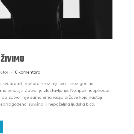
 ŽIVIMO
utor
0 komentara
iko kvadratnih metara, kroz mjesece, kroz godine.
i mu emocije. Zatvor je zlostavljanje. No, ipak neophodan
ći da zatvor nije samo emanacija države koja nastoji
, neprilagođena, suvišna ili nepoželjna ljudska bića.