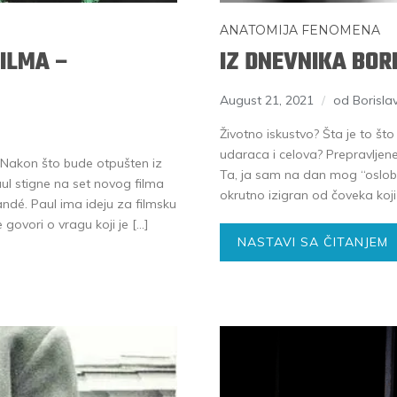
ANATOMIJA FENOMENA
FILMA –
IZ DNEVNIKA BOR
August 21, 2021
od Borisla
Životno iskustvo? Šta je to št
udaraca i celova? Prepravljen
 Nakon što bude otpušten iz
Ta, ja sam na dan mog “oslobo
aul stigne na set novog filma
okrutno izigran od čoveka koji
andé. Paul ima ideju za filmsku
e govori o vragu koji je […]
NASTAVI SA ČITANJEM