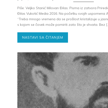
Piše: Veljko Stanić Milovan Đilas: Pisma iz zatvora Prire
Đilas Vukotić Media 2016. Na početku svojih uspomena A
“Treba mnogo vremena da se prošlost kristalizuje u jasnu
s kojom se čovek može pomiriti zato što je shvata. Bez [
NASTAVI SA ČITANJEM