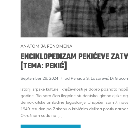
ANATOMIJA FENOMENA
ENCIKLOPEDIZAM PEKIĆEVE ZAT
[TEMA: PEKIĆ]
September 29, 2024
od Persida S. Lazarević Di Giac
Istoriji srpske kulture i književnosti je dobro poznato hap
godine: Bio sam član ilegalne studentsko-gimnazijske or
demokratske omladine Jugoslavije. Uhapšen sam 7. nov
1949. osuđen po Zakonu o krivičnim delima protiv narod
Okružnom sudu na […]