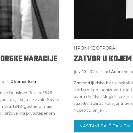
HRONIKE OTPORA
VORSKE NARACIJE
ZATVOR U KOJEM
July 13, 2024
od Anonimni a
omo
0 komentara
Zatvoriti ljudsko biće u nekol
Nadzirati ga, ponižavati, otet
šenje Borislava Pekića 1948.
ovom društvu. Mogli bi čak re
ganizacije koja se zvala Savez
suzbiti i izolirati »devijantna«
embra 1948. godine a maja
Naprotiv, on je […]
a i države, na prvostepenom
NASTAVI SA ČITANJEM