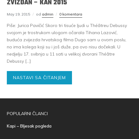
ZVIZDAN – KAN 2015
May 19, 2015
od
admin
0 komentara
Piše: Jurica Pavičić Skoro tri tisuće ljudi u Théâtreu Debussy
svojom je trostrukom ulogom očarala Tihana Lazović,
buduća zvijezda hrvatskog filma Dugo sam u ovom poslu,
no ima kolega koji su i još duže, pa ovo nisu dočekali. U
nedjelju 17. svibnja u 11 sati u velikoj dvorani Théâtre
Debussy […]
NASTAVI SA ČITANJEM
POPULARNI ČLANCI
Kapi – Bljesak pogleda