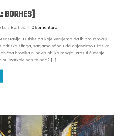
: BORHES]
 Luis Borhes
0 komentara
predstavljaju utiske za koje verujemo da ih prouzrokuju;
pritiska sfinga, sanjamo sfingu da objasnimo užas koji
obična hronika njihovih oblika mogla izraziti čuđenje,
e su izatkale san te noći? […]