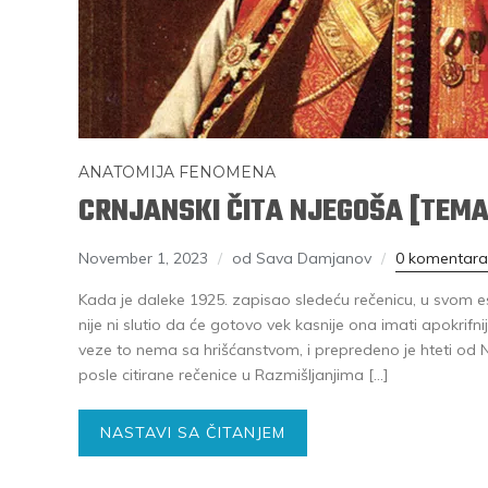
ANATOMIJA FENOMENA
CRNJANSKI ČITA NJEGOŠA [TEMA
November 1, 2023
od Sava Damjanov
0 komentara
Kada je daleke 1925. zapisao sledeću rečenicu, u svom es
nije ni slutio da će gotovo vek kasnije ona imati apokrifni
veze to nema sa hrišćanstvom, i prepredeno je hteti od Nj
posle citirane rečenice u Razmišljanjima […]
NASTAVI SA ČITANJEM