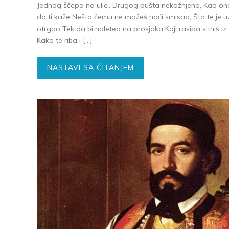
Jednog ščepa na ulici, Drugog pušta nekažnjeno, Kao ona
da ti kaže Nešto čemu ne možeš naći smisao, Što te je uz
otrgao Tek da bi naleteo na prosjaka Koji rasipa sitniš i
Kako te riba i […]
NASTAVI SA ČITANJEM