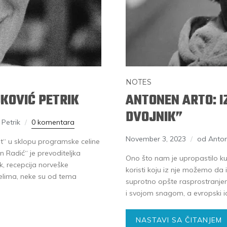
NOTES
UKOVIĆ PETRIK
ANTONEN ARTO: I
DVOJNIK”
Petrik
0 komentara
November 3, 2023
od Anto
st“ u sklopu programske celine
n Radić“ je prevoditeljka
Ono što nam je upropastilo ku
ik, recepcija norveške
koristi koju iz nje možemo da 
m delima, neke su od tema
suprotno opšte rasprostranjen
i svojom snagom, a evropski i
NASTAVI SA ČITANJEM