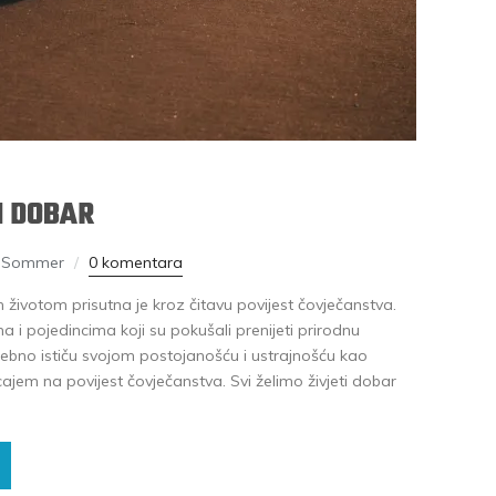
I DOBAR
d Sommer
0 komentara
životom prisutna je kroz čitavu povijest čovječanstva.
 pojedincima koji su pokušali prenijeti prirodnu
 posebno ističu svojom postojanošću i ustrajnošću kao
cajem na povijest čovječanstva. Svi želimo živjeti dobar