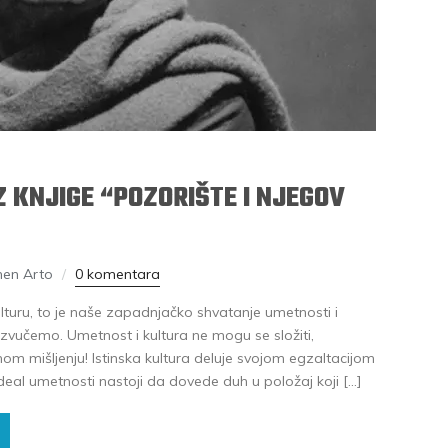
Z KNJIGE “POZORIŠTE I NJEGOV
nen Arto
0 komentara
lturu, to je naše zapadnjačko shvatanje umetnosti i
izvučemo. Umetnost i kultura ne mogu se složiti,
om mišljenju! Istinska kultura deluje svojom egzaltacijom
deal umetnosti nastoji da dovede duh u položaj koji […]