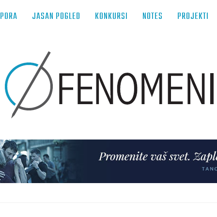
TPORA
JASAN POGLED
KONKURSI
NOTES
PROJEKTI