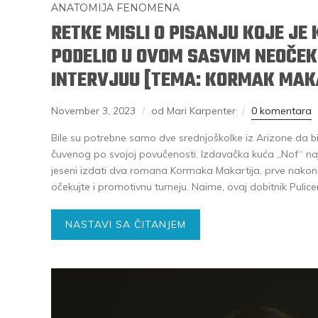
ANATOMIJA FENOMENA
RETKE MISLI O PISANJU KOJE J
PODELIO U OVOM SASVIM NEOČE
INTERVJUU [TEMA: KORMAK MAK
November 3, 2023
od Mari Karpenter
0 komentara
Bile su potrebne samo dve srednjoškolke iz Arizone da bi
čuvenog po svojoj povučenosti. Izdavačka kuća „Nof“ naj
jeseni izdati dva romana Kormaka Makartija, prve nakon 
očekujte i promotivnu turneju. Naime, ovaj dobitnik Pulic
NASTAVI SA ČITANJEM