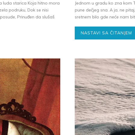
 luda starica Koja hitno mora
Jednom u gradu ko zna kom Ti 
ela podruku, Dok se nisi
pune dečjeg sna. A ja, ne pitaj
z posude, Prinuđen da slušaš
sretnem bilo gde neće nam bit
NASTAVI SA ČITANJEM