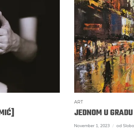
ART
MIĆ]
JEDNOM U GRADU
November 1, 2023
od Slob