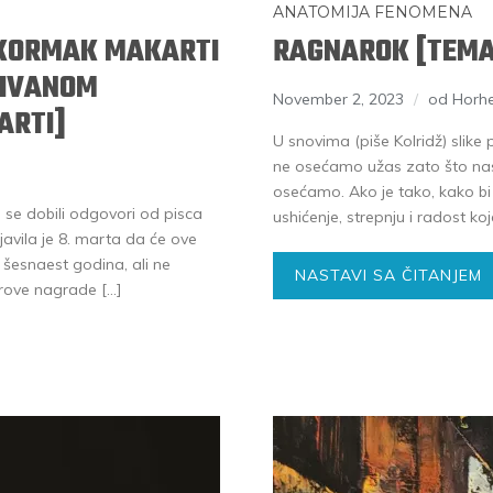
ANATOMIJA FENOMENA
E KORMAK MAKARTI
RAGNAROK [TEMA
KIVANOM
November 2, 2023
od Horhe
ARTI]
U snovima (piše Kolridž) slike 
ne osećamo užas zato što nas 
osećamo. Ako je tako, kako bi 
 se dobili odgovori od pisca
ushićenje, strepnju i radost koj
avila je 8. marta da će ove
šesnaest godina, ali ne
NASTAVI SA ČITANJEM
erove nagrade […]