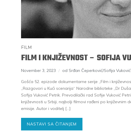
FILM
FILM I KNJIŽEVNOST – SOFIJA V
November 3, 2023
od Srđan Čeperković/Sofija Vuković 
Gošća 52. epizode dokumentarne serije „Film i književno
„Razgovori u Kući scenarija“ Narodne biblioteke „Dr Duša
Sofija Vuković Petrik. Prevodilački rad Sofije Vuković Petr
književnosti u Srbiji, najbolji filmovi rađeni po književni
emisije. Autor i voditelj […]
NASTAVI SA ČITANJEM