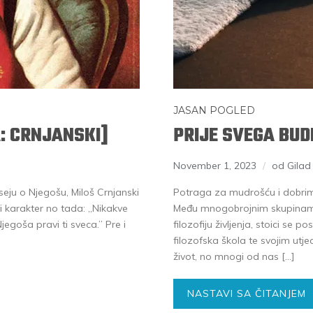
JASAN POGLED
: CRNJANSKI]
PRIJE SVEGA BUD
November 1, 2023
od Gila
eju o Njegošu, Miloš Crnjanski
Potraga za mudrošću i dobrim 
ji karakter no tada: „Nikakve
Među mnogobrojnim skupinama i
egoša pravi ti sveca.” Pre i
filozofiju življenja, stoici se
filozofska škola te svojim utje
život, no mnogi od nas […]
NASTAVI SA ČITANJEM