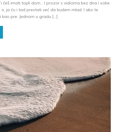
ćeš imati topli dom… I prozor s vidicima bez dna i sobe
, o, ja ću i tad prestati već da budem mlad. I ako te
i kao pre. Jednom u gradu […]