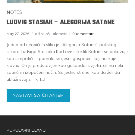
NOTES
LUDVIG STASIAK – ALEGORIJA SATANE
May 27, 2026
od Miloš Lalatović
0 komentara
Jedna od neobičnih slika je ,,Alegorija Satane”, poljskog
slikara Ludviga Stasiaka.Kod ove slike lik Satane se prikazuje
kao simpatični i pomalo smiješni gospodin, koji nalikuje
klovnu. On je predstavljen kao gospodar svijeta, ali na neki
satirični i izopačeni način. Sa jedne strane, kao da želi da
ublaži svoj zli lik, […]
NASTAVI SA ČITANJEM
POPULARNI ČLANCI