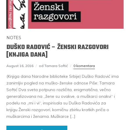
NOTES
DUŠKO RADOVIĆ – ŽENSKI RAZGOVORI
[KNJIGA DANA]
August 16, 2016
od Tamara Softić
0 komentara
(Knjiga dana Narodne biblioteke Srbije) Duško Radović ima
zanimljiv pogled na muško-ženske odnose Piše: Tamara
Softić Dva sveta potpuno različita, enigmatična, večno
generalizovana na „žene su ovakve, a muškarci onakvi“ i
podelu na „mi i vi“, inspirisala su Duška Radovića za
knjigu Ženski razgovori, komičnu zbirku kratkih priča o
muškarcima i ženama. Muškarce […]