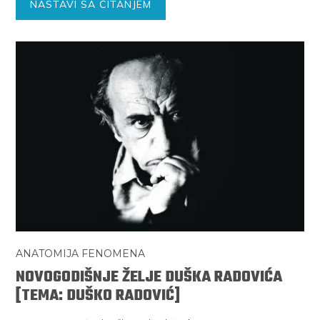
NASTAVI SA ČITANJEM
ANATOMIJA FENOMENA
NOVOGODIŠNJE ŽELJE DUŠKA RADOVIĆA
[TEMA: DUŠKO RADOVIĆ]