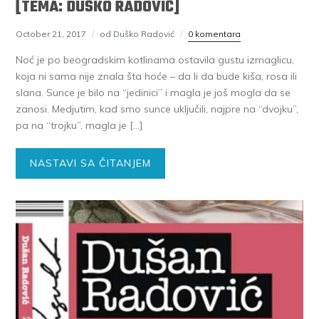
[TEMA: DUŠKO RADOVIĆ]
October 21, 2017
od Duško Radović
0 komentara
Noć je po beogradskim kotlinama ostavila gustu izmaglicu,
koja ni sama nije znala šta hoće – da li da bude kiša, rosa ili
slana. Sunce je bilo na “jedinici” i magla je još mogla da se
zanosi. Medjutim, kad smo sunce uključili, najpre na “dvojku”,
pa na “trojku”, magla je […]
NASTAVI SA ČITANJEM