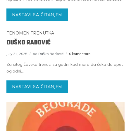
NASTAVI SA ČITANJEM
FENOMEN TRENUTKA
DUŠKO RADOVIĆ
July 21, 2025
od Duško Radović
0 komentara
Za sitog čoveka trenuci su gadni kad mora da čeka da opet
ogladni…
NASTAVI SA ČITANJEM