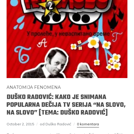
ANATOMIJA FENOMENA
DUŠKO RADOVIĆ: KAKO JE SNIMANA
POPULARNA DEČIJA TV SERIJA “NA SLOVO,
NA SLOVO” [TEMA: DUŠKO RADOVIĆ]
October 2, 2015
od Duško Radović
0 komentara