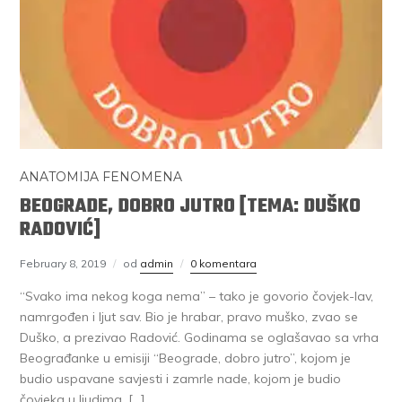
ANATOMIJA FENOMENA
BEOGRADE, DOBRO JUTRO [TEMA: DUŠKO
RADOVIĆ]
February 8, 2019
od
admin
0 komentara
“Svako ima nekog koga nema” – tako je govorio čovjek-lav,
namrgođen i ljut sav. Bio je hrabar, pravo muško, zvao se
Duško, a prezivao Radović. Godinama se oglašavao sa vrha
Beograđanke u emisiji “Beograde, dobro jutro”, kojom je
budio uspavane savjesti i zamrle nade, kojom je budio
čovjeka u ljudima. […]