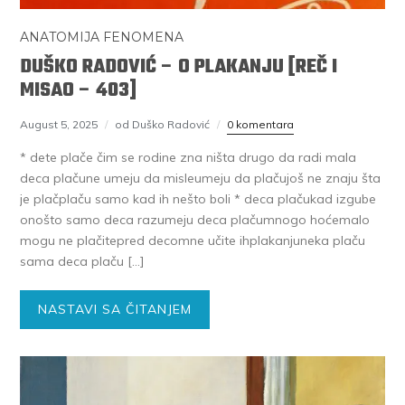
ANATOMIJA FENOMENA
DUŠKO RADOVIĆ – O PLAKANJU [REČ I
MISAO – 403]
August 5, 2025
od Duško Radović
0 komentara
* dete plače čim se rodine zna ništa drugo da radi mala
deca plačune umeju da misleumeju da plačujoš ne znaju šta
je plačplaču samo kad ih nešto boli * deca plačukad izgube
onošto samo deca razumeju deca plačumnogo hoćemalo
mogu ne plačitepred decomne učite ihplakanjuneka plaču
sama deca plaču […]
NASTAVI SA ČITANJEM