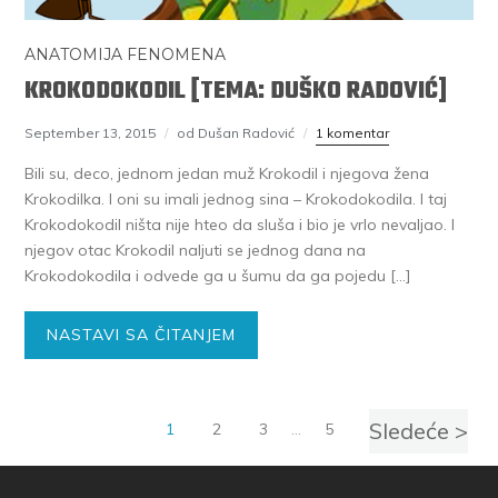
ANATOMIJA FENOMENA
KROKODOKODIL [TEMA: DUŠKO RADOVIĆ]
September 13, 2015
od Dušan Radović
1 komentar
Bili su, deco, jednom jedan muž Krokodil i njegova žena
Krokodilka. I oni su imali jednog sina – Krokodokodila. I taj
Krokodokodil ništa nije hteo da sluša i bio je vrlo nevaljao. I
njegov otac Krokodil naljuti se jednog dana na
Krokodokodila i odvede ga u šumu da ga pojedu […]
NASTAVI SA ČITANJEM
Sledeće >
1
2
3
…
5