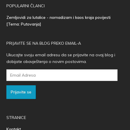
POPULARNI ČLANCI
Zemljovidi za lutalice - nomadizam i kaos kraja povijesti
[Tema: Putovanja]
PRIJAVITE SE NA BLOG PREKO EMAIL-A
Ukucajte svoju email adresu da se prijavite na ovaj blog i
dobijate obavještenja o novim postovima.
Email
Adresa
Prijavite se
STRANICE
Kontakt