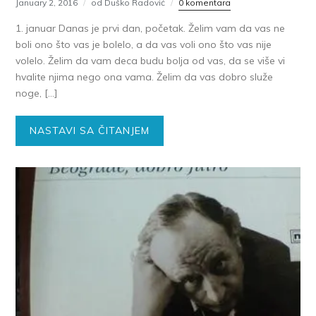
January 2, 2016
od Duško Radović
0 komentara
1. januar Danas je prvi dan, početak. Želim vam da vas ne
boli ono što vas je bolelo, a da vas voli ono što vas nije
volelo. Želim da vam deca budu bolja od vas, da se više vi
hvalite njima nego ona vama. Želim da vas dobro služe
noge, […]
NASTAVI SA ČITANJEM