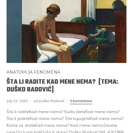
ANATOMIJA FENOMENA
ŠTA LI RADITE KAD MENE NEMA? [TEMA:
DUŠKO RADOVIĆ]
July 22, 2025
od Duško Radović
0 komentara
Šta li raditeKad mene nema? Kuda ideteKad mene nema?
Šta li jedeteKad mene nema? Šta kupujeteKad mene nema?
Kome se diviteKad mene nema? Kad mene nema,Devete
rupe,Da li vas boliDuša il’ dupe? Duško Radović Niš, 4.9.1968.