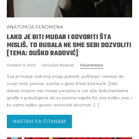
ANATOMIJA FENOMENA
LAKO JE BITI MUDAR I GOVORITI ŠTA
MISLIŠ. TO BUDALA NE SME SEBI DOZVOLITI
[TEMA: DUŠKO RADOVIĆ]
October 9, 2015
od Dušan Radović
0 komentara
Sve je manje onih koji imaju pameti, poštenja i nerava da
svoje misli, pesme, završe u glavi ili bar kod kuće. Zato
danas imamo sve manje pesama a sve više dokumentarne
građe o pokušajima da se pesma napiše Ko zna koliko zna, i
ko samo toliko govori, mora biti skroman, […]
NASTAVI SA ČITANJEM