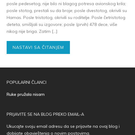
posle pedesetog, nije bilo ni blagog potresa avionskog krila;
posle stotog, prestali su da broje; posle dvestotog, okrivili su
Hamas. Posle tristotog, okrivili su roditelje. Posle četristotog
deteta, smišljali su izgovore; posle (prvih) 478 dece, više
nikog nije briga. Zatim […]
NASTAVI SA ČITANJEM
POPULARNI ČLANCI
Ruke pružala nisam
PRIJAVITE SE NA BLOG PREKO EMAIL-A
Ukucajte svoju email adresu da se prijavite na ovaj blog i
dobijate obavještenja o novim postovima.