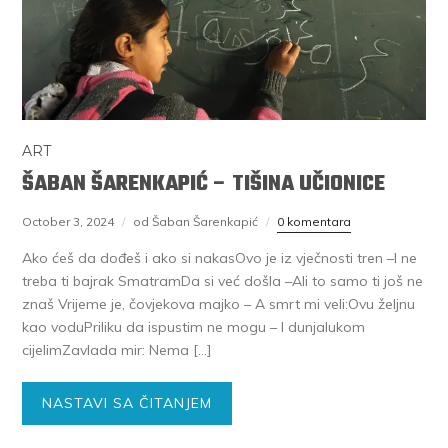
ART
ŠABAN ŠARENKAPIĆ – TIŠINA UČIONICE
October 3, 2024
od Šaban Šarenkapić
0 komentara
Ako ćeš da dođeš i ako si nakasOvo je iz vječnosti tren –I ne
treba ti bajrak SmatramDa si već došla –Ali to samo ti još ne
znaš Vrijeme je, čovjekova majko – A smrt mi veli:Ovu željnu
kao voduPriliku da ispustim ne mogu – I dunjalukom
cijelimZavlada mir: Nema […]
NASTAVI SA ČITANJEM