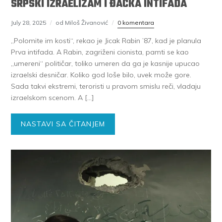
SRPSKI IZRAELIZAM I ĐAČKA INTIFADA
July 28, 2025
od Miloš Živanović
0 komentara
„Polomite im kosti“, rekao je Jicak Rabin ’87, kad je planula
Prva intifada. A Rabin, zagriženi cionista, pamti se kao
„umereni“ političar, toliko umeren da ga je kasnije upucao
izraelski desničar. Koliko god loše bilo, uvek može gore.
Sada takvi ekstremi, teroristi u pravom smislu reči, vladaju
izraelskom scenom. A […]
NASTAVI SA ČITANJEM