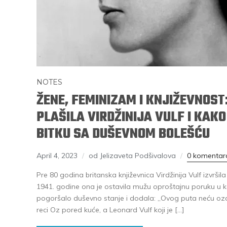
NOTES
ŽENE, FEMINIZAM I KNJIŽEVNOST
PLAŠILA VIRDŽINIJA VULF I KAKO
BITKU SA DUŠEVNOM BOLEŠĆU
April 4, 2023
od Jelizaveta Podšivalova
0 komentar
Pre 80 godina britanska književnica Virdžinija Vulf izvrši
1941. godine ona je ostavila mužu oproštajnu poruku u koj
pogoršalo duševno stanje i dodala: „Ovog puta neću ozdr
reci Oz pored kuće, a Leonard Vulf koji je […]