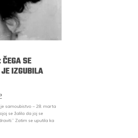
: ČEGA SE
 JE IZGUBILA
a
la je samoubistvo – 28. marta
oj se žalila da joj se
aviti.” Zatim se uputila ka