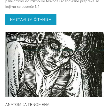
psihijatrima da raznolike teškoće i raznovrsne prepreke sa
kojima se susreće […]
NASTAVI SA ČITANJEM
ANATOMIJA FENOMENA