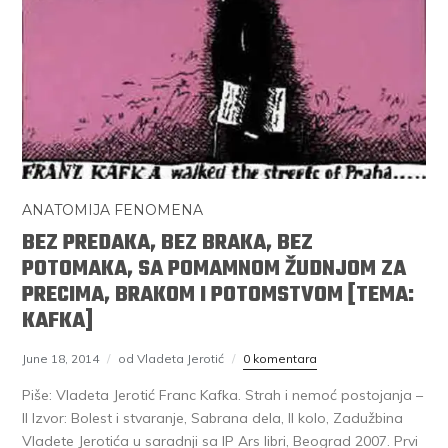
ANATOMIJA FENOMENA
BEZ PREDAKA, BEZ BRAKA, BEZ
POTOMAKA, SA POMAMNOM ŽUDNJOM ZA
PRECIMA, BRAKOM I POTOMSTVOM [TEMA:
KAFKA]
June 18, 2014
od Vladeta Jerotić
0 komentara
Piše: Vladeta Jerotić Franc Kafka. Strah i nemoć postojanja –
II Izvor: Bolest i stvaranje, Sabrana dela, II kolo, Zadužbina
Vladete Jerotića u saradnji sa IP Ars libri, Beograd 2007. Prvi