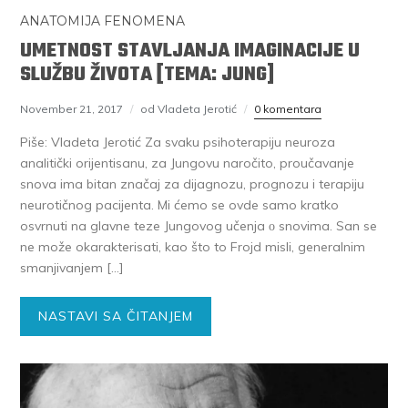
ANATOMIJA FENOMENA
UMETNOST STAVLJANJA IMAGINACIJE U
SLUŽBU ŽIVOTA [TEMA: JUNG]
November 21, 2017
od Vladeta Jerotić
0 komentara
Piše: Vladeta Jerotić Za svaku psihoterapiju neuroza
analitički orijentisanu, za Jungovu naročito, proučavanje
snova ima bitan značaj za dijagnozu, prognozu i terapiju
neurotičnog pacijenta. Mi ćemo se ovde samo kratko
osvrnuti na glavne teze Jungovog učenja ο snovima. San se
ne može okarakterisati, kao što to Frojd misli, generalnim
smanjivanjem […]
NASTAVI SA ČITANJEM