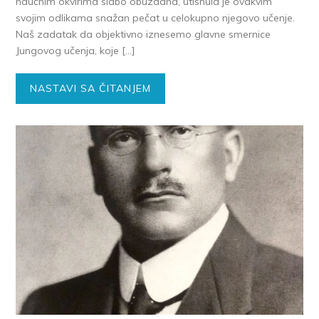
naučnim okvirima slabo obuzdana, utisnula je ovakvim
svojim odlikama snažan pečat u celokupno njegovo učenje.
Naš zadatak da objektivno iznesemo glavne smernice
Jungovog učenja, koje […]
NASTAVI SA ČITANJEM