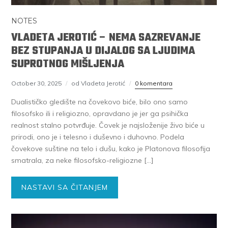
NOTES
VLADETA JEROTIĆ – NEMA SAZREVANJE
BEZ STUPANJA U DIJALOG SA LJUDIMA
SUPROTNOG MIŠLJENJA
October 30, 2025
od Vladeta Jerotić
0 komentara
Dualističko gledište na čovekovo biće, bilo ono samo
filosofsko ili i religiozno, opravdano je jer ga psihička
realnost stalno potvrđuje. Čovek je najsloženije živo biće u
prirodi, ono je i telesno i duševno i duhovno. Podela
čovekove suštine na telo i dušu, kako je Platonova filosofija
smatrala, za neke filosofsko-religiozne […]
NASTAVI SA ČITANJEM