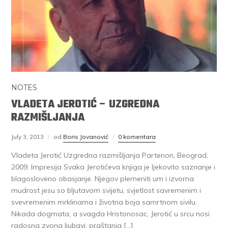
NOTES
VLADETA JEROTIĆ – UZGREDNA
RAZMIŠLJANJA
July 3, 2013
od
Boris Jovanović
0 komentara
Vladeta Jerotić Uzgredna razmišljanja Partenon, Beograd,
2009. Impresija Svaka Jerotićeva knjiga je ljekovito saznanje i
blagosloveno obasjanje. Njegov plemeniti um i izvorna
mudrost jesu so bljutavom svijetu, svjetlost savremenim i
svevremenim mrklinama i životna boja samrtnom sivilu.
Nikada dogmata, a svagda Hristonosac, Jerotić u srcu nosi
radosna zvona ljubavi, praštanja […]