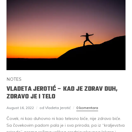
NOTES
VLADETA JEROTIĆ – KAD JE ZDRAV DUH,
ZDRAVO JE I TELO
August 16, 2022
od Vladeta Jerotić
0 komentara
Čovek, ni kao duhovno ni kao telesno biće, nije zdravo biće.
Sa čovekovim padom pala je i sva priroda, pa iz “kraljevstva
prirode”, prema rečima velikog srednjevekovnog lekara i