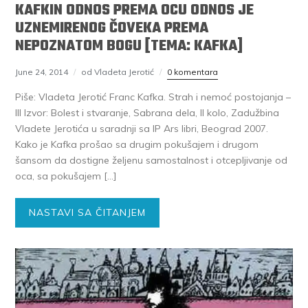
KAFKIN ODNOS PREMA OCU ODNOS JE
UZNEMIRENOG ČOVEKA PREMA
NEPOZNATOM BOGU [TEMA: KAFKA]
June 24, 2014
od Vladeta Jerotić
0 komentara
Piše: Vladeta Jerotić Franc Kafka. Strah i nemoć postojanja –
III Izvor: Bolest i stvaranje, Sabrana dela, II kolo, Zadužbina
Vladete Jerotića u saradnji sa IP Ars libri, Beograd 2007.
Kako je Kafka prošao sa drugim pokušajem i drugom
šansom da dostigne željenu samostalnost i otcepljivanje od
oca, sa pokušajem […]
NASTAVI SA ČITANJEM