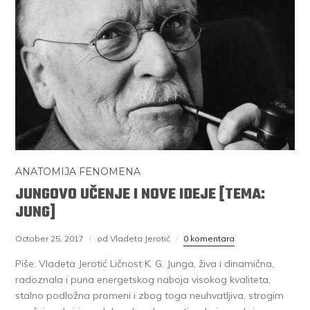
ANATOMIJA FENOMENA
JUNGOVO UČENJE I NOVE IDEJE [TEMA:
JUNG]
October 25, 2017
od Vladeta Jerotić
0 komentara
Piše: Vladeta Jerotić Ličnost K. G. Junga, živa i dinamična,
radoznala i puna energetskog naboja visokog kvaliteta,
stalno podložna promeni i zbog toga neuhvatljiva, strogim