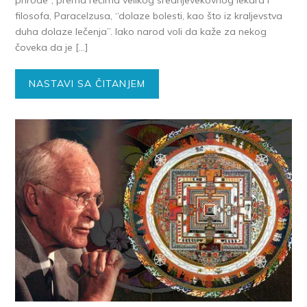
filosofa, Paracelzusa, “dolaze bolesti, kao što iz kraljevstva
duha dolaze lečenja”. Iako narod voli da kaže za nekog
čoveka da je […]
NASTAVI SA ČITANJEM