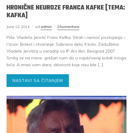
HRONIČNE NEUROZE FRANCA KAFKE [TEMA:
KAFKA]
June 12, 2014
od
admin
0 komentara
Piše: Vladeta Jerotić Franc Kafka. Strah i nemoć postojanja –
I Izvor: Bolest i stvaranje, Sabrana dela, II kolo, Zadužbina
Vladete Jerotića u saradnji sa IP Ars libri, Beograd 2007.
Smiluj se na mene, grešan sam do u najskriveniji kutak svoga
bića. A imao sam dara, sklonosti koje nisu bile […]
NASTAVI SA ČITANJEM