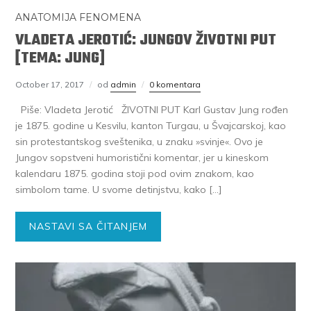
ANATOMIJA FENOMENA
VLADETA JEROTIĆ: JUNGOV ŽIVOTNI PUT
[TEMA: JUNG]
October 17, 2017
od
admin
0 komentara
Piše: Vladeta Jerotić ŽIVOTNI PUT Karl Gustav Jung rođen
je 1875. godine u Kesvilu, kanton Turgau, u Švajcarskoj, kao
sin protestantskog sveštenika, u znaku »svinje«. Ovo je
Jungov sopstveni humoristični komentar, jer u kineskom
kalendaru 1875. godina stoji pod ovim znakom, kao
simbolom tame. U svome detinjstvu, kako […]
NASTAVI SA ČITANJEM