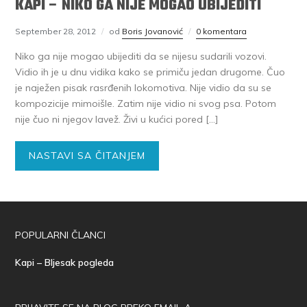
KAPI – NIKO GA NIJE MOGAO UBIJEDITI
September 28, 2012
od
Boris Jovanović
0 komentara
Niko ga nije mogao ubijediti da se nijesu sudarili vozovi.
Vidio ih je u dnu vidika kako se primiču jedan drugome. Čuo
je naježen pisak rasrđenih lokomotiva. Nije vidio da su se
kompozicije mimoišle. Zatim nije vidio ni svog psa. Potom
nije čuo ni njegov lavež. Živi u kućici pored […]
NASTAVI SA ČITANJEM
POPULARNI ČLANCI
Kapi – Bljesak pogleda