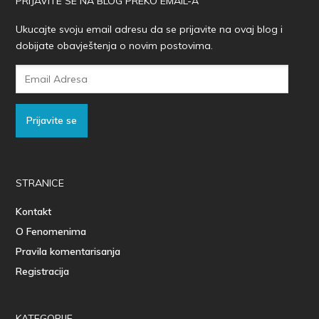
PRIJAVITE SE NA BLOG PREKO EMAIL-A
Ukucajte svoju email adresu da se prijavite na ovaj blog i
dobijate obavještenja o novim postovima.
Email
Adresa
Prijavite se
STRANICE
Kontakt
O Fenomenima
Pravila komentarisanja
Registracija
KATEGORIJE