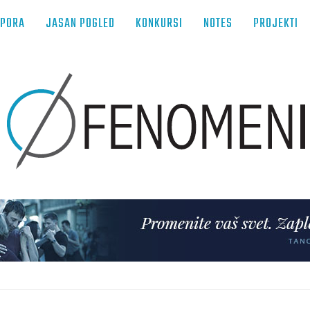
TPORA
JASAN POGLED
KONKURSI
NOTES
PROJEKTI