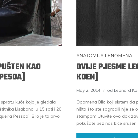
ANATOMIJA FENOMENA
PUŠTEN KAO
DVIJE PJESME L
 PESOA]
KOEN]
May 2, 2014
od Leonard Ko
spratu kuće koja je gledala
Opomena Bilo koji sistem da p
titnika Lisabona, u 15 sati i 20
ništa što ste sagradili nije s
eira Pessoa). Bilo je to prvo
štampom Utuvite ovo dok zavrć
pokušate bez nas biće srušen 