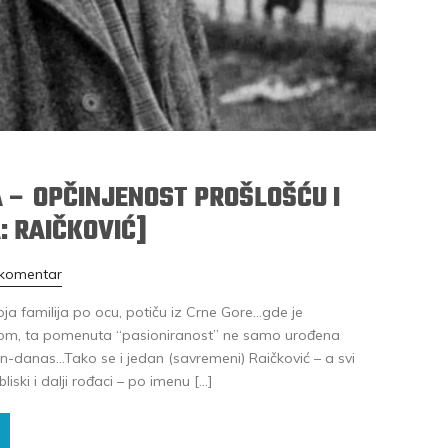
 – OPČINJENOST PROŠLOŠĆU I
: RAIČKOVIĆ]
 komentar
oja familija po ocu, potiču iz Crne Gore…gde je
klom, ta pomenuta “pasioniranost” ne samo urođena
dan-danas…Tako se i jedan (savremeni) Raičković – a svi
iski i dalji rođaci – po imenu […]