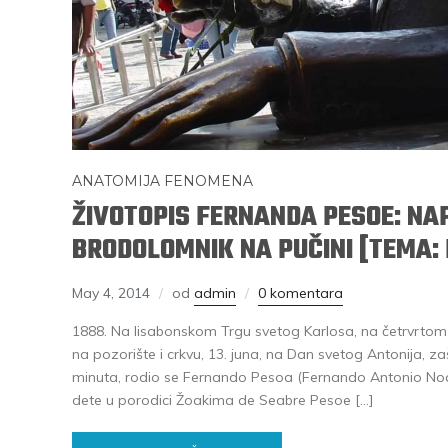
ANATOMIJA FENOMENA
ŽIVOTOPIS FERNANDA PESOE: NA
BRODOLOMNIK NA PUČINI [TEMA:
May 4, 2014
od
admin
0 komentara
1888. Na lisabonskom Trgu svetog Karlosa, na četrvrtom 
na pozorište i crkvu, 13. juna, na Dan svetog Antonija, zaš
minuta, rodio se Fernando Pesoa (Fernando Antonio Noqu
dete u porodici Žoakima de Seabre Pesoe […]