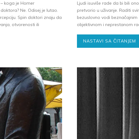
a – koga je Homer
Ljudi isuviše rade da bi bili on
ktora? Ne. Odisej je lutao.
pretvorio u uživanje. Raditi s
rcepciju. Spin doktori znaju da
bezuslovno vodi beznačajnim 
nja, otvorenosti ili
objektivnom i neprestanom radu
NASTAVI SA ČITANJEM