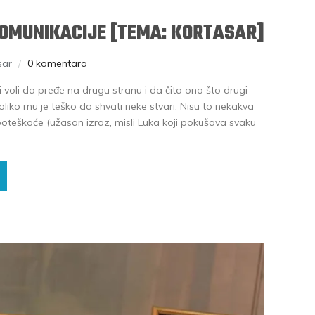
KOMUNIKACIJE [TEMA: KORTASAR]
sar
0 komentara
voli da pređe na drugu stranu i da čita ono što drugi
liko mu je teško da shvati neke stvari. Nisu to nekakva
oteškoće (užasan izraz, misli Luka koji pokušava svaku