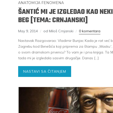
ANATOMIJA FENOMENA
ŠANTIĆ MI JE IZGLEDAO KAO NEK
BEG [TEMA: CRNJANSKI]
May 9, 2014
od Miloš Crnjanski
0 komentara
Nastavak Razgovarao: Vladimir Bunjac Kada je rat već b
Zagrebu kod Bеnešića koji priprema za štampu „Masku“, p
o svom dramskom prvencu? To vam je i prvа knjiga. Ta Мa
tada mi je izgledala sasvim drugačije. Danas […]
NASTAVI SA ČITANJEM