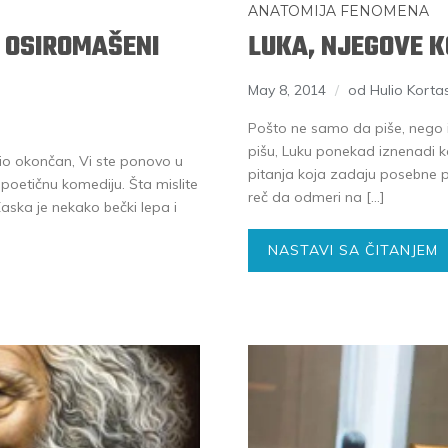
ANATOMIJA FENOMENA
I OSIROMAŠENI
LUKA, NJEGOVE 
May 8, 2014
od Hulio Korta
Pošto ne samo da piše, nego i 
pišu, Luku ponekad iznenadi ko
io okončan, Vi ste ponovo u
pitanja koja zadaju posebne p
oetičnu komediju. Šta mislite
reč da odmeri na […]
ska je nekako bečki lepa i
NASTAVI SA ČITANJEM