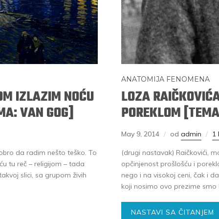
ANATOMIJA FENOMENA
OM IZLAZIM NOĆU
LOZA RAIČKOVIĆA
MA: VAN GOG]
POREKLOM [TEMA
May 9, 2014
od
admin
1
bro da radim nešto teško. To
(drugi nastavak) Raičkovići, m
 tu reč – religijom – tada
opčinjenost prošlošću i pore
kvoj slici, sa grupom živih
nego i na visokoj ceni, čak i 
koji nosimo ovo prezime smo bl
NASTAVI SA ČITANJEM