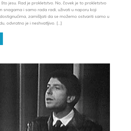
o što jesu. Rad je prokletstvo. No, čovek je to prokletstvo
vim snagama i samo rada radi, uživati u naporu koji
dostignućima, zamišljati da se možemo ostvariti samo u
, odvratno je i neshvatljivo. […]