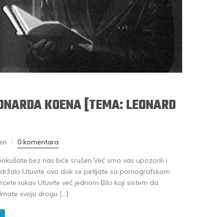
EONARDA KOENA [TEMA: LEONARD
en
0 komentara
okušate bez nas biće srušen Već smo vas upozorili i
e održalo Utuvite ovo dok se petljate sa pornografskom
ete rukav Utuvite već jednom Bilo koji sistem da
Imate svoju drogu […]