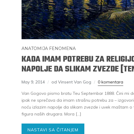
ANATOMIJA FENOMENA
KADA IMAM POTREBU ZA RELIGIJ
NAPOLJE DA SLIKAM ZVEZDE [TE
May 9, 2014
od Vinsent Van Gog
0 komentara
Van Gogovo pismo bratu Teu Septembar 1888. Čini mi do
ipak ne sprečava da imam strašnu potrebu za – izgovoriću
noću izlazim napolje da slikam zvezde i uvek maštam o ta
figura naših drugara. Mora […]
NASTAVI SA ČITANJEM