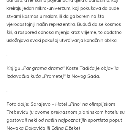
odnosa, a ne samo pojedinačna tijela u odnosima, koji
kreiraju jedan mikro-univerzum, koji pokušava da bude
stvarni kosmos u malom, ili da ga barem na što
vjerodostojniji način reprezentira. Budući da se kosmos
širi, a raspored odnosa mijenja kroz vrijeme, to dodatno
usložnjava svaki pokušaj utvrđivanja konačnih oblika.
.
Knjigu „Par grama drama“ Koste Tadića je objavila
Izdavačka kuća „Prometej“ iz Novog Sada.
.
Foto dolje: Sarajevo – Hotel „Pino“ na olimpijskom
Trebeviću (u ovome prekrasnom planinskom hotelu su
gostovali neki od naših najpoznatijih sportista poput
Novaka Đokovića ili Edina Džeke)