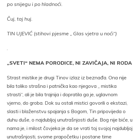
po snijegu i po hladnoći.
Čuj, taj huj.
TIN UJEVIĆ (stihovi pjesme „ Glas vjetra u noći“)
.
„SVETI“ NEMA PORODICE, NI ZAVIČAJA, NI RODA
Strast mistike je drugi Tinov izlaz iz beznađa. Ona nije
bila toliko strašna i patnička kao njegova „ mistika
strasti“, ali je bila trajnija i dopratila ga je, uglavnom
vjerno, do groba. Dok su ostali mistici govorili o ekstazi,
slasti i blaženstvu spajanja s Bogom, Tin pripovijeda o
duhu duše, o najdubljoj unutrašnjosti duše. Bog nije biće, u
nama je, i milost čovjeka je da se vrati toj svojoj najdubljoj
unutrašnjosti, svome prapočetku i postane time