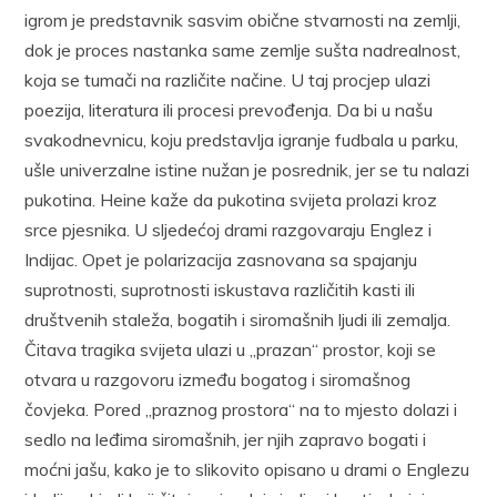
igrom je predstavnik sasvim obične stvarnosti na zemlji,
dok je proces nastanka same zemlje sušta nadrealnost,
koja se tumači na različite načine. U taj procjep ulazi
poezija, literatura ili procesi prevođenja. Da bi u našu
svakodnevnicu, koju predstavlja igranje fudbala u parku,
ušle univerzalne istine nužan je posrednik, jer se tu nalazi
pukotina. Heine kaže da pukotina svijeta prolazi kroz
srce pjesnika. U sljedećoj drami razgovaraju Englez i
Indijac. Opet je polarizacija zasnovana sa spajanju
suprotnosti, suprotnosti iskustava različitih kasti ili
društvenih staleža, bogatih i siromašnih ljudi ili zemalja.
Čitava tragika svijeta ulazi u „prazan“ prostor, koji se
otvara u razgovoru između bogatog i siromašnog
čovjeka. Pored „praznog prostora“ na to mjesto dolazi i
sedlo na leđima siromašnih, jer njih zapravo bogati i
moćni jašu, kako je to slikovito opisano u drami o Englezu