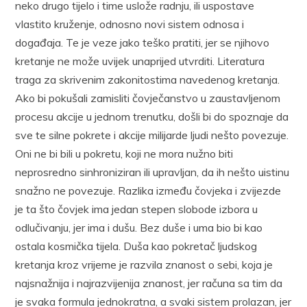
neko drugo tijelo i time uslože radnju, ili uspostave
vlastito kruženje, odnosno novi sistem odnosa i
događaja. Te je veze jako teško pratiti, jer se njihovo
kretanje ne može uvijek unaprijed utvrditi. Literatura
traga za skrivenim zakonitostima navedenog kretanja.
Ako bi pokušali zamisliti čovječanstvo u zaustavljenom
procesu akcije u jednom trenutku, došli bi do spoznaje da
sve te silne pokrete i akcije milijarde ljudi nešto povezuje.
Oni ne bi bili u pokretu, koji ne mora nužno biti
neprosredno sinhroniziran ili upravljan, da ih nešto uistinu
snažno ne povezuje. Razlika između čovjeka i zvijezde
je ta što čovjek ima jedan stepen slobode izbora u
odlučivanju, jer ima i dušu. Bez duše i uma bio bi kao
ostala kosmička tijela. Duša kao pokretač ljudskog
kretanja kroz vrijeme je razvila znanost o sebi, koja je
najsnažnija i najrazvijenija znanost, jer računa sa tim da
je svaka formula jednokratna, a svaki sistem prolazan, jer