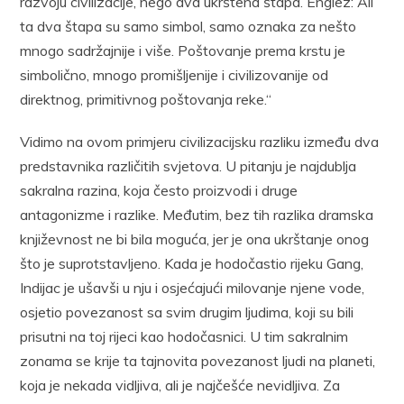
razvoju civilizacije, nego dva ukrštena štapa. Englez: Ali
ta dva štapa su samo simbol, samo oznaka za nešto
mnogo sadržajnije i više. Poštovanje prema krstu je
simbolično, mnogo promišljenije i civilizovanije od
direktnog, primitivnog poštovanja reke.“
Vidimo na ovom primjeru civilizacijsku razliku između dva
predstavnika različitih svjetova. U pitanju je najdublja
sakralna razina, koja često proizvodi i druge
antagonizme i razlike. Međutim, bez tih razlika dramska
književnost ne bi bila moguća, jer je ona ukrštanje onog
što je suprotstavljeno. Kada je hodočastio rijeku Gang,
Indijac je ušavši u nju i osjećajući milovanje njene vode,
osjetio povezanost sa svim drugim ljudima, koji su bili
prisutni na toj rijeci kao hodočasnici. U tim sakralnim
zonama se krije ta tajnovita povezanost ljudi na planeti,
koja je nekada vidljiva, ali je najčešće nevidljiva. Za