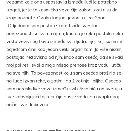
vezama koje ona uspostavlja između ljudi je potrebno
tragati, jer je to kosmička veza čije zakonitosti nisu do
kraja poznate. Ovako Indijac govori o rijeci Gang:
„Odjednom sam postao skoro fizički svestan
povezanosti sa svima njima, kao da je reka postala neka
vrsta vezivnog tkiva između svih ljudi u njoj, koji su mi se
odjednom činili kao jedan veliki organizam. Ja više nisam
postojao nezavisno od njih, imao sam osećaj da se svaki
moj pokret i svaka moja misao prenose kroz vodu i utiču
na sve njih. Ta povezanost koju sam osećao proširila se i
na ljude izvan reke, a zatim i na životinje i biljke. Osećao
sam neraskidive veze između svih živih bića na svetu, a
sve zahvaljujući toj reci, čija nas je voda, na ovaj ili onaj
način, sve dodirivala.“
.