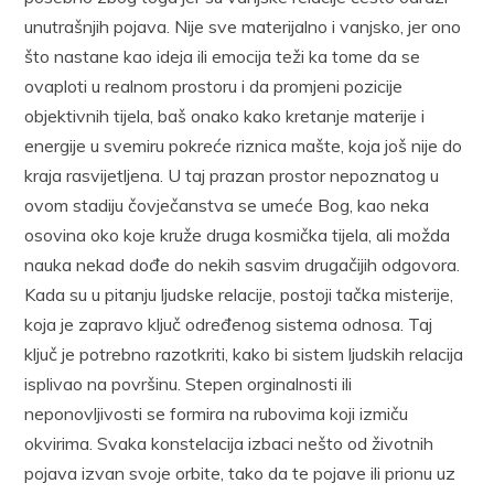
unutrašnjih pojava. Nije sve materijalno i vanjsko, jer ono
što nastane kao ideja ili emocija teži ka tome da se
ovaploti u realnom prostoru i da promjeni pozicije
objektivnih tijela, baš onako kako kretanje materije i
energije u svemiru pokreće riznica mašte, koja još nije do
kraja rasvijetljena. U taj prazan prostor nepoznatog u
ovom stadiju čovječanstva se umeće Bog, kao neka
osovina oko koje kruže druga kosmička tijela, ali možda
nauka nekad dođe do nekih sasvim drugačijih odgovora.
Kada su u pitanju ljudske relacije, postoji tačka misterije,
koja je zapravo ključ određenog sistema odnosa. Taj
ključ je potrebno razotkriti, kako bi sistem ljudskih relacija
isplivao na površinu. Stepen orginalnosti ili
neponovljivosti se formira na rubovima koji izmiču
okvirima. Svaka konstelacija izbaci nešto od životnih
pojava izvan svoje orbite, tako da te pojave ili prionu uz