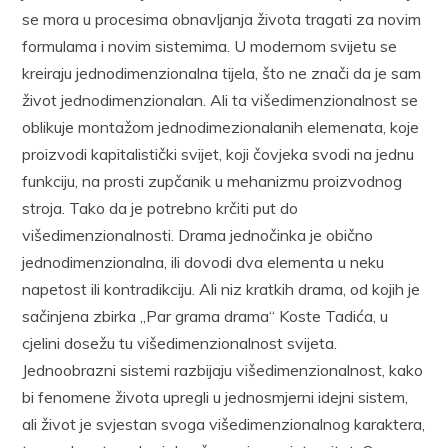
se mora u procesima obnavljanja života tragati za novim
formulama i novim sistemima. U modernom svijetu se
kreiraju jednodimenzionalna tijela, što ne znači da je sam
život jednodimenzionalan. Ali ta višedimenzionalnost se
oblikuje montažom jednodimezionalanih elemenata, koje
proizvodi kapitalistički svijet, koji čovjeka svodi na jednu
funkciju, na prosti zupčanik u mehanizmu proizvodnog
stroja. Tako da je potrebno krčiti put do
višedimenzionalnosti. Drama jednočinka je obično
jednodimenzionalna, ili dovodi dva elementa u neku
napetost ili kontradikciju. Ali niz kratkih drama, od kojih je
sačinjena zbirka „Par grama drama“ Koste Tadića, u
cjelini dosežu tu višedimenzionalnost svijeta.
Jednoobrazni sistemi razbijaju višedimenzionalnost, kako
bi fenomene života upregli u jednosmjerni idejni sistem,
ali život je svjestan svoga višedimenzionalnog karaktera,