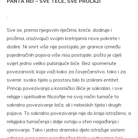
PANTA REI – SVE TEČE, SVE PROLAZI
.
Sve se, prema njegovim riječima, kreće, dodiruje i
prožima, izazivajući svojim kretnjama nove pokrete i
dodire. Ni smrt više nije postojala, jer granice između
pojedinačnih pojava više nisu postojale, pošto je cijeli
svijet jedno veliko pulsirajuće biće. Bez spomenute
povezanosti, koja važi kako za čovječanstvo, tako i za
svemir, svako tijelo u prostoru bilo bi izolirani entitet.
Princip povezivanja u kosmičko Biće je sakralan, i sve
religije i spiritualne filozofije na svoj način tumače to
sakralno povezivanje bića, ali i nebeskih tijela i drugih
pojava. To sakralno povezivanje nije do kraja istraženo, a
religijska tumačenja i dalje ostaju u sferi nagađanja i
vjerovanja. Tako i jedno dramsko djelo istražuje sistem