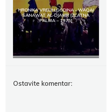
HRONIKA VRELIH GODINA - WAQAI
SANAWAT AL-DJAMR [ZLATNA
PALMA – 1975]
Ostavite komentar: