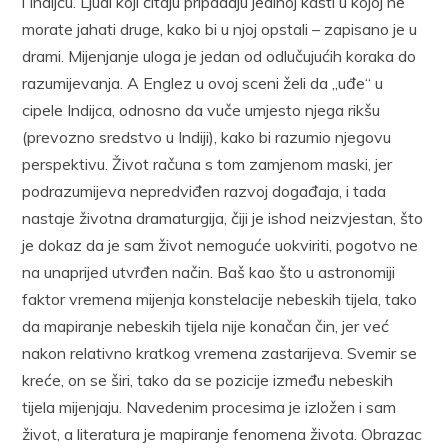
i Indijcu. Ljudi koji čitaju pripadaju jedinoj kasti u kojoj ne
morate jahati druge, kako bi u njoj opstali – zapisano je u
drami. Mijenjanje uloga je jedan od odlučujućih koraka do
razumijevanja. A Englez u ovoj sceni želi da „uđe“ u
cipele Indijca, odnosno da vuče umjesto njega rikšu
(prevozno sredstvo u Indiji), kako bi razumio njegovu
perspektivu. Život računa s tom zamjenom maski, jer
podrazumijeva nepredviđen razvoj događaja, i tada
nastaje životna dramaturgija, čiji je ishod neizvjestan, što
je dokaz da je sam život nemoguće uokviriti, pogotvo ne
na unaprijed utvrđen način. Baš kao što u astronomiji
faktor vremena mijenja konstelacije nebeskih tijela, tako
da mapiranje nebeskih tijela nije konačan čin, jer već
nakon relativno kratkog vremena zastarijeva. Svemir se
kreće, on se širi, tako da se pozicije između nebeskih
tijela mijenjaju. Navedenim procesima je izložen i sam
život, a literatura je mapiranje fenomena života. Obrazac