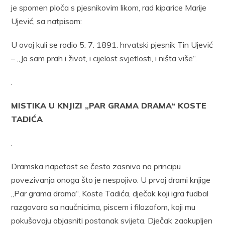
je spomen ploča s pjesnikovim likom, rad kiparice Marije
Ujević, sa natpisom:
U ovoj kuli se rodio 5. 7. 1891. hrvatski pjesnik Tin Ujević
– „Ja sam prah i život, i cijelost svjetlosti, i ništa više“.
.
MISTIKA U KNJIZI „PAR GRAMA DRAMA“ KOSTE
TADIĆA
.
Dramska napetost se često zasniva na principu
povezivanja onoga što je nespojivo. U prvoj drami knjige
„Par grama drama“, Koste Tadića, dječak koji igra fudbal
razgovara sa naučnicima, piscem i filozofom, koji mu
pokušavaju objasniti postanak svijeta. Dječak zaokupljen