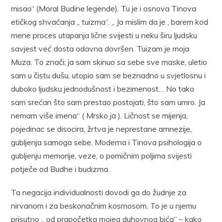
misao“ (Moral Budine legende). Tu je i osnova Tinova
etičkog shvaćanja „ tuizma“. „ Ja mislim da je , barem kod
mene proces utapanja lične svijesti u neku širu ljudsku
savjest već dosta odavna dovršen. Tuizam je moja
Muza. To znači; ja sam skinuo sa sebe sve maske, uletio
sam u čistu dušu, utopio sam se beznadno u svjetlosnu i
duboko ljudsku jednodušnost i bezimenost… No tako
sam srećan što sam prestao postojati, što sam umro. Ja
nemam više imena“ ( Mrsko ja ). Ličnost se mijenja,
pojedinac se disocira, žrtva je neprestane amnezije,
gubljenja samoga sebe. Moderna i Tinova psihologija o
gubljenju memorije, veze, o pomičnim poljima svijesti
potječe od Budhe i budizma.
Ta negacija individualnosti dovodi ga do žudnje za
nirvanom i za beskonačnim kosmosom. To je u njemu
prisutno „ od prapočetka mojeg duhovnog bića“ – kako