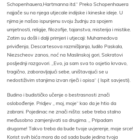
Schopenhauera,Hartmanna itd.“ Preko Schopenhauera
najjače su na njega utjecale indijske i kineske ideje. U
njima je našao ispunjenu svoju žudnju za spojem
umjetnosti, religije, filozofije, tajanstva, misterija i mistike.
Zatim su došli i dalji primjeri i utjecaji: Muhamedova
priviđenja, Descartesova razmišljanja, ludilo Paskala,
Niezscheov zanos, noć na Maslinskoj gori, Sokratovi
posljednji razgovori. „Evo, ja sam sva to osjetio krvavo,
tragično, zaboravljajući sebe, uništavajući se u
nedostiživim stanjima izvan riječi i opisa“ ( Ispit savjesti).
Budino i budističko učenje o bestrasnosti znači
oslobođenje. Pridjev „ moj, moje“ kao da je htio da
zabrani. Pojedinac ne znači ništa: sebe treba stalno
međusobno zamjenjivati sa drugima. „ Pripadam
drugome! Takvo treba da bude tvoje uvjerenje, moje srce!
Korist svih bića mora da od sada bude jedina tvoja