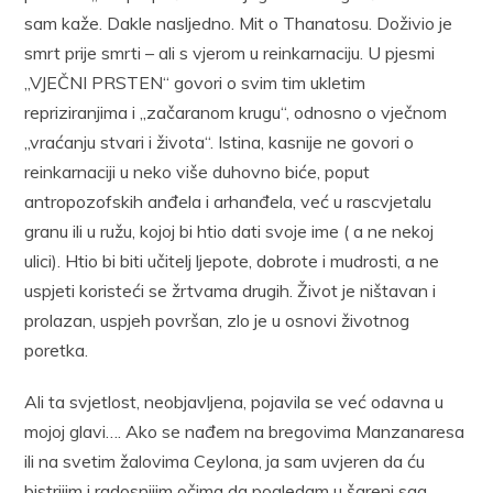
sam kaže. Dakle nasljedno. Mit o Thanatosu. Doživio je
smrt prije smrti – ali s vjerom u reinkarnaciju. U pjesmi
„VJEČNI PRSTEN“ govori o svim tim ukletim
repriziranjima i „začaranom krugu“, odnosno o vječnom
„vraćanju stvari i života“. Istina, kasnije ne govori o
reinkarnaciji u neko više duhovno biće, poput
antropozofskih anđela i arhanđela, već u rascvjetalu
granu ili u ružu, kojoj bi htio dati svoje ime ( a ne nekoj
ulici). Htio bi biti učitelj ljepote, dobrote i mudrosti, a ne
uspjeti koristeći se žrtvama drugih. Život je ništavan i
prolazan, uspjeh površan, zlo je u osnovi životnog
poretka.
Ali ta svjetlost, neobjavljena, pojavila se već odavna u
mojoj glavi…. Ako se nađem na bregovima Manzanaresa
ili na svetim žalovima Ceylona, ja sam uvjeren da ću
bistrijim i radosnijim očima da pogledam u šareni sag