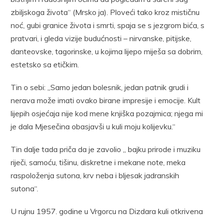
zbiljskoga života“ (Mrsko ja). Ploveći tako kroz mističnu
noć, gubi granice života i smrti, spaja se s jezgrom bića, s
pratvari, i gleda vizije budućnosti – nirvanske, pitijske,
danteovske, tagorinske, u kojima lijepo miješa sa dobrim,
estetsko sa etičkim.
Tin o sebi: „Samo jedan bolesnik, jedan patnik grudi i
nerava može imati ovako birane impresije i emocije. Kult
lijepih osjećaja nije kod mene knjiška pozajmica; njega mi
je dala Mjesečina obasjavši u kuli moju kolijevku.“
Tin dalje tada priča da je zavolio „ bajku prirode i muziku
riječi, samoću, tišinu, diskretne i mekane note, meka
raspoloženja sutona, krv neba i bljesak jadranskih
sutona“.
U rujnu 1957. godine u Vrgorcu na Dizdara kuli otkrivena