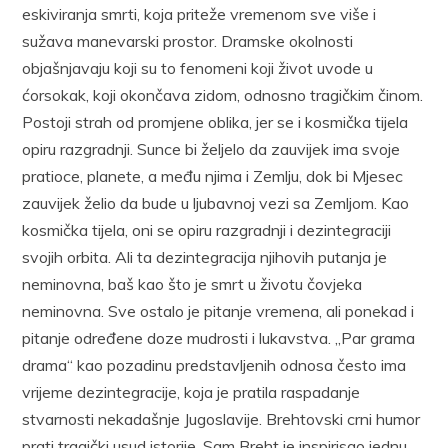
eskiviranja smrti, koja priteže vremenom sve više i
sužava manevarski prostor. Dramske okolnosti
objašnjavaju koji su to fenomeni koji život uvode u
ćorsokak, koji okončava zidom, odnosno tragičkim činom.
Postoji strah od promjene oblika, jer se i kosmička tijela
opiru razgradnji. Sunce bi željelo da zauvijek ima svoje
pratioce, planete, a među njima i Zemlju, dok bi Mjesec
zauvijek želio da bude u ljubavnoj vezi sa Zemljom. Kao
kosmička tijela, oni se opiru razgradnji i dezintegraciji
svojih orbita. Ali ta dezintegracija njihovih putanja je
neminovna, baš kao što je smrt u životu čovjeka
neminovna. Sve ostalo je pitanje vremena, ali ponekad i
pitanje određene doze mudrosti i lukavstva. „Par grama
drama“ kao pozadinu predstavljenih odnosa često ima
vrijeme dezintegracije, koja je pratila raspadanje
stvarnosti nekadašnje Jugoslavije. Brehtovski crni humor
prati tragički usud istorije. Sam Breht je inspirisao jednu