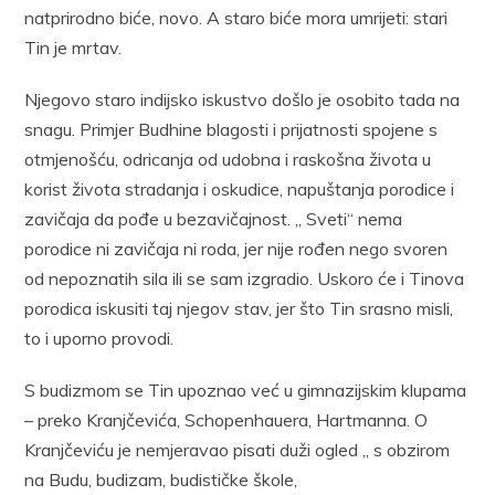
natprirodno biće, novo. A staro biće mora umrijeti: stari
Tin je mrtav.
Njegovo staro indijsko iskustvo došlo je osobito tada na
snagu. Primjer Budhine blagosti i prijatnosti spojene s
otmjenošću, odricanja od udobna i raskošna života u
korist života stradanja i oskudice, napuštanja porodice i
zavičaja da pođe u bezavičajnost. „ Sveti“ nema
porodice ni zavičaja ni roda, jer nije rođen nego svoren
od nepoznatih sila ili se sam izgradio. Uskoro će i Tinova
porodica iskusiti taj njegov stav, jer što Tin srasno misli,
to i uporno provodi.
S budizmom se Tin upoznao već u gimnazijskim klupama
– preko Kranjčevića, Schopenhauera, Hartmanna. O
Kranjčeviću je nemjeravao pisati duži ogled „ s obzirom
na Budu, budizam, budističke škole,