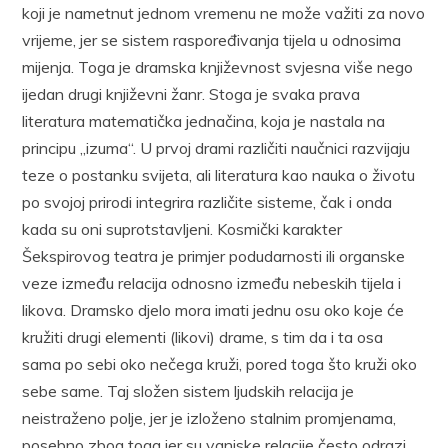
koji je nametnut jednom vremenu ne može važiti za novo
vrijeme, jer se sistem raspoređivanja tijela u odnosima
mijenja. Toga je dramska književnost svjesna više nego
ijedan drugi književni žanr. Stoga je svaka prava
literatura matematička jednačina, koja je nastala na
principu „izuma“. U prvoj drami različiti naučnici razvijaju
teze o postanku svijeta, ali literatura kao nauka o životu
po svojoj prirodi integrira različite sisteme, čak i onda
kada su oni suprotstavljeni. Kosmički karakter
Šekspirovog teatra je primjer podudarnosti ili organske
veze između relacija odnosno između nebeskih tijela i
likova. Dramsko djelo mora imati jednu osu oko koje će
kružiti drugi elementi (likovi) drame, s tim da i ta osa
sama po sebi oko nečega kruži, pored toga što kruži oko
sebe same. Taj složen sistem ljudskih relacija je
neistraženo polje, jer je izloženo stalnim promjenama,
posebno zbog toga jer su vanjske relacije često odrazi