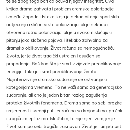
te se zbog toga bori da očuva njegov integritet. Ova
knjiga drama zahvata i problem dramske polarizacije
između Zapada i Istoka, koja je nekad pitanje sportskih
natjecanja i slične vrste polarizacija, ali je nekada i
otvorena ratna polarizacija, ali je u svakom slučaju u
pitanju jako složena pojava, i itekako zahvalna za
dramsko oblikovanje. Život računa sa nemogućnošću
života, jer je život tragički ustrojen i osuđen sa
propadanje. Baš kao što je smrt zvijezde preoblikovanje
energije, tako je i smrt preoblikovanje života.
Najintenzivnije dramsko sudaranje se ostvaruje u
kategorijama vremena. To ne važi samo za generacijsko
sudaranje, ali ono je jedan bitan razlog zagušenja
protoka životnih fenomena. Drama sama po sebi prezire
umjerenost i srednji put, jer računa sa krajnostima, pa čak
i tragičnim epilozima. Međutim, to nije njen izum, jer je
život sam po sebi tragički zasnovan. Život je i umjetnost