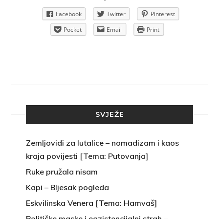
Pinterest
Facebook
Twitter
Pinterest
rint
Pocket
Email
Print
SVJEŽE
Zemljovidi za lutalice – nomadizam i kaos
kraja povijesti [Tema: Putovanja]
Ruke pružala nisam
Kapi – Bljesak pogleda
Eskvilinska Venera [Tema: Hamvaš]
Političke maske i egzistencijalni strah –