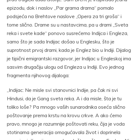
epizodu, dok i naslov „Par grama drama“ pomalo
podsjeća na Brehtove naslove „Opera za tri groša“ i
tome slično. Drame su u nastavcima, pa u drami „Sveta
reka i svete kade“ ponovo susrećemo Indijca i Engleza,
samo što je sada Indijac došao u Englesku, što je
suprotnost prvoj drami, kada je Englez bio u Indiji. Dijalog
je tipični emigrantski razgovor, jer Indijac u Engleskoj ima
sasvim drugačiju ulogu od Engleza u Indiji. Evo jednog
fragmenta njihovog dijaloga:
„Indijac: Ne misle svi stanovnici Indije, pa čak ni svi
Hindusi, da je Gang sveta reka. A i da misle, šta je tu
toliko loše? Pa mnogo vaših sunarodnika oseća slično
poštovanje prema krstu na krovu crkve. A ako ćemo
pravo, mnogo je razumnije poštovati reku, čija je voda
stotinama generacija omogućavala život i doprinela