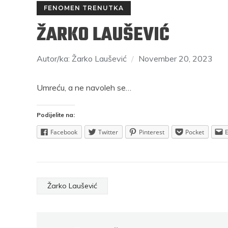
FENOMEN TRENUTKA
ŽARKO LAUŠEVIĆ
Autor/ka: Žarko Laušević
November 20, 2023
Umreću, a ne navoleh se…
RAJKO GRLIĆ
S
Podijelite na:
rosečni
Nema na Balkanu lakoće, čak ni one
Mi smo se
Facebook
Twitter
Pinterest
Pocket
di imaju
nepodnošljive, Balkanu više pristaje
mjesečinom
naslov “Nepodnošljiva težina postojanja”
svijeće pr
Podijelite na:
Žarko Laušević
rest
Facebook
Twitter
Pinterest
Facebook
Pocket
Email
Print