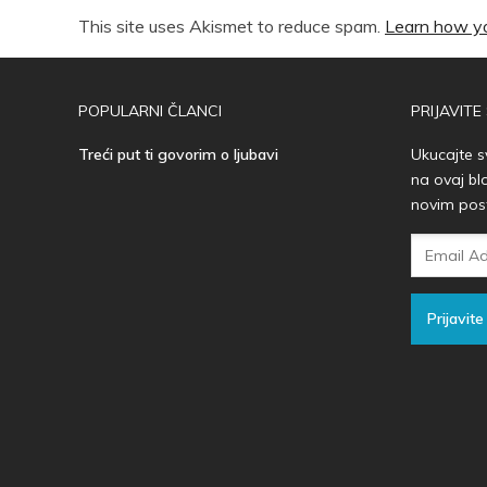
This site uses Akismet to reduce spam.
Learn how yo
POPULARNI ČLANCI
PRIJAVITE
Treći put ti govorim o ljubavi
Ukucajte s
na ovaj bl
novim pos
Email
Adresa
Prijavite