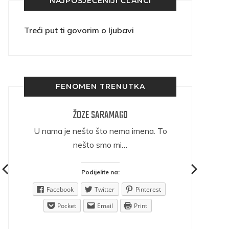
NAJPOSJEĆENIJI ČLANCI
Treći put ti govorim o ljubavi
FENOMEN TRENUTKA
ŽOZE SARAMAGO
ričava
U nama je nešto što nema imena. To
nešto smo mi…
Podijelite na:
est
Facebook
Twitter
Pinterest
Pocket
Email
Print