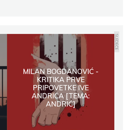
Twitter
Pinterest
t
Email
Print
SLEDEĆE
MILAN BOGDANOVIĆ -
KRITIKA PRVE
PRIPOVETKE IVE
ANDRIĆA [TEMA:
ANDRIĆ]