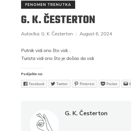
FENOMEN TRENUTKA
G. K. ČESTERTON
Autor/ka: G. K. Česterton
August 6, 2024
Putnik vidi ono što vidi…
Turista vidi ono što je došao da vidi.
RAJKO GRLIĆ
S
Podijelite na:
rosečni
Nema na Balkanu lakoće, čak ni one
Mi smo se
Facebook
Twitter
Pinterest
Pocket
di imaju
nepodnošljive, Balkanu više pristaje
mjesečinom
naslov “Nepodnošljiva težina postojanja”
svijeće pr
G. K. Česterton
Podijelite na:
rest
Facebook
Twitter
Pinterest