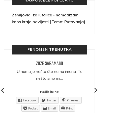
NAJPOSJEĆENIJI ČLANCI
Zemljovidi za lutalice - nomadizam i
kaos kraja povijesti [Tema: Putovanja]
FENOMEN TRENUTKA
ŽOZE SARAMAGO
ričava
U nama je nešto što nema imena. To
nešto smo mi…
Podijelite na:
est
Facebook
Twitter
Pinterest
Pocket
Email
Print