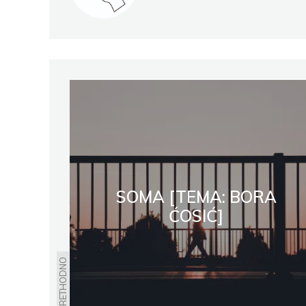
Facebook
Pocket
Email
Print
Pocke
SOMA [TEMA: BORA
ĆOSIĆ]
PRETHODNO