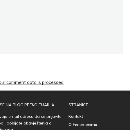
ur comment data is processed
.
 SE NA BLOG PREKO EMAIL-A
STRANICE
voju email adresu da se prijavite
Kontakt
og i dobijate obavještenja o
O Fenomenima
tovima.