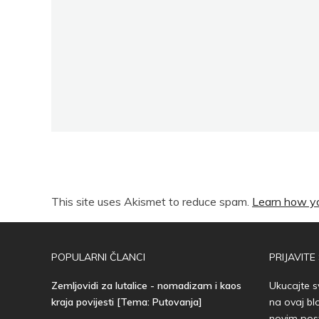
This site uses Akismet to reduce spam.
Learn how yo
POPULARNI ČLANCI
PRIJAVITE
Zemljovidi za lutalice - nomadizam i kaos
Ukucajte s
kraja povijesti [Tema: Putovanja]
na ovaj bl
novim pos