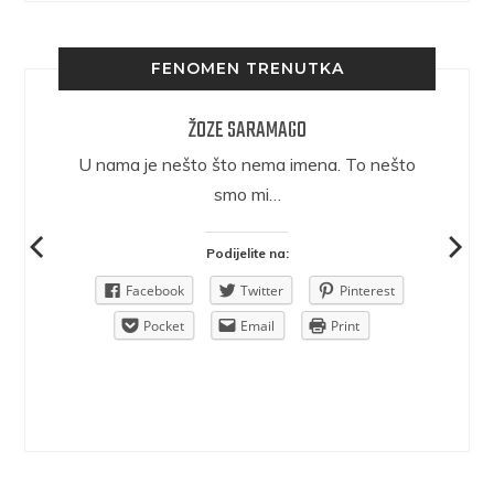
FENOMEN TRENUTKA
ŽOZE SARAMAGO
epričava
U nama je nešto što nema imena. To nešto
ra.
smo mi…
Podijelite na:
Pinterest
Facebook
Twitter
Pinterest
rint
Pocket
Email
Print