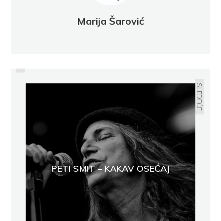
Marija Šarović
PRETHODNO
MARK TVEN
SLEDEĆE
PETI SMIT – KAKAV OSEĆAJ