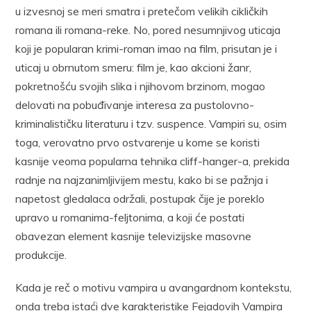
u izvesnoj se meri smatra i pretečom velikih cikličkih
romana ili romana-reke. No, pored nesumnjivog uticaja
koji je popularan krimi-roman imao na film, prisutan je i
uticaj u obrnutom smeru: film je, kao akcioni žanr,
pokretnošću svojih slika i njihovom brzinom, mogao
delovati na pobuđivanje interesa za pustolovno-
kriminalističku literaturu i tzv. suspence. Vampiri su, osim
toga, verovatno prvo ostvarenje u kome se koristi
kasnije veoma popularna tehnika cliff-hanger-a, prekida
radnje na najzanimljivijem mestu, kako bi se pažnja i
napetost gledalaca održali, postupak čije je poreklo
upravo u romanima-feljtonima, a koji će postati
obavezan element kasnije televizijske masovne
produkcije.
Kada je reč o motivu vampira u avangardnom kontekstu,
onda treba istaći dve karakteristike Fejadovih Vampira