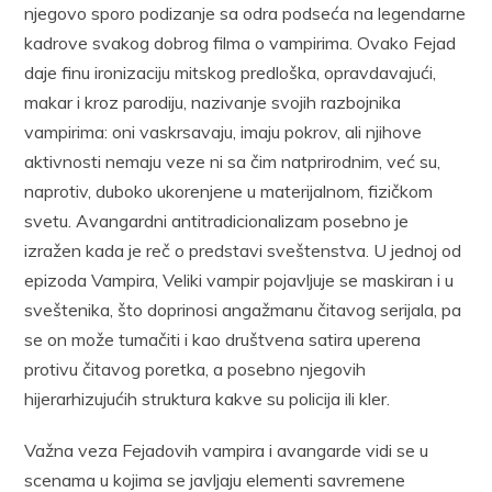
njegovo sporo podizanje sa odra podseća na legendarne
kadrove svakog dobrog filma o vampirima. Ovako Fejad
daje finu ironizaciju mitskog predloška, opravdavajući,
makar i kroz parodiju, nazivanje svojih razbojnika
vampirima: oni vaskrsavaju, imaju pokrov, ali njihove
aktivnosti nemaju veze ni sa čim natprirodnim, već su,
naprotiv, duboko ukorenjene u materijalnom, fizičkom
svetu. Avangardni antitradicionalizam posebno je
izražen kada je reč o predstavi sveštenstva. U jednoj od
epizoda Vampira, Veliki vampir pojavljuje se maskiran i u
sveštenika, što doprinosi angažmanu čitavog serijala, pa
se on može tumačiti i kao društvena satira uperena
protivu čitavog poretka, a posebno njegovih
hijerarhizujućih struktura kakve su policija ili kler.
Važna veza Fejadovih vampira i avangarde vidi se u
scenama u kojima se javljaju elementi savremene