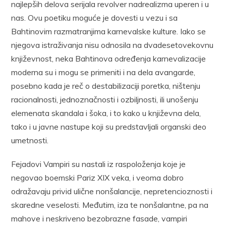
najlepših delova serijala revolver nadrealizma uperen i u
nas. Ovu poetiku moguće je dovesti u vezu i sa
Bahtinovim razmatranjima karnevalske kulture. Iako se
njegova istraživanja nisu odnosila na dvadesetovekovnu
književnost, neka Bahtinova određenja karnevalizacije
moderna su i mogu se primeniti i na dela avangarde,
posebno kada je reč o destabilizaciji poretka, ništenju
racionalnosti, jednoznačnosti i ozbiljnosti, ili unošenju
elemenata skandala i šoka, i to kako u književna dela,
tako i u javne nastupe koji su predstavljali organski deo
umetnosti.
Fejadovi Vampiri su nastali iz raspoloženja koje je
negovao boemski Pariz XIX veka, i veoma dobro
odražavaju privid ulične nonšalancije, nepretencioznosti i
skaredne veselosti. Međutim, iza te nonšalantne, pa na
mahove i neskriveno bezobrazne fasade, vampiri