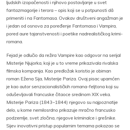
ljudskih izopačenosti i njihovo postavljanje u svet
fantazmagorije i terora – opis koji se u potpunosti dâ
primeniti i na Fantomasa. Ovakav društveni angažman je
i jedan od osnova za poređenje Fantomasa i Vampira,
pored aure tajanstvenosti i poetike nadrealističkog krimi-
romana.
Fejad je odlučio da režira Vampire kao odgovor na serijal
Misterije Njujorka, koji je u to vreme prikazivala rivalska
filmska kompanija. Kao predložak koristio je obiman
roman Ežena Sija, Misterije Pariza. Ovaj pisac upamćen
je kao autor senzacionalističkih romana-feljtona koji su
oduševljavali francuske čitaoce sredinom XIX veka.
Misterije Pariza (1843–1844) njegovo su najpoznatije
delo, u kome nemilosrdno prikazuje mračno francusko
podzemlje, svet zločina, njegove kriminalce i grešnike.
Sijev inovativni pristup popularnim temama pokazao se