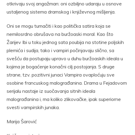
otkrivaju svoj angažman: oni ozbiljno udaraju u osnove
ustaljenog sistema dramskog i književnog mišljenja.
Oni se mogu tumačiti i kao politička satira koja se
nemilosrdno obrušava na buržoaski moral. Kao što
Žarijev Ibi u toku jednog sata poubija na stotine poljskih
plemića i sudija, tako i vampiri počinjavaju slično, sa
svešću da postupaju upravo u duhu buržoaskih ideala u
kojima je bogaćenje konačni cilj postojanja. S druge
strane, tzv. pozitivni junaci Vampira ovaploćuju sve
osobine francuskog malograđanina. Drama u Fejadovom
serijalu nastaje iz suočavanja sitnih ideala
malograđanina i, ma koliko zlikovačke, ipak superiorne
svesti vampirskih junaka.
Marija Šarović