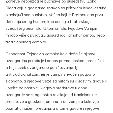
Žarijeve neobuzdane pucnjave po susedstvu, Žaka
Rigoa koji je godinama spavao sa pištoljem ispod jastuka
planirajući samoubistvo, Vašea koji je Bretonu dao prvu
definiciju crnog humora kao osećaja teatarskog i
sveopšteg besmisla. U tom smislu, Fejadovi Vampiri
mnogo više oživljavaju apsurdnog i crnohumornog, nego
tradicionalnog vampira.
Osobenost Fejadovih vampira koja definiše njihovu
avangardnu prirodu je i odnos prema tipskom predlošku,
a to je uvek avangardno poništavanje, tj.
antitradicionalizam, jer je vampir shvaćen potpuno
slobodno, a njegove veze sa mitom su ili sasvim labave ili
uopšte ne postoje. Njegova predstava u doba
avangarde se stoga oštro razlikuje od tradicionalne
predstave u gotskom romanu, ili od vampira kakav je
poznat u našem predanju, a o tome govore i njegove