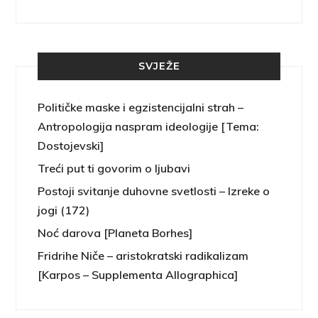
SVJEŽE
Političke maske i egzistencijalni strah –
Antropologija naspram ideologije [Tema:
Dostojevski]
Treći put ti govorim o ljubavi
Postoji svitanje duhovne svetlosti – Izreke o
jogi (172)
Noć darova [Planeta Borhes]
Fridrihe Niče – aristokratski radikalizam
[Karpos – Supplementa Allographica]