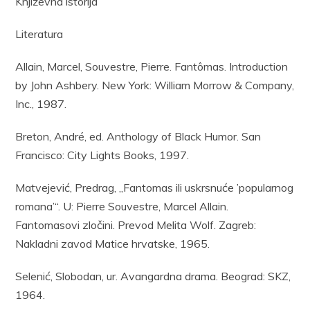
Književna istorija
Literatura
Allain, Marcel, Souvestre, Pierre. Fantômas. Introduction
by John Ashbery. New York: William Morrow & Company,
Inc., 1987.
Breton, André, ed. Anthology of Black Humor. San
Francisco: City Lights Books, 1997.
Matvejević, Predrag, „Fantomas ili uskrsnuće ’popularnog
romana’“. U: Pierre Souvestre, Marcel Allain.
Fantomasovi zločini. Prevod Melita Wolf. Zagreb:
Nakladni zavod Matice hrvatske, 1965.
Selenić, Slobodan, ur. Avangardna drama. Beograd: SKZ,
1964.