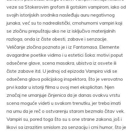
veze sa Stokerovim grofom ili gotskim vampirom, iako od
svojih istorijskih srodnika nasleđuju auru negativnog
junaka, već su to nadrealistički, crnohumorni vampiri koji
se zločinu prepuštaju ako ne iz isključivo materijalnih
razloga, onda iz čiste obesti, zabave i senzacije.
Veličanje zločina poznato je i iz Fantomasa. Elemente
avagardne poetike vidimo i u estetici šoka: motivi poput
odsečene glave, scena masakra, ubistva iz osvete ili
čiste zabave itd. U jednoj od epizoda Vampira vidi se
odsečena glava policijskog inspektora, što je verovatno
prvi kadar u istoriji filma u ovoj meri eksplicitan. Njen
značaj ne umanjuje činjenica da je danas ovakvu vrstu
scena moguće videti u svakom trenutku, jer treba imati
na umu da je reč o ostvarenju starom bezmalo čitav vek.
Vampiri su, pored toga što su s one strane zakona, još i
likovi sa izrazitim smislom za senzaciju i crni humor, što je