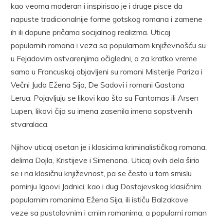
kao veoma moderan i inspirisao je i druge pisce da
napuste tradicionalnije forme gotskog romana i zamene
ih ili dopune pričama socijalnog realizma. Uticaj
popularnih romana i veza sa popularnom književnošću su
u Fejadovim ostvarenjima očigledni, a za kratko vreme
samo u Francuskoj objavljeni su romani Misterije Pariza i
Večni Juda Ežena Sija, De Sadovi i romani Gastona
Lerua. Pojavljuju se likovi kao što su Fantomas ili Arsen
Lupen, likovi čija su imena zasenila imena sopstvenih
stvaralaca.
Njihov uticaj osetan je i klasicima kriminalističkog romana,
delima Dojla, Kristijeve i Simenona. Uticaj ovih dela širio
se i na klasičnu književnost, pa se često u tom smislu
pominju Igoovi Jadnici, kao i dug Dostojevskog klasičnim
popularnim romanima Ežena Sija, ili ističu Balzakove
veze sa pustolovnim i crnim romanima; a popularni roman