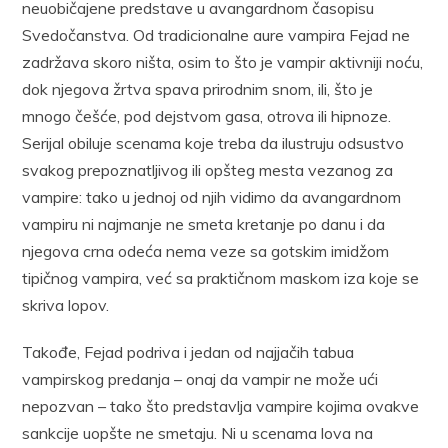
neuobičajene predstave u avangardnom časopisu
Svedočanstva. Od tradicionalne aure vampira Fejad ne
zadržava skoro ništa, osim to što je vampir aktivniji noću,
dok njegova žrtva spava prirodnim snom, ili, što je
mnogo češće, pod dejstvom gasa, otrova ili hipnoze.
Serijal obiluje scenama koje treba da ilustruju odsustvo
svakog prepoznatljivog ili opšteg mesta vezanog za
vampire: tako u jednoj od njih vidimo da avangardnom
vampiru ni najmanje ne smeta kretanje po danu i da
njegova crna odeća nema veze sa gotskim imidžom
tipičnog vampira, već sa praktičnom maskom iza koje se
skriva lopov.
Takođe, Fejad podriva i jedan od najjačih tabua
vampirskog predanja – onaj da vampir ne može ući
nepozvan – tako što predstavlja vampire kojima ovakve
sankcije uopšte ne smetaju. Ni u scenama lova na