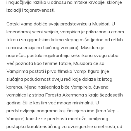
i najuočljivija razlika u odnosu na mitske krvopije, sklonije
izolaciji i tajanstvenosti.
Gotski vamp dobiće svoju predstavnicu u Musidori. U
legendarnoj sceni serijala, vampirica je prikazana u crnom
trikou i sa gigantskim krilima slepog miša (jedne od retkih
reminiscencija na tipičnog vampira). Musidora je
naprečac postala najpikantnija seks ikona svoga doba.
Već poznata kao femme fatale, Musidora će sa
Vampirima postati i prva filmska ’vamp’ figura (nije
slučajna podudarnost dveju reči koje dolaze iz istog
korena). Njena naslednica biće Vampirela, čuvena
vampirica iz stripa Foresta Akermana s kraja šezdesetih
godina, čiji je kostim već mnogo minimalniji. U
predstavljanju anagrama koji čini njeno ime (Irma Vep –
Vampire) koriste se prednosti montaže, omiljenog
postupka karakterističnog za avangardne umetnosti, od