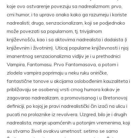
koje ovo ostvarenje povezuju sa nadrealizmom: prvo,
crni humor, i to upravo onako kako ga razumeju i koriste
nadrealisti; drugo, senzacionalizam, koji se podjednako
može povezati sa popularnom, tj. trivijalnom
književnošću, kao i sa aktovima nadrealista i dadaista (i
književnim i životnim). Uticaj popularne književnosti i njoj
imanentnog senzacionalizma vidljiv je i u prethodnici
Vampira, Fantomasu. Prvo Fantomasova, a potom i
zlodela vampira poprimaju u neku ruku oniričke,
fantastične tonove u akcijama oslobođenim kauzaliteta i
približavaju se osobenoj vrsti crnog humora kakav je
zagovarao nadrealizam, a promovisanog i u Bretonovoj
definiciji, po kojoj je pravi nadrealistički čin izaći na ulicu i
pucati na prolaznike iz revolvera. Uzgred, bilo je i drugih
nadrealista, manje upamćenih u potonjim vremenima, koji
su stvarno živeli ovakvu umetnost: setimo se samo