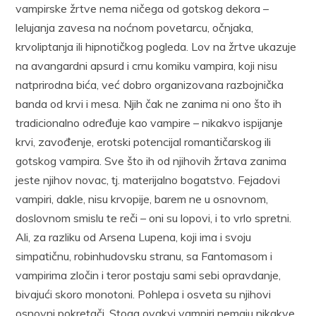
vampirske žrtve nema ničega od gotskog dekora –
lelujanja zavesa na noćnom povetarcu, očnjaka,
krvoliptanja ili hipnotičkog pogleda. Lov na žrtve ukazuje
na avangardni apsurd i crnu komiku vampira, koji nisu
natprirodna bića, već dobro organizovana razbojnička
banda od krvi i mesa. Njih čak ne zanima ni ono što ih
tradicionalno određuje kao vampire – nikakvo ispijanje
krvi, zavođenje, erotski potencijal romantičarskog ili
gotskog vampira. Sve što ih od njihovih žrtava zanima
jeste njihov novac, tj. materijalno bogatstvo. Fejadovi
vampiri, dakle, nisu krvopije, barem ne u osnovnom,
doslovnom smislu te reči – oni su lopovi, i to vrlo spretni.
Ali, za razliku od Arsena Lupena, koji ima i svoju
simpatičnu, robinhudovsku stranu, sa Fantomasom i
vampirima zločin i teror postaju sami sebi opravdanje,
bivajući skoro monotoni. Pohlepa i osveta su njihovi
osnovni pokretači. Stoga ovakvi vampiri nemaju nikakve