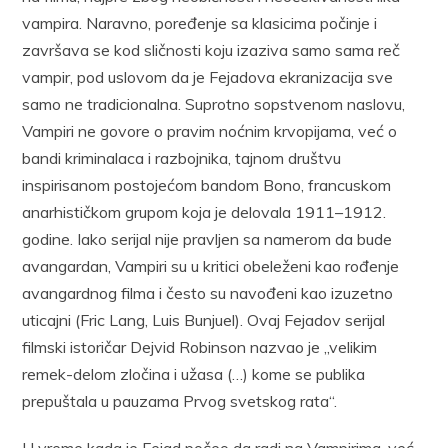
vampira. Naravno, poređenje sa klasicima počinje i
završava se kod sličnosti koju izaziva samo sama reč
vampir, pod uslovom da je Fejadova ekranizacija sve
samo ne tradicionalna. Suprotno sopstvenom naslovu,
Vampiri ne govore o pravim noćnim krvopijama, već o
bandi kriminalaca i razbojnika, tajnom društvu
inspirisanom postojećom bandom Bono, francuskom
anarhističkom grupom koja je delovala 1911–1912.
godine. Iako serijal nije pravljen sa namerom da bude
avangardan, Vampiri su u kritici obeleženi kao rođenje
avangardnog filma i često su navođeni kao izuzetno
uticajni (Fric Lang, Luis Bunjuel). Ovaj Fejadov serijal
filmski istoričar Dejvid Robinson nazvao je „velikim
remek-delom zločina i užasa (…) kome se publika
prepuštala u pauzama Prvog svetskog rata“.
U vreme kada je Fejad počeo da radi na Vampirima, već