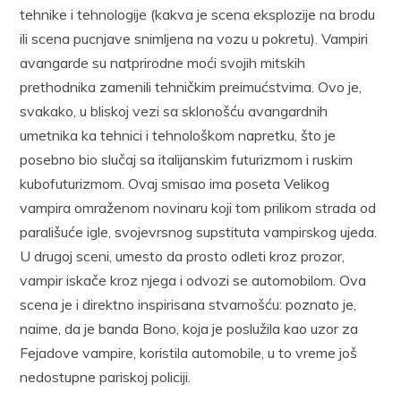
tehnike i tehnologije (kakva je scena eksplozije na brodu
ili scena pucnjave snimljena na vozu u pokretu). Vampiri
avangarde su natprirodne moći svojih mitskih
prethodnika zamenili tehničkim preimućstvima. Ovo je,
svakako, u bliskoj vezi sa sklonošću avangardnih
umetnika ka tehnici i tehnološkom napretku, što je
posebno bio slučaj sa italijanskim futurizmom i ruskim
kubofuturizmom. Ovaj smisao ima poseta Velikog
vampira omraženom novinaru koji tom prilikom strada od
parališuće igle, svojevrsnog supstituta vampirskog ujeda.
U drugoj sceni, umesto da prosto odleti kroz prozor,
vampir iskače kroz njega i odvozi se automobilom. Ova
scena je i direktno inspirisana stvarnošću: poznato je,
naime, da je banda Bono, koja je poslužila kao uzor za
Fejadove vampire, koristila automobile, u to vreme još
nedostupne pariskoj policiji.