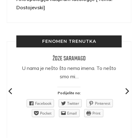
Dostojevski]
FENOMEN TRENUTKA
ŽOZE SARAMAGO
epričava
U nama je nešto što nema imena. To nešto
ra.
smo mi…
Podijelite na:
Pinterest
Facebook
Twitter
Pinterest
rint
Pocket
Email
Print