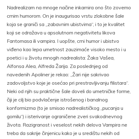
Nadrealizam na mnoge načine inkarnira ono što zovemo
crnim humorom. On je inaugurisao vrstu zlokobne šale
koja se graniči sa „zabavnim ubistvima“, i to je kvalitet
koji se odražava u apsolutnom negativitetu likova
Fantomasa ili vampira. I uopšte, crni humor i ubistvo
viđeno kao lepa umetnost zauzimaće visoko mesto i u
poetici i u životu mnogih nadrealista: Žaka Vašea,
Alfonsa Alea, Alfreda Žarija. Za poslednjeg od
navedenih Apoliner je rekao: „Žari nije sakrivao
zadovoljstvo koje je osećao pri prestravljivanju filistara“.
Neki od njih su praktične šale doveli do umetničke forme,
čiji je cilj bio podvlačenje istrošenog i banalnog
konformizma (to je smisao nadrealističkog „pucanja u
gomilu“) i isterivanje ograničene zveri svakodnevnog
života. Razigranost i veselost nekih delova Vampira ne
treba da sakrije činjenicu kako je u središtu nekih od