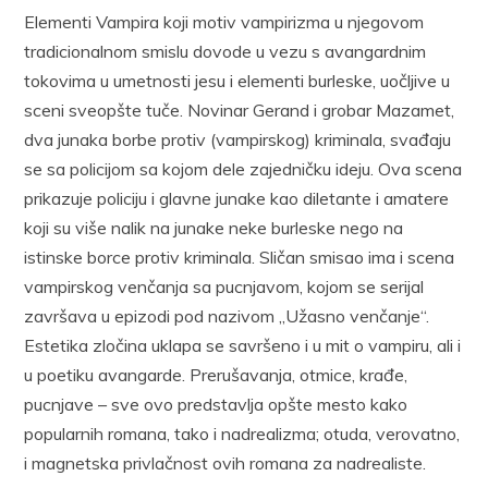
Elementi Vampira koji motiv vampirizma u njegovom
tradicionalnom smislu dovode u vezu s avangardnim
tokovima u umetnosti jesu i elementi burleske, uočljive u
sceni sveopšte tuče. Novinar Gerand i grobar Mazamet,
dva junaka borbe protiv (vampirskog) kriminala, svađaju
se sa policijom sa kojom dele zajedničku ideju. Ova scena
prikazuje policiju i glavne junake kao diletante i amatere
koji su više nalik na junake neke burleske nego na
istinske borce protiv kriminala. Sličan smisao ima i scena
vampirskog venčanja sa pucnjavom, kojom se serijal
završava u epizodi pod nazivom „Užasno venčanje“.
Estetika zločina uklapa se savršeno i u mit o vampiru, ali i
u poetiku avangarde. Prerušavanja, otmice, krađe,
pucnjave – sve ovo predstavlja opšte mesto kako
popularnih romana, tako i nadrealizma; otuda, verovatno,
i magnetska privlačnost ovih romana za nadrealiste.