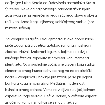
dečje igre Luisa Kerola do čudovišnih asemblaža Kurta
Švitersa. Neke od najpoznatijih nadrealističkih igara
zasnivaju se na remećenju reda reči, reda slova u okviru
reči, kao i izmeštanju njihovog uobičajenog smisla (npr.
izuzetni leševi).
Za Vampire su tipični i svi lajtmotivi svake dobre krimi-
priče zaogrnuti u poetiku gotskog romana: maskirani
zločinci, vlažni i izolovani lagumi u kojima se odvija
mučenje žrtava, tajnovitost procesa, kao i zamena
identiteta. Ovo poslednje uočljivo je u sceni koja sadrži
elemente crnog humora shvaćenog na nadrealistički
način – vampirska junakinja prestravljuje se pri pojavi
bankara koga je lično ubila. Međutim, modernost i
istinska avangardnost Vampira vidljive su u još jednom
aspektu ovoga serijala. Reč je, naime, o važnom aspektu
značenja vampirizma koji će se javiti tek sa