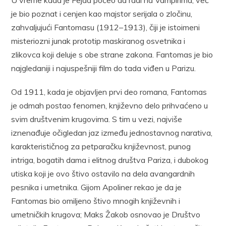
je bio poznat i cenjen kao majstor serijala o zločinu,
zahvaljujući Fantomasu (1912–1913), čiji je istoimeni
misteriozni junak prototip maskiranog osvetnika i
zlikovca koji deluje s obe strane zakona. Fantomas je bio
najgledaniji i najuspešniji film do tada viđen u Parizu.
Od 1911, kada je objavljen prvi deo romana, Fantomas
je odmah postao fenomen, književno delo prihvaćeno u
svim društvenim krugovima. S tim u vezi, najviše
iznenađuje očigledan jaz između jednostavnog narativa,
karakterističnog za petparačku književnost, punog
intriga, bogatih dama i elitnog društva Pariza, i dubokog
utiska koji je ovo štivo ostavilo na dela avangardnih
pesnika i umetnika. Gijom Apoliner rekao je da je
Fantomas bio omiljeno štivo mnogih književnih i
umetničkih krugova; Maks Žakob osnovao je Društvo