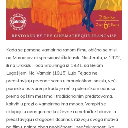
Kada se pomene vampir na ranom filmu, obično se misli
na Murnauov ekspresionistički klasik, Nosferatu, iz 1922,
ili na Drakulu Toda Brauninga iz 1931. sa Belom
Lugošijem. No, Vampiri (1915) Luja Fejada ne
predstavljaju prvenac samo u hronološkom smislu, već i
pionirsko ostvarenje kada je reč o polemičkom odnosu
prema opštim mestima i tradicionalnim predstavama,
kakvih u prozi o vampirima ima mnogo. Vampiri se
uklapaju u avangardne književne i umetničke tokove, a
predstavljaju i dragocen doprinos razvoju ovoga motiva
na filmu, najpre zbog neobičnosti i neočekivanosti lika