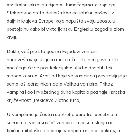
postkolonijalnim studijama i tumačenjima, a koje npr.
Stokerovog grofa definišu kao egzotičnu pošast iz
daljnih krajeva Evrope, koja napušta svoju zaostalu
postojbinu kako bi viktorijansku Englesku zagadila zlom
krvlju.
Dakle, već pre sto godina Fejadovi vampiri
nagoveštavaju uz jako malo reči – i to neizgovorenih –
ono čega će se postkolonijalne studije dosetiti tek
mnogo kasnije. Avet od koje se vampirica prestravljuje je
samo još jedna inkarnacija Velikog vampira. Prikaz
vampira kao krvožednog duha kapitala poznaje i srpska
književnost (Pekićevo Zlatno runo).
U Vampirima je česta i upotreba parodije, posebno u
scenama „vaskrsnuća“ vampira, koja se oslanja na
tipične mitološke atribucije vampira: on ima i pokrov, a