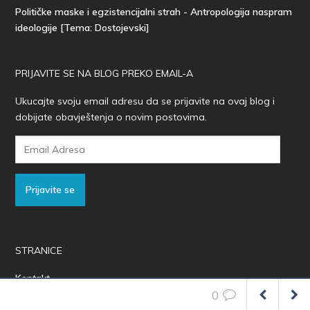
Političke maske i egzistencijalni strah - Antropologija naspram
ideologije [Tema: Dostojevski]
PRIJAVITE SE NA BLOG PREKO EMAIL-A
Ukucajte svoju email adresu da se prijavite na ovaj blog i
dobijate obavještenja o novim postovima.
Email
Adresa
Prijavite se
STRANICE
Kontakt
0
O Fenomenima