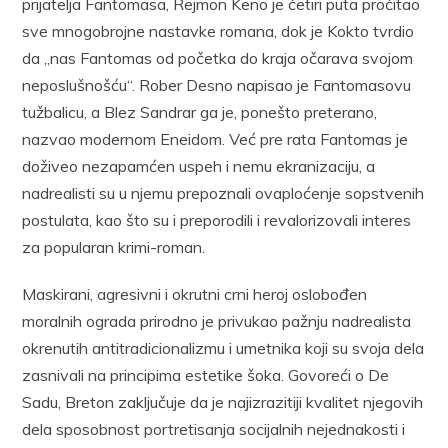
prijatelja Fantomasa, Rejmon Keno je četiri puta pročitao
sve mnogobrojne nastavke romana, dok je Kokto tvrdio
da „nas Fantomas od početka do kraja očarava svojom
neposlušnošću“. Rober Desno napisao je Fantomasovu
tužbalicu, a Blez Sandrar ga je, ponešto preterano,
nazvao modernom Eneidom. Već pre rata Fantomas je
doživeo nezapamćen uspeh i nemu ekranizaciju, a
nadrealisti su u njemu prepoznali ovaploćenje sopstvenih
postulata, kao što su i preporodili i revalorizovali interes
za popularan krimi-roman.
Maskirani, agresivni i okrutni crni heroj oslobođen
moralnih ograda prirodno je privukao pažnju nadrealista
okrenutih antitradicionalizmu i umetnika koji su svoja dela
zasnivali na principima estetike šoka. Govoreći o De
Sadu, Breton zaključuje da je najizrazitiji kvalitet njegovih
dela sposobnost portretisanja socijalnih nejednakosti i