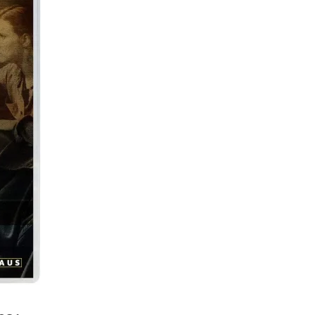
t
Email
Print