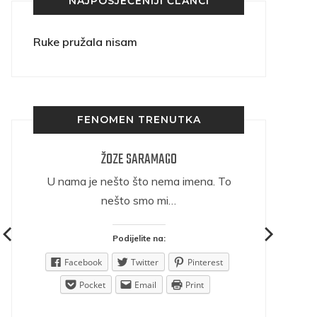
NAJPOSJEĆENIJI ČLANCI
Ruke pružala nisam
FENOMEN TRENUTKA
ŽOZE SARAMAGO
ričava
U nama je nešto što nema imena. To
nešto smo mi…
Podijelite na:
est
Facebook
Twitter
Pinterest
Pocket
Email
Print