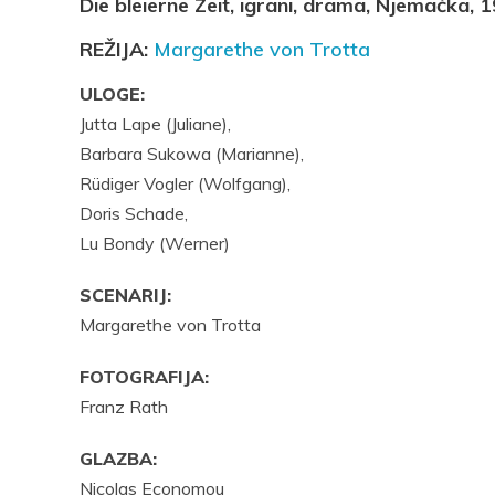
Die bleierne Zeit, igrani, drama, Njemačka, 
REŽIJA:
Margarethe von Trotta
ULOGE:
Jutta Lape (Juliane),
Barbara Sukowa (Marianne),
Rüdiger Vogler (Wolfgang),
Doris Schade,
Lu Bondy (Werner)
SCENARIJ:
Margarethe von Trotta
FOTOGRAFIJA:
Franz Rath
GLAZBA:
Nicolas Economou