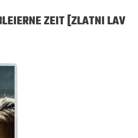
LEIERNE ZEIT [ZLATNI LAV
ERGEJ JESENJIN
DRAGAN VELIKIĆ
 navikli na življenje pod
Literatura niti prepisuje, niti prep
, navikli smo da užižemo
život, već ga nanovo stvara.
ed ikonama, ali ne i pred
čovjekom.
Podijelite na:
Facebook
Twitter
Pinter
Podijelite na:
Pocket
Email
Print
Twitter
Pinterest