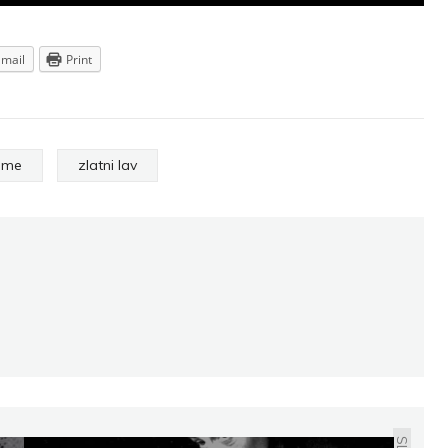
Email
Print
jeme
zlatni lav