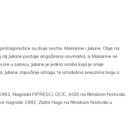
otagonistice su dvije sestre, Marianne i Juliane. Obje na
j cilj Juliane postaje angažirana novinarka, a Marianne se
tvore u samicu, Juliane je jedina osoba koja je smije
Juliane započinje istragu, te istodobno preuzima brigu o
ji 1981; Nagrada FIPRESCI, OCIC, AGIS na filmskom festivalu
lmske nagrade 1982; Zlatni Hugo na filmskom festivalu u