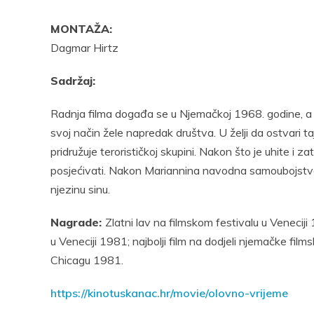
MONTAŽA:
Dagmar Hirtz
Sadržaj:
Radnja filma događa se u Njemačkoj 1968. godine, a pr
svoj način žele napredak društva. U želji da ostvari ta
pridružuje terorističkoj skupini. Nakon što je uhite i za
posjećivati. Nakon Mariannina navodna samoubojstva, 
njezinu sinu.
Nagrade:
Zlatni lav na filmskom festivalu u Veneci
u Veneciji 1981; najbolji film na dodjeli njemačke fi
Chicagu 1981.
https://kinotuskanac.hr/movie/olovno-vrijeme