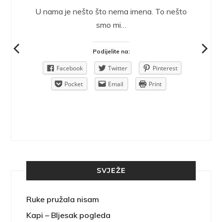
epričava
U nama je nešto što nema imena. To nešto
ra.
smo mi…
Podijelite na:
Pinterest
Facebook
Twitter
Pinterest
rint
Pocket
Email
Print
SVJEŽE
Ruke pružala nisam
Kapi – Bljesak pogleda