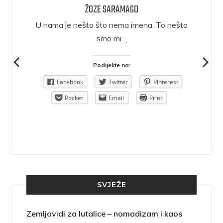
ŽOZE SARAMAGO
epričava
U nama je nešto što nema imena. To nešto
ra.
smo mi…
Podijelite na:
Pinterest
Facebook
Twitter
Pinterest
rint
Pocket
Email
Print
SVJEŽE
Zemljovidi za lutalice – nomadizam i kaos