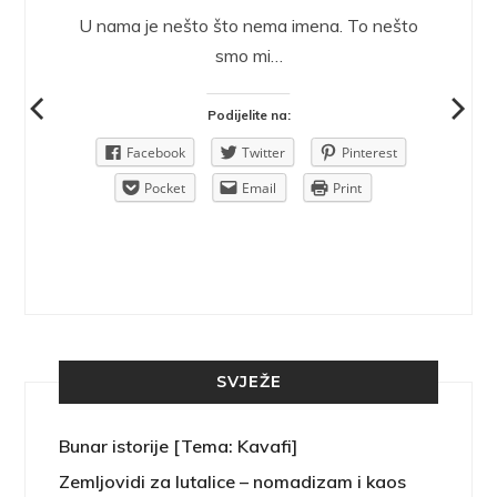
epričava
U nama je nešto što nema imena. To nešto
ra.
smo mi…
Podijelite na:
Pinterest
Facebook
Twitter
Pinterest
rint
Pocket
Email
Print
SVJEŽE
Bunar istorije [Tema: Kavafi]
Zemljovidi za lutalice – nomadizam i kaos