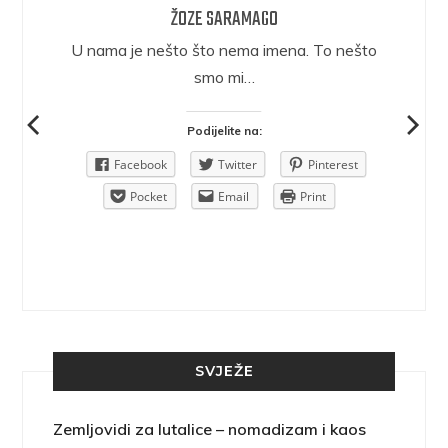
ŽOZE SARAMAGO
epričava
U nama je nešto što nema imena. To nešto
ra.
smo mi…
Podijelite na:
Pinterest
Facebook
Twitter
Pinterest
rint
Pocket
Email
Print
SVJEŽE
Zemljovidi za lutalice – nomadizam i kaos