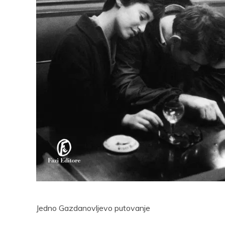
Pocke
Jedno Gazdanovljevo putovanje