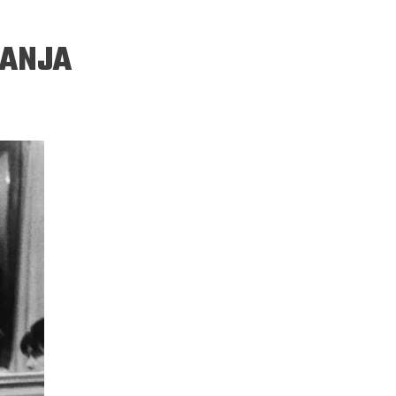
VANJA
ERGEJ JESENJIN
DRAGAN VELIKIĆ
 navikli na življenje pod
Literatura niti prepisuje, niti prep
, navikli smo da užižemo
život, već ga nanovo stvara.
ed ikonama, ali ne i pred
čovjekom.
Podijelite na:
Facebook
Twitter
Pinter
Podijelite na:
Pocket
Email
Print
Twitter
Pinterest