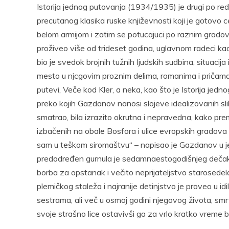
Istorija jednog putovanja (1934/1935) je drugi po 
precutanog klasika ruske književnosti koji je gotovo 
belom armijom i zatim se potucajuci po raznim gradovi
proživeo više od trideset godina, uglavnom radeci ka
bio je svedok brojnih tužnih Ijudskih sudbina, situacija 
mesto u njcgovim proznim delima, romanima i pričama,
putevi, Veče kod Kler, a neka, kao što je Istorija jed
preko kojih Gazdanov nanosi slojeve idealizovanih slika
smatrao, bila izrazito okrutna i nepravedna, kako pr
izbačenih na obale Bosfora i ulice evropskih gradova
sam u teškom siromaštvu“ – napisao je Gazdanov u je
predodređen gurnula je sedamnaestogodišnjeg dečaka 
borba za opstanak i večito neprijateljstvo starosedel
plemičkog staleža i najranije detinjstvo je proveo u idi
sestrama, ali več u osmoj godini njegovog života, smr
svoje strašno lice ostavivši ga za vrlo kratko vreme b