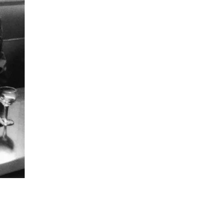
t
Email
Print