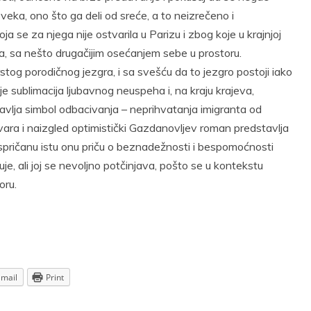
eka, ono što ga deli od sreće, a to neizrečeno i
ja se za njega nije ostvarila u Parizu i zbog koje u krajnjoj
va, sa nešto drugačijim osećanjem sebe u prostoru.
rstog porodičnog jezgra, i sa svešću da to jezgro postoji iako
e sublimacija ljubavnog neuspeha i, na kraju krajeva,
vlja simbol odbacivanja – neprihvatanja imigranta od
vara i naizgled optimistički Gazdanovljev roman predstavlja
spričanu istu onu priču o beznadežnosti i bespomoćnosti
je, ali joj se nevoljno potčinjava, pošto se u kontekstu
oru.
Email
Print