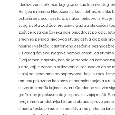
Idealizovani oblik oca, kojeg se sečao kao čvrstog, p
Bertjea u romanu Hodočasnici, kao i delimično u liku 
ostavši bez oca i sestara, a nakon bekstva iz Rusije i
svog života zadržao neutaživu glad za bliskošču i to
zaštićenosti koji čoveku daje pripadnost porodici. Ist
srednjeg perioda njegovog stvaralaštva kroz koji prov
nasilno i veštački, odstranjeno osećanje beznadežnos
– svakog čoveka, njegove nemogućnosti, da stvarno dop
Ovaj roman, naprotiv, kao da je trebalo da kompenzu
junak, koji je zapravo stilizovani autor uspeva da se m
u njoj na osnovama ravnopravnosti, koje su pak, izmeđ
romanu prikazano kao sasvim normalna pojava u rusk
izuzecima među kojima stvarni Gazdanov sasvim sigumo
greška, on je pokušao da je ispravi u svojoj mašti. Sanja
ovaj roman predstavlja literarnu obradu upravo jedne ta
umesto teške prinude i siromaštva ima priliku da bira,