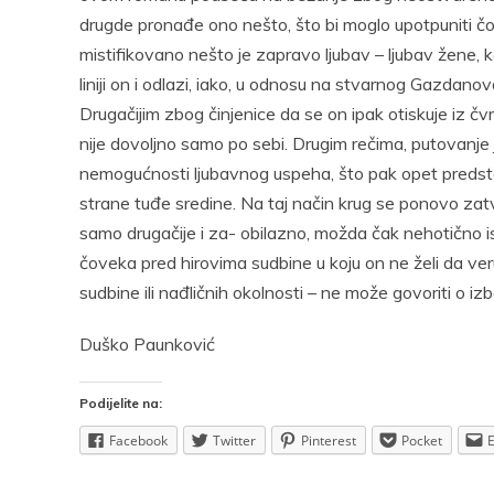
drugde pronađe ono nešto, što bi moglo upotpuniti čov
mistifikovano nešto je zapravo ljubav – ljubav žene, ko
liniji on i odlazi, iako, u odnosu na stvarnog Gazdano
Drugačijim zbog činjenice da se on ipak otiskuje iz čv
nije dovoljno samo po sebi. Drugim rečima, putovanje j
nemogućnosti ljubavnog uspeha, što pak opet predsta
strane tuđe sredine. Na taj način krug se ponovo zat
samo drugačije i za- obilazno, možda čak nehotično i
čoveka pred hirovima sudbine u koju on ne želi da veru
sudbine ili nađličnih okolnosti – ne može govoriti o izb
Duško Paunković
Podijelite na:
Facebook
Twitter
Pinterest
Pocket