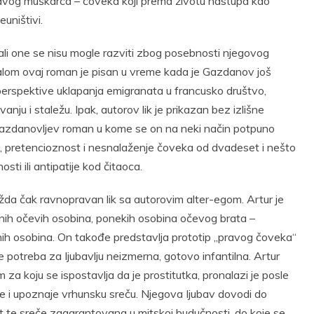
pravog muškarca – čoveka koji prema životu nastupa kao
euništivi.
 ali one se nisu mogle razviti zbog posebnosti njegovog
alom ovaj roman je pisan u vreme kada je Gazdanov još
perspektive uklapanja emigranata u francusko društvo,
ju i staležu. Ipak, autorov lik je prikazan bez izlišne
 Gazdanovljev roman u kome se on na neki način potpuno
t, pretencioznost i nesnalaženje čoveka od dvadeset i nešto
ti ili antipatije kod čitaoca.
žda čak ravnopravan lik sa autorovim alter-egom. Artur je
ih očevih osobina, ponekih osobina očevog brata –
enih osobina. On takođe predstavlja prototip „pravog čoveka“
 je potreba za Ijubavlju neizmerna, gotovo infantilna. Artur
a koju se ispostavlja da je prostitutka, pronalazi je posle
me i upoznaje vrhunsku sreču. Njegova Ijubav dovodi do
st te sreče zagarantovana u mitskoj budučnosti, do koje se