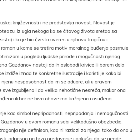
skoj književnosti i ne predstavlja novost. Novost je
eozu, iz ugla nekoga ko se čitavog života sretao sa
ta) i ko je bio čvrsto uveren u njihovu tragičnu i
 rornan u kome se tretira motiv moralnog buđenja posrnule
timizam u pogledu ljudske prirode i mogučnosti njenog
 žena Gazdanov nastoji da ih oslobodi krivice ili barem dela
izdiže iznad te konkretne ilustracije i koristi je kako bi
i njenu nesposobnost da im se odupre, ali u pravom
je sve izgubljeno i da velika nehotične nesreča, makar ona
ađena ili bar ne biva obavezno kažnjena i osuđena.
nje kao simbol nepripadnosti, nepripadanja i nemogučnosti
 je Gazdanov u ovom romanu sebi velikodušno obezbedio,
j traganja nije definisan, kao ni razlozi za njega, tako da ono u
i, odnosno na brzo predavanje i pokušaj da se negde