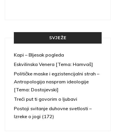
SVJEŽE
Kapi – Bljesak pogleda
Eskvilinska Venera [Tema: Hamvaš]
Političke maske i egzistencijalni strah –
Antropologija naspram ideologije
[Tema: Dostojevski]
Treći put ti govorim o ljubavi
Postoji svitanje duhovne svetlosti –
Izreke o jogi (172)