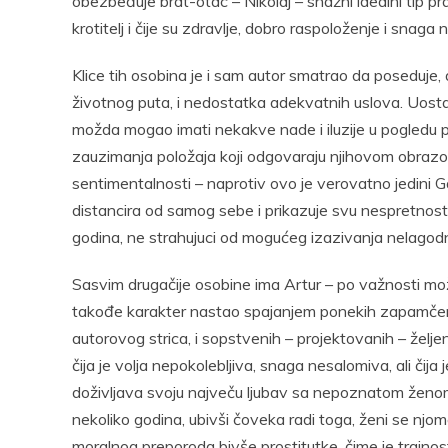
obezbeđuje brat-otac – Nikolaj – snažni idealni tip 
krotitelj i čije su zdravlje, dobro raspoloženje i snaga n
Klice tih osobina je i sam autor smatrao da poseduje,
životnog puta, i nedostatka adekvatnih uslova. Uost
možda mogao imati nekakve nade i iluzije u pogledu 
zauzimanja položaja koji odgovaraju njihovom obrazovan
sentimentalnosti – naprotiv ovo je verovatno jedini
distancira od samog sebe i prikazuje svu nespretnos
godina, ne strahujuci od mogućeg izazivanja nelagodnos
Sasvim drugačije osobine ima Artur – po važnosti mo
takođe karakter nastao spajanjem ponekih zapamčen
autorovog strica, i sopstvenih – projektovanih – želj
čija je volja nepokolebljiva, snaga nesalomiva, ali čija
doživljava svoju največu ljubav sa nepoznatom ženom z
nekoliko godina, ubivši čoveka radi toga, ženi se njo
moralnog preporoda bivše prostitutke, čime je trajno