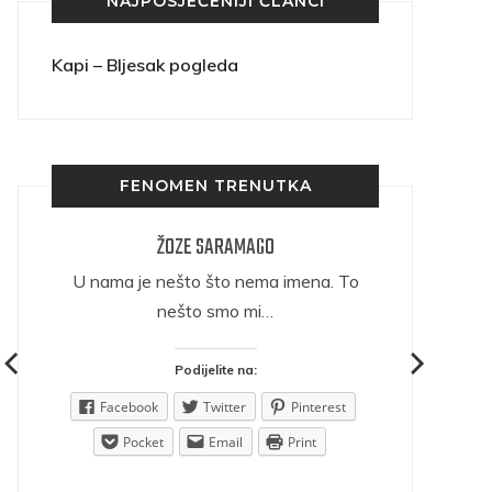
NAJPOSJEĆENIJI ČLANCI
Kapi – Bljesak pogleda
FENOMEN TRENUTKA
ŽOZE SARAMAGO
ričava
U nama je nešto što nema imena. To
nešto smo mi…
Podijelite na:
est
Facebook
Twitter
Pinterest
Pocket
Email
Print