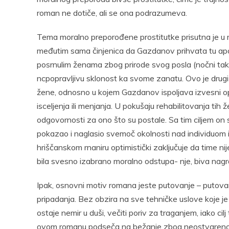
roman ne dotiče, ali se ona podrazumeva.
Tema moralno preporođene prostitutke prisutna je u ru
međutim sama činjenica da Gazdanov prihvata tu apot
posrnulim ženama zbog prirode svog posla (nočni taksis
ncpopravljivu sklonost ka svome zanatu. Ovo je drugi
žene, odnosno u kojem Gazdanov ispoljava izvesni op
isceljenja ili menjanja. U pokušaju rehabilitovanja tih
odgovornosti za ono što su postale. Sa tim ciljem on se 
pokazao i naglasio svemoč okolnosti nad individuom 
hriščanskom rnaniru optimistički zaključuje da time ni
bila svesno izabrano moralno odstupa- nje, biva nagr
Ipak, osnovni motiv romana jeste putovanje – putova
pripadanja. Bez obzira na sve tehničke uslove koje
ostaje nemir u duši, večiti poriv za traganjem, iako cil
ovom romanu podseča na bežanje zbog neostvarenost