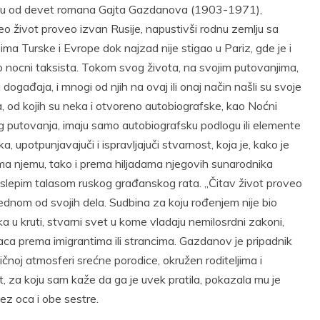
redu od devet romana Gajta Gazdanova (1903-1971),
ceo život proveo izvan Rusije, napustivši rodnu zemlju sa
ma Turske i Evrope dok najzad nije stigao u Pariz, gde je i
o nocni taksista. Tokom svog života, na svojim putovanjima,
i događaja, i mnogi od njih na ovaj ili onaj način našli su svoje
 od kojih su neka i otvoreno autobiografske, kao Noćni
nog putovanja, imaju samo autobiografsku podlogu ili elemente
, upotpunjavajuči i ispravljajuči stvarnost, koja je, kako je
ema njemu, tako i prema hiljadama njegovih sunarodnika
 slepim talasom ruskog građanskog rata. „Čitav život proveo
dnom od svojih dela. Sudbina za koju rođenjem nije bio
u kruti, stvarni svet u kome vladaju nemilosrdni zakoni,
aca prema imigrantima ili strancima. Gazdanov je pripadnik
ličnoj atmosferi srećne porodice, okružen roditeljima i
t, za koju sam kaže da ga je uvek pratila, pokazala mu je
ez oca i obe sestre.