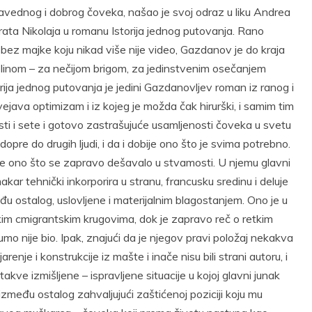
ravednog i dobrog čoveka, našao je svoj odraz u liku Andrea
brata Nikolaja u romanu Istorija jednog putovanja. Rano
 bez majke koju nikad više nije video, Gazdanov je do kraja
plinom – za nečijom brigom, za jedinstvenim osečanjem
orija jednog putovanja je jedini Gazdanovljev roman iz ranog i
ejava optimizam i iz kojeg je možda čak hirurški, i samim tim
ti i sete i gotovo zastrašujuće usamljenosti čoveka u svetu
re do drugih ljudi, i da i dobije ono što je svima potrebno.
je ono što se zapravo dešavalo u stvamosti. U njemu glavni
akar tehnički inkorporira u stranu, francusku sredinu i deluje
u ostalog, uslovljene i materijalnim blagostanjem. Ono je u
im cmigrantskim krugovima, dok je zapravo reč o retkim
 nije bio. Ipak, znajući da je njegov pravi položaj nekakva
renje i konstrukcije iz mašte i inače nisu bili strani autoru, i
kve izmišljene – ispravljene situacije u kojoj glavni junak
 između ostalog zahvaljujući zaštićenoj poziciji koju mu