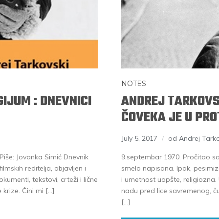
NOTES
IJUM : DNEVNICI
ANDREJ TARKOVS
ČOVEKA JE U PR
July 5, 2017
od Andrej Tarko
iše: Jovanka Simić Dnevnik
9.septembar 1970. Pročitao s
lmskih reditelja, objavljen i
smelo napisana. Ipak, pesimi
kumenti, tekstovi, crteži i lične
i umetnost uopšte, religiozna. 
rize. Čini mi […]
nadu pred lice savremenog, č
[…]