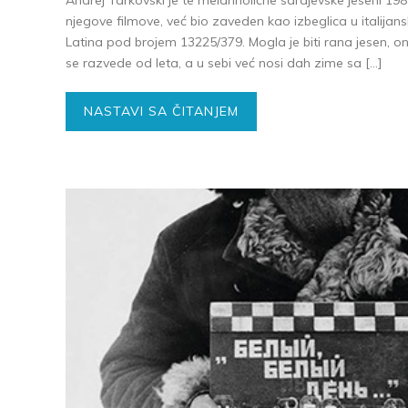
Andrej Tarkovski je te melanholične sarajevske jeseni 19
njegove filmove, već bio zaveden kao izbeglica u italij
Latina pod brojem 13225/379. Mogla je biti rana jesen, o
se razvede od leta, a u sebi već nosi dah zime sa […]
NASTAVI SA ČITANJEM