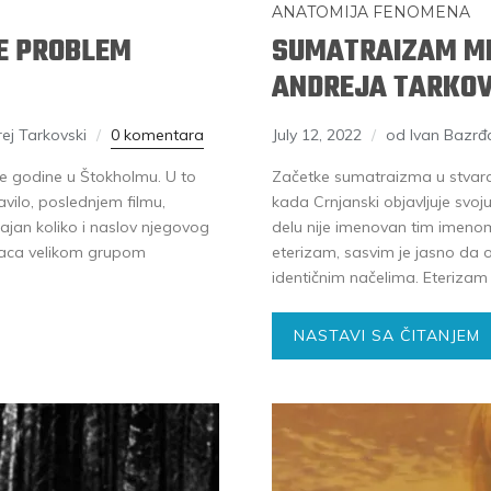
ANATOMIJA FENOMENA
E PROBLEM
SUMATRAIZAM MI
ANDREJA TARKOV
ej Tarkovski
0 komentara
July 12, 2022
od Ivan Bazrđ
-e godine u Štokholmu. U to
Začetke sumatraizma u stvara
vilo, poslednjem filmu,
kada Crnjanski objavljuje s
čajan koliko i naslov njegovog
delu nije imenovan tim imeno
alaca velikom grupom
eterizam, sasvim je jasno da
identičnim načelima. Eterizam
NASTAVI SA ČITANJEM