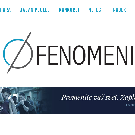
TPORA
JASAN POGLED
KONKURSI
NOTES
PROJEKTI