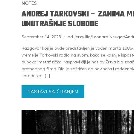
NOTES
ANDREJ TARKOVSKI – ZANIMA M
UNUTRAŠNJE SLOBODE
September 14, 2023
od Jerzy Illg/Leonard Neuger/Andr
Razgovor koji je ovde predstavljen je vođen marta 1985
vreme je Tarkovski radio na svom, kako se kasnije isposta
dubokoj metafizičkoj raspravi čiji je naslov Žrtva bio zna
prethodnog filma. Bio je zaštićen od novinara i radozn
saradnika i […]
NASTAVI SA ČITANJEM