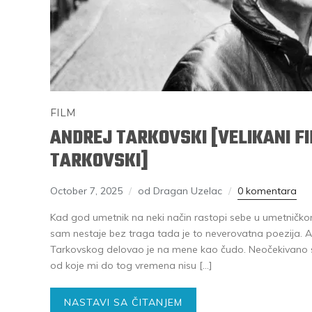
FILM
ANDREJ TARKOVSKI [VELIKANI F
TARKOVSKI]
October 7, 2025
od Dragan Uzelac
0 komentara
Kad god umetnik na neki način rastopi sebe u umetničko
sam nestaje bez traga tada je to neverovatna poezija. An
Tarkovskog delovao je na mene kao čudo. Neočekivano
od koje mi do tog vremena nisu […]
NASTAVI SA ČITANJEM