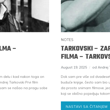
NOTES
ILMA –
TARKOVSKI – ZA
FILMA – TARKOV
August 19, 2025
od Andrej 
m delu i kad nakon toga on
Dok sam pre više od dvadeset
drej Tarkovski Prvi film
buduće knjige, često sam bio u 
 sam se našao na pragu sobe
da prosto snimam filmove, je
koji se obično pojavljuju toko
NASTAVI SA ČITANJEM