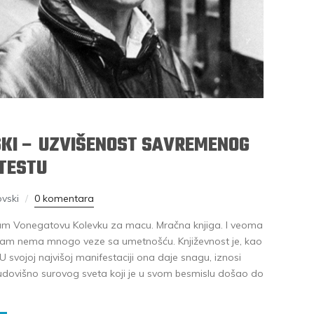
KI – UZVIŠENOST SAVREMENOG
OTESTU
vski
0 komentara
am Vonegatovu Kolevku za macu. Mračna knjiga. I veoma
zam nema mnogo veze sa umetnošću. Književnost je, kao
U svojoj najvišoj manifestaciji ona daje snagu, iznosi
udovišno surovog sveta koji je u svom besmislu došao do