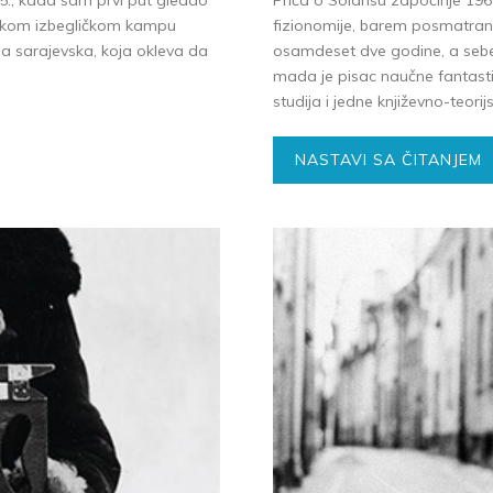
85., kada sam prvi put gledao
Priča o Solarisu započinje 19
anskom izbegličkom kampu
fizionomije, barem posmatrane
na sarajevska, koja okleva da
osamdeset dve godine, a sebe 
mada je pisac naučne fantasti
studija i jedne književno-teorijs
NASTAVI SA ČITANJEM