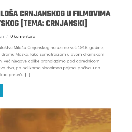
LOŠA CRNJANSKOG U FILMOVIMA
SKOG [TEMA: CRNJANSKI]
an
0 komentara
laštvu Miloša Crnjanskog nalazimo već 1918. godine,
voju dramu Maska. Iako sumatraizam u ovom dramskom
m, već njegove odlike pronalazimo pod odrednicom
 ova dva, po odlikama sinonimna pojma, počivaju na
 kao preteču […]