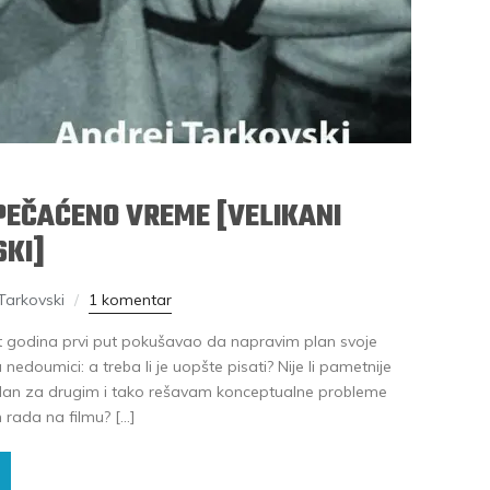
PEČAĆENO VREME [VELIKANI
SKI]
Tarkovski
1 komentar
 godina prvi put pokušavao da napravim plan svoje
nedoumici: a treba li je uopšte pisati? Nije li pametnije
dan za drugim i tako rešavam konceptualne probleme
m rada na filmu? […]