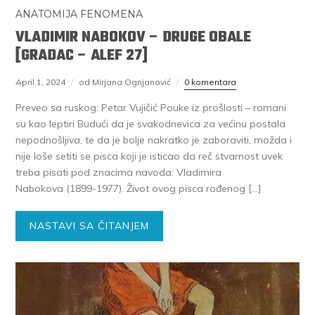
ANATOMIJA FENOMENA
VLADIMIR NABOKOV – DRUGE OBALE
[GRADAC – ALEF 27]
April 1, 2024
od Mirjana Ognjanović
0 komentara
Preveo sa ruskog: Petar Vujičić Pouke iz prošlosti – romani
su kao leptiri Budući da je svakodnevica za većinu postala
nepodnošljiva, te da je bolje nakratko je zaboraviti, možda i
nije loše setiti se pisca koji je isticao da reč stvarnost uvek
treba pisati pod znacima navoda: Vladimira
Nabokova (1899-1977). Život ovog pisca rođenog […]
NASTAVI SA ČITANJEM