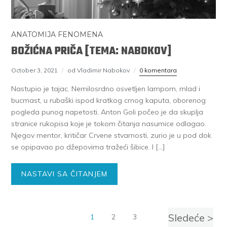
ANATOMIJA FENOMENA
BOŽIĆNA PRIČA [TEMA: NABOKOV]
October 3, 2021
od Vladimir Nabokov
0 komentara
Nastupio je tajac. Nemilosrdno osvetljen lampom, mlad i
bucmast, u rubaški ispod kratkog crnog kaputa, oborenog
pogleda punog napetosti, Anton Goli počeo je da skuplja
stranice rukopisa koje je tokom čitanja nasumice odlagao.
Njegov mentor, kritičar Crvene stvarnosti, zurio je u pod dok
se opipavao po džepovima tražeći šibice. I […]
NASTAVI SA ČITANJEM
Sledeće >
1
2
3