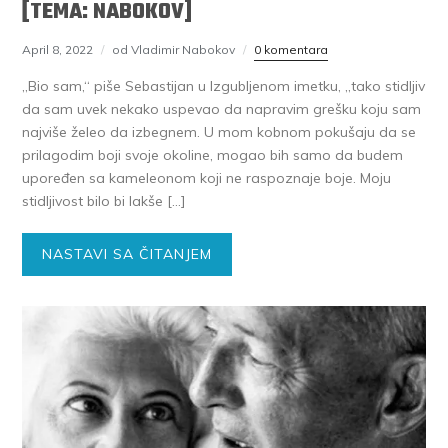
[TEMA: NABOKOV]
April 8, 2022
od Vladimir Nabokov
0 komentara
„Bio sam,“ piše Sebastijan u Izgubljenom imetku, „tako stidljiv
da sam uvek nekako uspevao da napravim grešku koju sam
najviše želeo da izbegnem. U mom kobnom pokušaju da se
prilagodim boji svoje okoline, mogao bih samo da budem
upoređen sa kameleonom koji ne raspoznaje boje. Moju
stidljivost bilo bi lakše […]
NASTAVI SA ČITANJEM