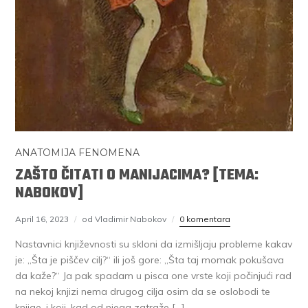
ANATOMIJA FENOMENA
ZAŠTO ČITATI O MANIJACIMA? [TEMA:
NABOKOV]
April 16, 2023
od Vladimir Nabokov
0 komentara
Nastavnici književnosti su skloni da izmišljaju probleme kakav
je: „Šta je piščev cilj?“ ili još gore: „Šta taj momak pokušava
da kaže?“ Ja pak spadam u pisca one vrste koji počinjući rad
na nekoj knjizi nema drugog cilja osim da se oslobodi te
knjige, i koji, kad od njega zatraže […]