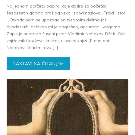
Na jednom parčetu papira, koje datira sa početka
šezdesetih godina prošlog veka, ispod naslova „Frojd“, stoji:
„Otkada sam se upoznao sa njegovim delima još
dvadesetih, delovao mi je pogrešno, apsurdno i vulgarno.“
Zapis je napravio čuveni pisac Vladimir Nabokov. Džefri Grin,
književnik i književni kritičar, u svojoj knjizi „Freud and
Nabokov“ Vladimirovu […]
NASTAVI SA ČITANJEM