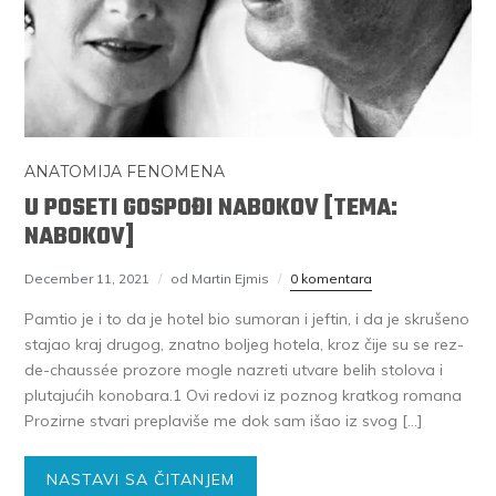
ANATOMIJA FENOMENA
U POSETI GOSPOĐI NABOKOV [TEMA:
NABOKOV]
December 11, 2021
od Martin Ejmis
0 komentara
Pamtio je i to da je hotel bio sumoran i jeftin, i da je skrušeno
stajao kraj drugog, znatno boljeg hotela, kroz čije su se rez-
de-chaussée prozore mogle nazreti utvare belih stolova i
plutajućih konobara.1 Ovi redovi iz poznog kratkog romana
Prozirne stvari preplaviše me dok sam išao iz svog […]
NASTAVI SA ČITANJEM