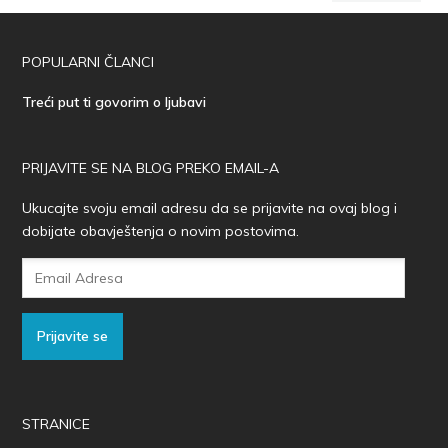
POPULARNI ČLANCI
Treći put ti govorim o ljubavi
PRIJAVITE SE NA BLOG PREKO EMAIL-A
Ukucajte svoju email adresu da se prijavite na ovaj blog i
dobijate obavještenja o novim postovima.
Email
Adresa
Prijavite se
STRANICE