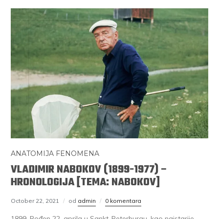
ANATOMIJA FENOMENA
VLADIMIR NABOKOV (1899-1977) –
HRONOLOGIJA [TEMA: NABOKOV]
October 22, 2021
od
admin
0 komentara
1899. Rođen 22. aprila u Sankt-Peterburgu, kao najstarije