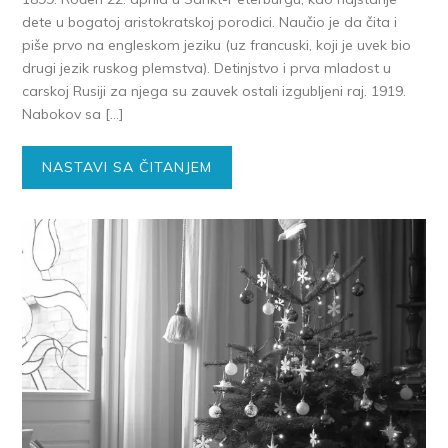
dete u bogatoj aristokratskoj porodici. Naučio je da čita i
piše prvo na engleskom jeziku (uz francuski, koji je uvek bio
drugi jezik ruskog plemstva). Detinjstvo i prva mladost u
carskoj Rusiji za njega su zauvek ostali izgubljeni raj. 1919.
Nabokov sa […]
NASTAVI SA ČITANJEM