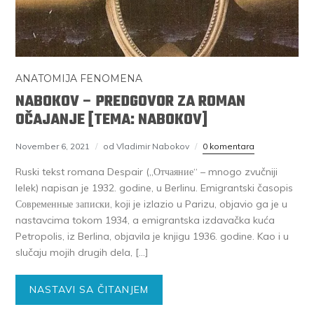
ANATOMIJA FENOMENA
NABOKOV – PREDGOVOR ZA ROMAN
OČAJANJE [TEMA: NABOKOV]
November 6, 2021
od Vladimir Nabokov
0 komentara
Ruski tekst romana Despair („Отчаяние“ – mnogo zvučniji
lelek) napisan je 1932. godine, u Berlinu. Emigrantski časopis
Современные записки, koji je izlazio u Parizu, objavio ga je u
nastavcima tokom 1934, a emigrantska izdavačka kuća
Petropolis, iz Berlina, objavila je knjigu 1936. godine. Kao i u
slučaju mojih drugih dela, […]
NASTAVI SA ČITANJEM