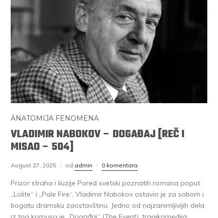
ANATOMIJA FENOMENA
VLADIMIR NABOKOV – DOGAĐAJ [REČ I
MISAO – 504]
August 27, 2025
od
admin
0 komentara
Prizor straha i iluzije Pored svetski poznatih romana poput
„Lolite“ i „Pale Fire“, Vladimir Nabokov ostavio je za sobom i
bogatu dramsku zaostavštinu. Jedno od najzanimljivijih dela
iz tog korpusa je „Događaj“ (The Event), tragikomedija