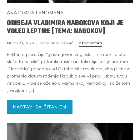
ANATOMIJA FENOMENA
ODISEJA VLADIMIRA NABOKOVA KOJI JE
VOLEO LEPTIRE [TEMA: NABOKOV]
March 23, 2026
od Milan Milošević
0 komentara
Feljton o piscu čija “glava govori engleski, srce ruski, a uho
sluša francuski”, potomku ruske aristokratije koji je brodom
“Nadežda” pobegao od Oktobarske revolucije, zbog Lenjina
promenio datum rođenja i izgubio sve – i prvu ljubav, svoju
Anabel Li – pa se oženio u vajmarskoj Nemačkoj i sa ženom
Jevrejkom […]
NASTAVI SA ČITANJEM