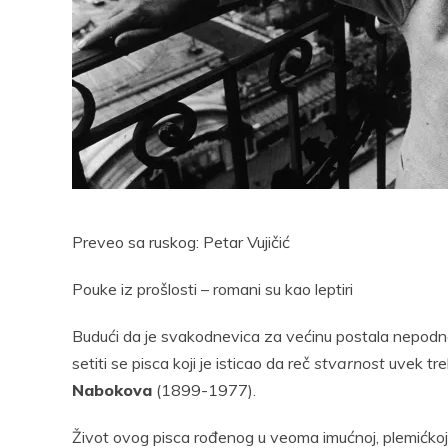
Pocke
Preveo sa ruskog: Petar Vujičić
Pouke iz prošlosti – romani su kao leptiri
Budući da je svakodnevica za većinu postala nepodnošlj
setiti se pisca koji je isticao da reč
stvarnost
uvek tr
Nabokova
(1899-1977).
Život ovog pisca rođenog u veoma imućnoj, plemićkoj