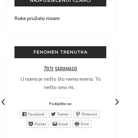
NAJPOSJEĆENIJI ČLANCI
Ruke pružala nisam
FENOMEN TRENUTKA
ŽOZE SARAMAGO
ričava
U nama je nešto što nema imena. To
nešto smo mi…
Podijelite na:
est
Facebook
Twitter
Pinterest
Pocket
Email
Print