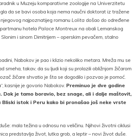
saradnik u Muzeju komparativne zoologije na Univerzitetu
ogla da se bavi osoba koja nema naučni doktorat iz tražene
ije njegovog najpoznatijeg romanu
Lolita
došao do određene
 apartmanu hotela
Palace Montreux
na obali Lemanskog
Slonim i sinom Dimitrijem – operskim pevačem, stalno
 padini, Nabokov je pao i klizio nekoliko metara. Mreža mu se
d smeha, takav, da su ljudi koji su prolazili obližnjom žičarom
, vozač žičare shvatio je šta se dogodilo i pozvao je pomoć.
“, kasnije je govorio Nabokov.
Preminuo je dve godine
. Dok je tamo boravio, bez snage, ali i dalje maštovit,
 Bliski istok i Peru kako bi pronašao još neke vrste
še: mala težina u odnosu na veličinu. Njihovi životni ciklusi
ca predstavlja život, lutka grob, a leptir – novi život duše.