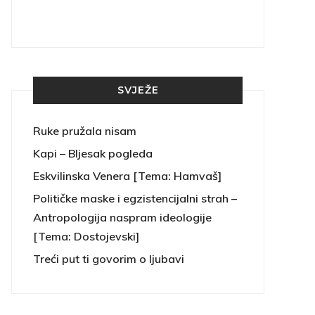
SVJEŽE
Ruke pružala nisam
Kapi – Bljesak pogleda
Eskvilinska Venera [Tema: Hamvaš]
Političke maske i egzistencijalni strah –
Antropologija naspram ideologije
[Tema: Dostojevski]
Treći put ti govorim o ljubavi