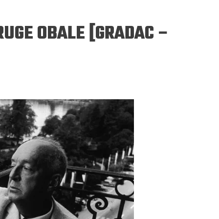
RUGE OBALE [GRADAC –
ERGEJ JESENJIN
DRAGAN VELIKIĆ
 navikli na življenje pod
Literatura niti prepisuje, niti prep
, navikli smo da užižemo
život, već ga nanovo stvara.
ed ikonama, ali ne i pred
čovjekom.
Podijelite na:
Facebook
Twitter
Pinter
Podijelite na:
Pocket
Email
Print
Twitter
Pinterest