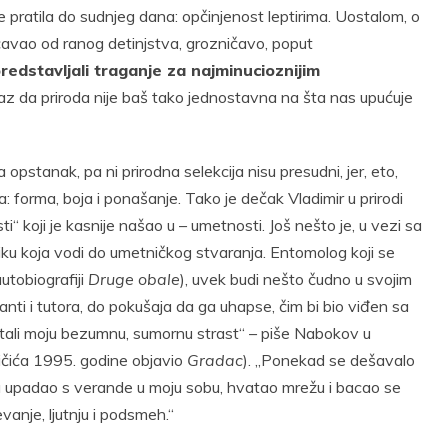
e pratila do sudnjeg dana: opčinjenost leptirima. Uostalom, o
oučavao od ranog detinjstva, grozničavo, poput
predstavljali traganje za najminucioznijim
az da priroda nije baš tako jednostavna na šta nas upućuje
pstanak, pa ni prirodna selekcija nisu presudni, jer, eto,
nja: forma, boja i ponašanje. Tako je dečak Vladimir u prirodi
 koji je kasnije našao u – umetnosti. Još nešto je, u vezi sa
iku koja vodi do umetničkog stvaranja. Entomolog koji se
utobiografiji
Druge obale
), uvek budi nešto čudno u svojim
nanti i tutora, do pokušaja da ga uhapse, čim bi bio viđen sa
vatali moju bezumnu, sumornu strast“ – piše Nabokov u
jičića 1995. godine objavio
Gradac
). „Ponekad se dešavalo
ica upadao s verande u moju sobu, hvatao mrežu i bacao se
vanje, ljutnju i podsmeh.“