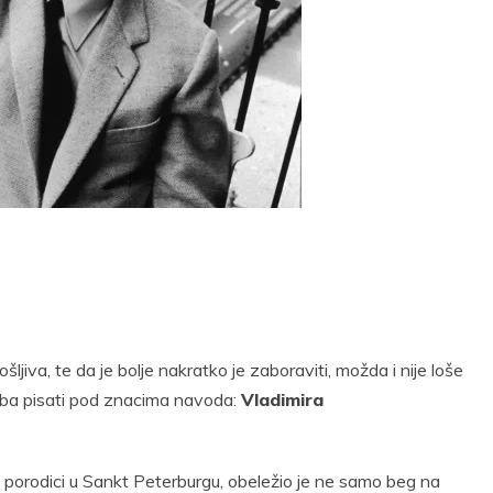
t
Email
Print
iva, te da je bolje nakratko je zaboraviti, možda i nije loše
eba pisati pod znacima navoda:
Vladimira
 porodici u Sankt Peterburgu, obeležio je ne samo beg na