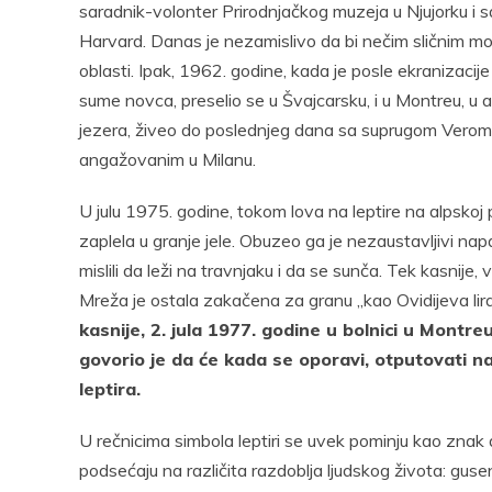
saradnik-volonter Prirodnjačkog muzeja u Njujorku i 
Harvard. Danas je nezamislivo da bi nečim sličnim m
oblasti. Ipak, 1962. godine, kada je posle ekranizac
sume novca, preselio se u Švajcarsku, i u Montreu, u
jezera, živeo do poslednjeg dana sa suprugom Verom 
angažovanim u Milanu.
U julu 1975. godine, tokom lova na leptire na alpskoj
zaplela u granje jele. Obuzeo ga je nezaustavljivi napa
mislili da leži na travnjaku i da se sunča. Tek kasnije
Mreža je ostala zakačena za granu „kao Ovidijeva lira
kasnije, 2. jula 1977. godine u bolnici u Montreu
govorio je da će kada se oporavi, otputovati na
leptira.
U rečnicima simbola leptiri se uvek pominju kao znak du
podsećaju na različita razdoblja ljudskog života: guseni