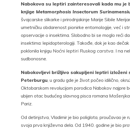
Nabokova su leptiri zainteresovali kada mu je b
knjige
Metamorphosis Insectorum Surinamensi
švajcarske slikarke i prirodnjakinje Marije Sibile Mer
umetničku obdarenost pionirke entomologije, već i struč
opservacije o insektima. Slobodno bi se moglo reći da 
insektima: lepidopterologiji. Takođe, dok je kao deča
poklonila knjigu
Noćni leptiri Ruskog carstva
. I na n
sudbonosne.
Nabokovljevi brižljivo sakupljeni leptiri izlože
Peterburgu
, u gradu gde je život počeo idilično, okr
Oktobarskom revolucijom porodica Nabokov najpre beži 
ubijen otac budućeg slavnog pisca romana
Mašenjka
Pariz.
Od detinjstva, Vladimir je bio poliglota, proučavao je
svoja prva književna dela. Od 1940. godine je bio prof