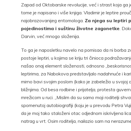
Zapad od Oktobarske revolucije, već i strast koja ga j
tome je napisano i više knjiga. Vladimir je leptire pr
najobrazovanijeg entomologa.
Za njega su leptiri 
pojedinostima i suštinu životne zagonetke
. Dok
Darvin, već mnogo složenija.
To ga je naposletku navelo na pomisao da ni borba za o
postoje leptiri, u kojima se kriju tri činioca podražava
našao onaj element složenosti, odnosno „beskorisnosti“
leptirima, za Nabokova predstavljalo nadahnuće i kar
mirno bavi svojim poslom (kako je zabeležio u svojoj a
bližnjima. Od besa rodbine i prijatelja, protesta guver
mrežicom u ruci. „Mislim da su samo moji roditelji sh
spomenutoj autobiografiji (koju je u prevodu Petra Vu
da je moj tako staloženi otac odjednom iskrivljena l
natrag u vrt. Osim roditelja, nailazio sam na nerazume