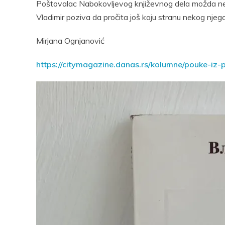
Poštovalac Nabokovljevog književnog dela možda neć
Vladimir poziva da pročita još koju stranu nekog nje
Mirjana Ognjanović
https://citymagazine.danas.rs/kolumne/pouke-iz-p