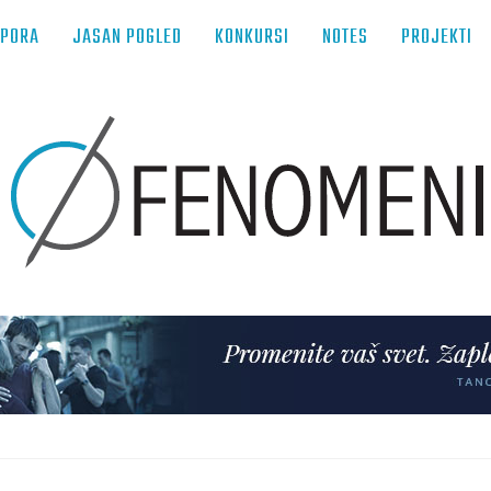
TPORA
JASAN POGLED
KONKURSI
NOTES
PROJEKTI