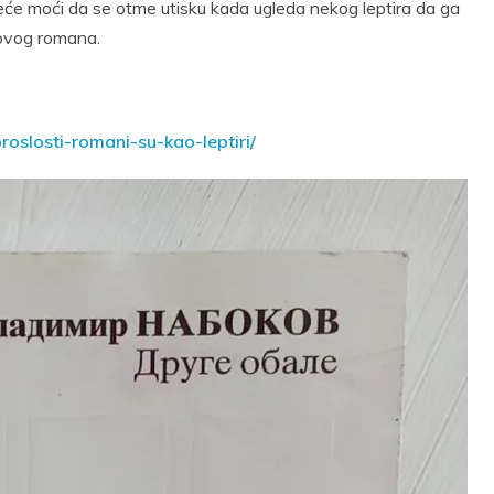
e moći da se otme utisku kada ugleda nekog leptira da ga
govog romana.
roslosti-romani-su-kao-leptiri/