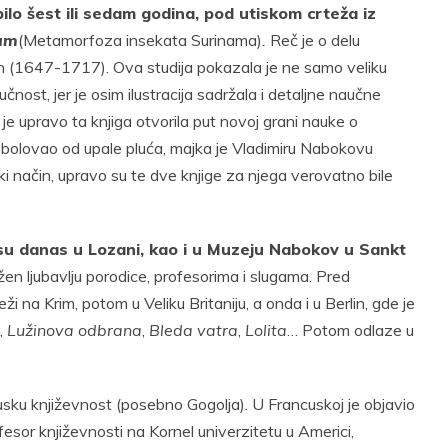
ilo šest ili sedam godina, pod utiskom crteža iz
um
(Metamorfoza insekata Surinama)
.
Reč je o delu
ijan (1647-1717). Ova studija pokazala je ne samo veliku
nost, jer je osim ilustracija sadržala i detaljne naučne
je upravo ta knjiga otvorila put novoj grani nauke o
k bolovao od upale pluća, majka je Vladimiru Nabokovu
eki način, upravo su te dve knjige za njega verovatno bile
ni su danas u Lozani, kao i u Muzeju Nabokov u Sankt
užen ljubavlju porodice, profesorima i slugama. Pred
na Krim, potom u Veliku Britaniju, a onda i u Berlin, gde je
,
Lužinova odbrana
,
Bleda vatra
,
Lolita
… Potom odlaze u
 rusku književnost (posebno Gogolja). U Francuskoj je objavio
esor književnosti na Kornel univerzitetu u Americi,