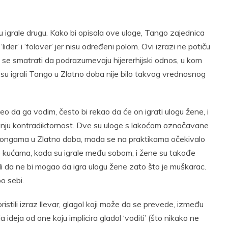
t
Email
Print
u igrale drugu. Kako bi opisala ove uloge, Tango zajednica
der’ i ‘folover’ jer nisu određeni polom. Ovi izrazi ne potiču
 se smatrati da podrazumevaju hijererhijski odnos, u kom
oji su igrali Tango u Zlatno doba nije bilo takvog vrednosnog
eo da ga vodim, često bi rekao da će on igrati ulogu žene, i
jmanju kontradiktornost. Dve su uloge s lakoćom označavane
milongama u Zlatno doba, mada se na praktikama očekivalo
 po kućama, kada su igrale među sobom, i žene su takođe
li da ne bi mogao da igra ulogu žene zato što je muškarac.
po sebi.
oristili izraz llevar, glagol koji može da se prevede, između
ija ideja od one koju implicira gladol ‘voditi’ (što nikako ne