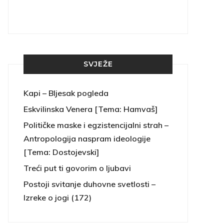
SVJEŽE
Kapi – Bljesak pogleda
Eskvilinska Venera [Tema: Hamvaš]
Političke maske i egzistencijalni strah –
Antropologija naspram ideologije
[Tema: Dostojevski]
Treći put ti govorim o ljubavi
Postoji svitanje duhovne svetlosti –
Izreke o jogi (172)