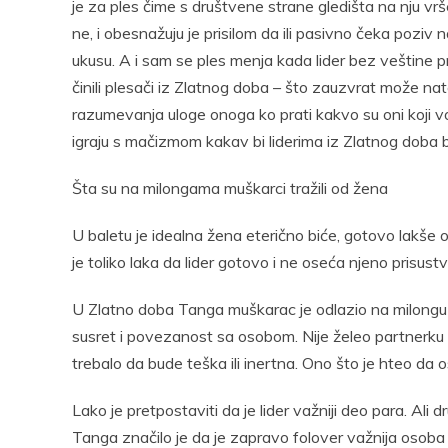
je za ples čime s društvene strane gledišta na nju vrše p
ne, i obesnažuju je prisilom da ili pasivno čeka poziv
ukusu. A i sam se ples menja kada lider bez veštine pra
činili plesači iz Zlatnog doba – što zauzvrat može nat
razumevanja uloge onoga ko prati kakvo su oni koji vo
igraju s mačizmom kakav bi liderima iz Zlatnog doba bi
Šta su na milongama muškarci tražili od žena
U baletu je idealna žena eterično biće, gotovo lakše
je toliko laka da lider gotovo i ne oseća njeno prisustv
U Zlatno doba Tanga muškarac je odlazio na milongu je
susret i povezanost sa osobom. Nije želeo partnerku ko
trebalo da bude teška ili inertna. Ono što je hteo da os
Lako je pretpostaviti da je lider važniji deo para. A
Tanga značilo je da je zapravo folover važnija osoba u 