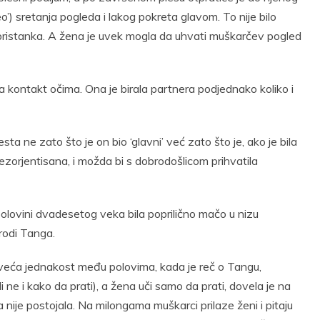
) sretanja pogleda i lakog pokreta glavom. To nije bilo
pristanka. A žena je uvek mogla da uhvati muškarčev pogled
ila kontakt očima. Ona je birala partnera podjednako koliko i
a ne zato što je on bio ‘glavni’ već zato što je, ako je bila
orjentisana, i možda bi s dobrodošlicom prihvatila
polovini dvadesetog veka bila poprilično mačo u nizu
rodi Tanga.
i veća jednakost među polovima, kada je reč o Tangu,
 ne i kako da prati), a žena uči samo da prati, dovela je na
nije postojala. Na milongama muškarci prilaze ženi i pitaju