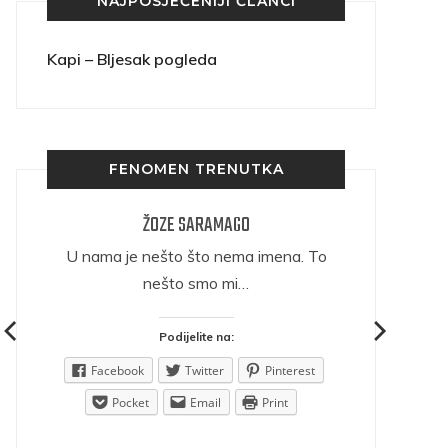
NAJPOSJEĆENIJI ČLANCI
Kapi – Bljesak pogleda
FENOMEN TRENUTKA
ŽOZE SARAMAGO
ričava
U nama je nešto što nema imena. To
nešto smo mi…
Podijelite na:
est
Facebook
Twitter
Pinterest
Pocket
Email
Print