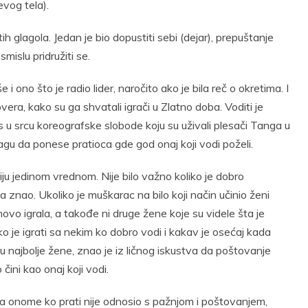
evog tela).
itih glagola. Jedan je bio dopustiti sebi (dejar), prepuštanje
mislu pridružiti se.
i ono što je radio lider, naročito ako je bila reč o okretima. I
vera, kako su ga shvatali igrači u Zlatno doba. Voditi je
s u srcu koreografske slobode koju su uživali plesači Tanga u
nagu da ponese pratioca gde god onaj koji vodi poželi.
ju jedinom vrednom. Nije bilo važno koliko je dobro
ka znao. Ukoliko je muškarac na bilo koji način učinio ženi
novo igrala, a takođe ni druge žene koje su videle šta je
o je igrati sa nekim ko dobro vodi i kakav je osećaj kada
u najbolje žene, znao je iz ličnog iskustva da poštovanje
ni kao onaj koji vodi.
ma onome ko prati nije odnosio s pažnjom i poštovanjem,