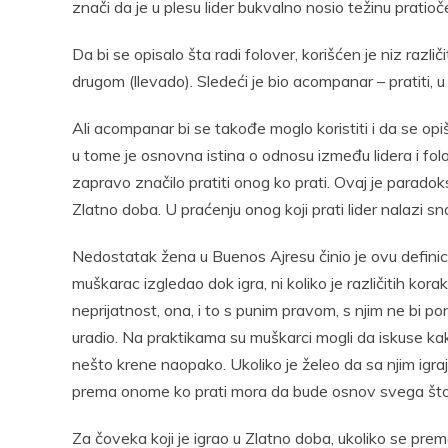
znači da je u plesu lider bukvalno nosio težinu pratioč
Da bi se opisalo šta radi folover, korišćen je niz različ
drugom (llevado). Sledeći je bio acompanar – pratiti, u s
Ali acompanar bi se takođe moglo koristiti i da se opiše 
u tome je osnovna istina o odnosu između lidera i folo
zapravo značilo pratiti onog ko prati. Ovaj je paradok
Zlatno doba. U praćenju onog koji prati lider nalazi s
Nedostatak žena u Buenos Ajresu činio je ovu definici
muškarac izgledao dok igra, ni koliko je različitih kora
neprijatnost, ona, i to s punim pravom, s njim ne bi po
uradio. Na praktikama su muškarci mogli da iskuse kak
nešto krene naopako. Ukoliko je želeo da sa njim igraj
prema onome ko prati mora da bude osnov svega što či
Za čoveka koji je igrao u Zlatno doba, ukoliko se pre