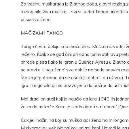
Za većinu muškaraca iz Zlatnog doba, glavni razlog za 
razlog bila živa muzika – svi su veliki Tango orkestri u 
prisustvo žena.
MAČIZAM I TANGO
Tango često deluje kao mačo ples. Muškarac vodi, i že
rečeno. Koliko se god čini prirodno, prihvatiti ovu 
prirode plesa kako je igran u Buenos Ajresu u Zlatno 
se stavi u ‘ulogu žene’ sve dok je ne bude sasvim raz
šta im je potrebno da se osećaju dobro i da uživaju. 
igra Tango bilo bi mu dozvoljeno da počne da uči ‘muš
Moj dragi prijatelj koji je naučio da igra 1940-ih jedn
želim da mi kaže Kako je slatko igrati sa tobom.’ (Que 
Čak je i način na koji su muškarac i žena na milongam
Muškarac je uvek bio taj koji prilazi ženi, i izvodi je