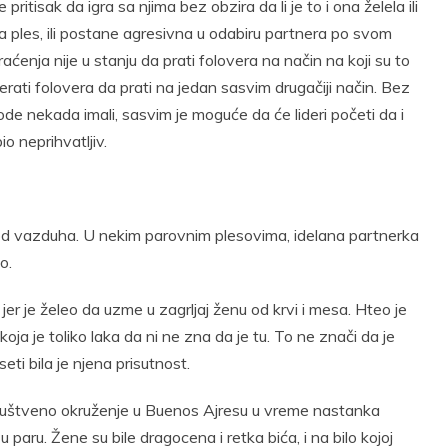
ritisak da igra sa njima bez obzira da li je to i ona želela ili
 na ples, ili postane agresivna u odabiru partnera po svom
ćenja nije u stanju da prati folovera na način na koji su to
erati folovera da prati na jedan sasvim drugačiji način. Bez
de nekada imali, sasvim je moguće da će lideri početi da i
o neprihvatljiv.
 od vazduha. U nekim parovnim plesovima, idelana partnerka
o.
r je želeo da uzme u zagrljaj ženu od krvi i mesa. Hteo je
ja je toliko laka da ni ne zna da je tu. To ne znači da je
eti bila je njena prisutnost.
li društveno okruženje u Buenos Ajresu u vreme nastanka
paru. Žene su bile dragocena i retka bića, i na bilo kojoj