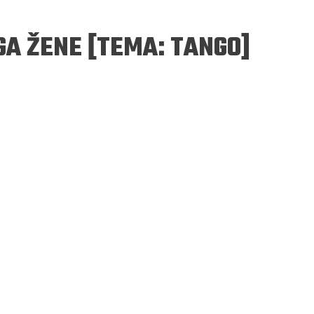
A ŽENE [TEMA: TANGO]
ERGEJ JESENJIN
DRAGAN VELIKIĆ
 navikli na življenje pod
Literatura niti prepisuje, niti prep
, navikli smo da užižemo
život, već ga nanovo stvara.
ed ikonama, ali ne i pred
čovjekom.
Podijelite na:
Facebook
Twitter
Pinter
Podijelite na:
Pocket
Email
Print
Twitter
Pinterest