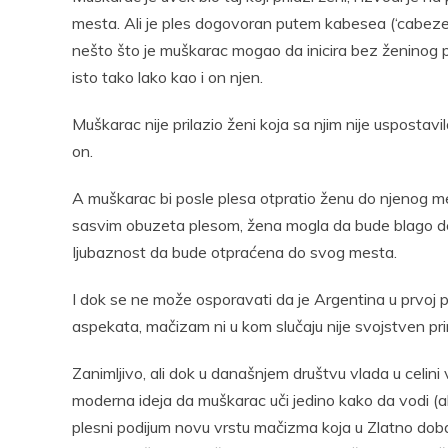
mesta. Ali je ples dogovoran putem kabesea (‘cabezeo’
nešto što je muškarac mogao da inicira bez ženinog 
isto tako lako kao i on njen.
Muškarac nije prilazio ženi koja sa njim nije uspostav
on.
A muškarac bi posle plesa otpratio ženu do njenog mest
sasvim obuzeta plesom, žena mogla da bude blago dez
Ijubaznost da bude otpraćena do svog mesta.
I dok se ne može osporavati da je Argentina u prvoj 
aspekata, mačizam ni u kom slučaju nije svojstven pri
Zanimljivo, ali dok u današnjem društvu vlada u celin
moderna ideja da muškarac uči jedino kako da vodi (ali
plesni podijum novu vrstu mačizma koja u Zlatno doba 