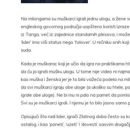
Pocke
Na milongama su muškarci igrali jednu ulogu, a žene s
engleskog govornog područja uopšteno koristi izraze ‘li
iz Tanga, već iz zajednice standarnih plesova, i može
‘lider’ ima viši status nego ‘folover’. U rečniku onih k
suda.
Kada je muškarac koji je učio da igra na praktikama ht
da ću ja igrati mušku ulogu. U tome nije video ni na
kao muška i ženska jer je to bila važeća podela na 
da svi muškarci igraju obe uloge (a ukoliko su htele,
igrale obe uloge). Ne bi mu ni palo na pamet da pomis
Svi su je muškarci igrali. I njemu je to bilo jasno samo 
Opisujući šta radi lider, igrači Zlatnog doba često su k
ostalog, i kao ‘poneti’, ‘uzeti’ I ‘dovesti’ sasvim drugač