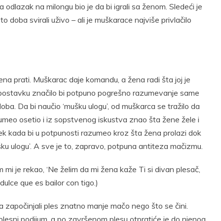
odlazak na milongu bio je da bi igrali sa ženom. Sledeći je
to doba svirali uživo – ali je muškarace najviše privlačilo
na prati. Muškarac daje komandu, a žena radi šta joj je
pretpostavku značilo bi potpuno pogrešno razumevanje same
doba. Da bi naučio ‘mušku ulogu’, od muškarca se tražilo da
umeo osetio i iz sopstvenog iskustva znao šta žene žele i
Tek kada bi u potpunosti razumeo kroz šta žena prolazi dok
ku ulogu’. A sve je to, zapravo, potpuna antiteza mačizmu.
om mi je rekao, ‘Ne želim da mi žena kaže Ti si divan plesač,
dulce que es bailor con tigo.)
a započinjali ples znatno manje mačo nego što se čini.
 na plesni podijum, a po završenom plesu otpratiće je do njenog