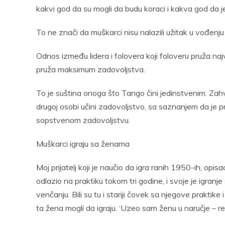
kakvi god da su mogli da budu koraci i kakva god da j
To ne znači da muškarci nisu nalazili užitak u vođenju
Odnos između lidera i folovera koji foloveru pruža na
pruža maksimum zadovoljstva.
To je suština onoga što Tango čini jedinstvenim. Zahva
drugoj osobi učini zadovoljstvo, sa saznanjem da je p
sopstvenom zadovoljstvu.
Muškarci igraju sa ženama
Moj prijatelj koji je naučio da igra ranih 1950-ih, op
odlazio na praktiku tokom tri godine, i svoje je igr
venčanju. Bili su tu i stariji čovek sa njegove praktike 
ta žena mogli da igraju. ‘Uzeo sam ženu u naručje – reka