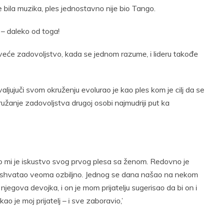
e bila muzika, ples jednostavno nije bio Tango.
 – daleko od toga!
jveće zadovoljstvo, kada se jednom razume, i lideru takođe
ljujuči svom okruženju evolurao je kao ples kom je cilj da se
ružanje zadovoljstva drugoj osobi najmudriji put ka
isao mi je iskustvo svog prvog plesa sa ženom. Redovno je
anje shvatao veoma ozbiljno. Jednog se dana našao na nekom
i njegova devojka, i on je mom prijatelju sugerisao da bi on i
o je moj prijatelj – i sve zaboravio,’