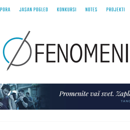
TPORA
JASAN POGLED
KONKURSI
NOTES
PROJEKTI