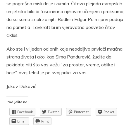
se pogrešno misli da je izumrla. Čitava plejada evropskih
umjetnika bila bi fascinirana njihovim učenjem i praksama,
da su samo znali za njih: Bodler i Edgar Po mi prvi padaju
na pamet a Lavkraft bi im vjerovatno posvetio čitav
ciklus.
Ako ste i vi jedan od onih koje neodoljivo privlači mračna
strana života i ako, kao Sima Pandurović, žudite da
pokidate niti što vas vežu “za prostor, vreme, oblike i
boje”, ovaj tekst je po svoj prilici za vas.
Jakov Daković
Podijelite na:
Facebook
Twitter
Pinterest
Pocket
Email
Print