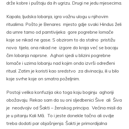
drže kobre i puštaju da ih ugrizu. Drugi ne jedu mjesecima.
Kapala, ljudska lobanja, igra važnu ulogu u njihovim
ritualima. Pošto je Benares mjesto gdje svaki Hindus želi
da umre tamo od pamtivijeka gore pogrebne lomače
koje se nikad ne gase. S obzirom to da stalno pristižu
nova tijela, ona nikad ne izgore do kraja već se bacaju
čim lobanja naprsne. Aghori sjedi u blizini pogrebne
lomače i uzima lobanju nad kojim onda izvrši određeni
ritual. Zatim je koristi kao sredstvo za divinaciju, ili u bilo
koje svrhe koje on smatra poželjnim.
Postoji velika konfuzija oko toga koju boginju aghoriji
obožavaju. Rekao sam da su oni sljedbenici Šive ali Šiva
je neodvojiv od Šakti – ženskog principa. Većina misli da
je u pitanju Kali Mā. To i jeste donekle tačno ali ovdje
treba dodati par objašnjenja. Šakti je primordijalna