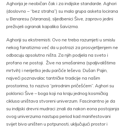
Aghorija je neobičan čak i za indijske standarde. Aghori
(doslovno – “bez straha”) su mala grupa asketa locirana
u Benaresu (Varanasi), sljedbenici Šive, zapravo jedini
preživjeli ogranak kapalika šaivizma.
Aghoriji su ekstremisti. Ovo ne treba razumjeti u smislu
nekog fanatizma već da u potrazi za prosvjetljenjem ne
odbacuju apsolutno ništa. Za njih podjela na sveto i
profano ne postoji. Žive na smašanima (spaljivalištima
mrtvih) i nerijetko jedu parčiće leševa. Dušan Pajin,
najveći poznavalac tantričke tradicije na našim
prostorima, to naziva “prirodnim pričešćem”. Aghori su
poklonici Šive – boga koji na kraju jednog kosmičkig
ciklusa uništava stvoreni univerzum. Fascinantno je da
su indijski drevni mudraci znali da nakon eona postojanja
ovog univerzuma nastupa period kad manifestovani
svijet biva uništen u potpunosti, uključujući prostor i