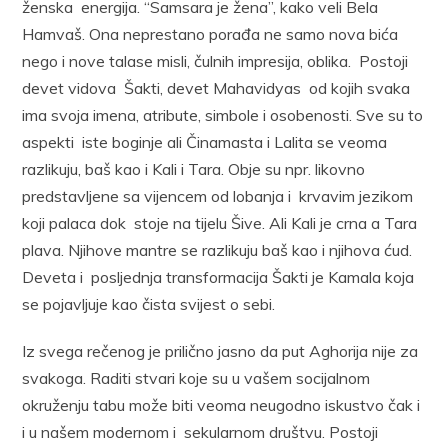
ženska energija. “Samsara je žena”, kako veli Bela
Hamvaš. Ona neprestano porađa ne samo nova bića
nego i nove talase misli, čulnih impresija, oblika. Postoji
devet vidova Šakti, devet Mahavidyas od kojih svaka
ima svoja imena, atribute, simbole i osobenosti. Sve su to
aspekti iste boginje ali Činamasta i Lalita se veoma
razlikuju, baš kao i Kali i Tara. Obje su npr. likovno
predstavljene sa vijencem od lobanja i krvavim jezikom
koji palaca dok stoje na tijelu Šive. Ali Kali je crna a Tara
plava. Njihove mantre se razlikuju baš kao i njihova ćud.
Deveta i posljednja transformacija Šakti je Kamala koja
se pojavljuje kao čista svijest o sebi.
Iz svega rečenog je prilično jasno da put Aghorija nije za
svakoga. Raditi stvari koje su u vašem socijalnom
okruženju tabu može biti veoma neugodno iskustvo čak i
i u našem modernom i sekularnom društvu. Postoji