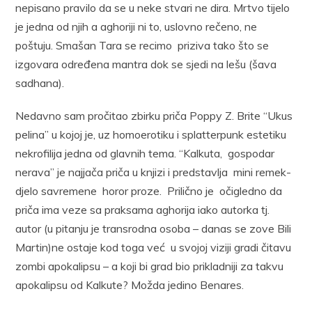
nepisano pravilo da se u neke stvari ne dira. Mrtvo tijelo
je jedna od njih a aghoriji ni to, uslovno rečeno, ne
poštuju. Smašan Tara se recimo priziva tako što se
izgovara određena mantra dok se sjedi na lešu (šava
sadhana).
Nedavno sam pročitao zbirku priča Poppy Z. Brite “Ukus
pelina” u kojoj je, uz homoerotiku i splatterpunk estetiku
nekrofilija jedna od glavnih tema. “Kalkuta, gospodar
nerava” je najjača priča u knjizi i predstavlja mini remek-
djelo savremene horor proze. Prilično je očigledno da
priča ima veze sa praksama aghorija iako autorka tj.
autor (u pitanju je transrodna osoba – danas se zove Bili
Martin)ne ostaje kod toga već u svojoj viziji gradi čitavu
zombi apokalipsu – a koji bi grad bio prikladniji za takvu
apokalipsu od Kalkute? Možda jedino Benares.