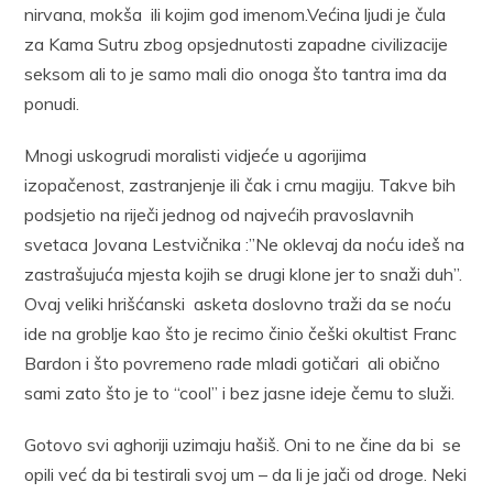
nirvana, mokša ili kojim god imenom.Većina ljudi je čula
za Kama Sutru zbog opsjednutosti zapadne civilizacije
seksom ali to je samo mali dio onoga što tantra ima da
ponudi.
Mnogi uskogrudi moralisti vidjeće u agorijima
izopačenost, zastranjenje ili čak i crnu magiju. Takve bih
podsjetio na riječi jednog od najvećih pravoslavnih
svetaca Jovana Lestvičnika :”Ne oklevaj da noću ideš na
zastrašujuća mjesta kojih se drugi klone jer to snaži duh”.
Ovaj veliki hrišćanski asketa doslovno traži da se noću
ide na groblje kao što je recimo činio češki okultist Franc
Bardon i što povremeno rade mladi gotičari ali obično
sami zato što je to “cool” i bez jasne ideje čemu to služi.
Gotovo svi aghoriji uzimaju hašiš. Oni to ne čine da bi se
opili već da bi testirali svoj um – da li je jači od droge. Neki