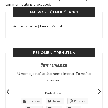
comment data is processed
.
NAJPOSJEĆENIJI ČLANCI
Bunar istorije [Tema: Kavafi]
FENOMEN TRENUTKA
ŽOZE SARAMAGO
epričava
U nama je nešto što nema imena. To nešto
ra.
smo mi…
Podijelite na:
Pinterest
Facebook
Twitter
Pinterest