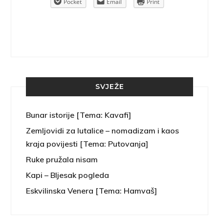
rint
Pocket
Email
Print
SVJEŽE
Bunar istorije [Tema: Kavafi]
Zemljovidi za lutalice – nomadizam i kaos
kraja povijesti [Tema: Putovanja]
Ruke pružala nisam
Kapi – Bljesak pogleda
Eskvilinska Venera [Tema: Hamvaš]