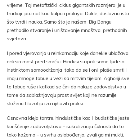
vrijeme. Taj metafizički ciklus gigantskih razmjera je u
tradiciji poznat kao kalpa i pralaya. Dakle, doslovno isto
što tvrdi i nauka. Samo što je našem Big Bangu
prethodilo stvaranje i uništavanje mnoštva prethodnih
svjetova.
I pored vjerovanja u reinkarnaciju koje donekle ublažava
anksioznost pred smrću i Hindusi su ipak samo ljudi sa
instinktom samoodržanja tako da se i oni plaše smrti i
imaju mnoge tabue u vezi sa mrtvim tijelom. Aghoriji sve
te tabue ruše i katkad se čini da nalaze zadovoljstvo u
tome da sablažnjavaju prost svijet koji ne razumije
složenu filozofiju iza njihovih praksi.
Osnovna ideja tantre, hinduističke kao i budističke jeste
korišćenje zadovoljstava – sakralizacija čulnosti da to
tako kažemo – u svrhu oslobođenja, zvali ga mi mukti,