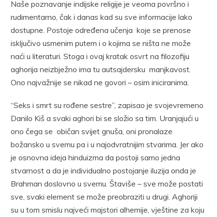
Naše poznavanje indijske religije je veoma površno i
rudimentarno, čak i danas kad su sve informacije lako
dostupne. Postoje određena učenja koje se prenose
isključivo usmenim putem i o kojima se ništa ne može
naći u literaturi. Stoga i ovaj kratak osvrt na filozofiju
aghorija neizbježno ima tu autsajdersku manjkavost.
Ono najvažnije se nikad ne govori – osim iniciranima.
“Seks i smrt su rođene sestre”, zapisao je svojevremeno
Danilo Kiš a svaki aghori bi se složio sa tim. Uranjajući u
ono čega se običan svijet gnuša, oni pronalaze
božansko u svemu pa i u najodvratnijim stvarima. Jer ako
je osnovna ideja hinduizma da postoji samo jedna
stvarnost a da je individualno postojanje iluzija onda je
Brahman doslovno u svemu. Štaviše – sve može postati
sve, svaki element se može preobraziti u drugi. Aghoriji
su u tom smislu najveći majstori alhemije, vještine za koju