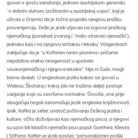
govori o gostu sanatorija, jednom austrijskom generalu,
“s dobrim sluhom, izoštrenim u austrijskoj vojsci”, koji je
uživao u činjenici da je točno pogodio njegovu prašku
provenijenciju. češki je jezik utjecao na izgovor praškog
njemačkog (ponekad zvanog i “malo-stranski njemački”),
jednako kao i na njegovu sintaksu i leksiku. Wagenbach
zaključuje da je “u Kafkinim ranim pismima i pričama
nepobitna stalna nesigurnost u upotrebi
visokonjemačkog i njegova leksika”. Nije ni čudo, mogli
bismo dodati. U engleskom jeziku kakav se govori u
Walesu, Škotskoj i Irskoj (da ne tražimo dalje) postoje
varijacije koje su savršeno normalne. Štoviše, one prije
obogaćuju negoli osiromašuju jezik engleske književnosti.
Ipak, Kafka je sebe, unatoč poštivanju češkog jezika i
kulture, očito doživljavao kao njemačkog pisca, a njegovi
su uzori bili klasični njemački pisci poput Goethea, Kleista
i Stiftera. Kafkin je jezik postao “personalizirani praški