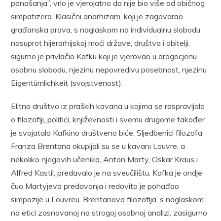
ponašanja”, vrlo je vjerojatno da nije bio više od običnog
simpatizera. Klasični anarhizam, koji je zagovarao
građanska prava, s naglaskom na individualnu slobodu
nasuprot hijerarhijskoj moći države, društva i obitelji,
sigurno je privlačio Kafku koji je vjerovao u dragocjenu
osobnu slobodu, njezinu nepovredivu posebnost, njezinu
Eigentümlichkeit (svojstvenost).
Elitno društvo iz praških kavana u kojima se raspravljalo
o filozofiji, politici, književnosti i svemu drugome također
je svojatalo Kafkino društveno biće. Sljedbenici filozofa
Franza Brentana okupljali su se u kavani Louvre, a
nekoliko njegovih učenika, Anton Marty, Oskar Kraus i
Alfred Kastil, predavalo je na sveučilištu. Kafka je ondje
čuo Martyjeva predavanja i redovito je pohađao
simpozije u Louvreu. Brentanova filozofija, s naglaskom
na etici zasnovanoj na strogoj osobnoj analizi, zasigurno