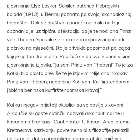
pjesnikinja Else Lasker-Schiiler, autorica Hebrejskih
balada (1913), u Berlinu poznata po svojoj skandaloznoj
boemštini. Dok se društvo u ponoć razilazilo na trgu,
obznanila je, uz tipičnu afektaciju, da je te noći ona Prinz
von Theben. Spustila se na koljena improvizirajući odu
pločniku na mjesečini, što je privuklo pozornost policajca
koji je upitao tko je ona. Podižući se do svoje pune visine,
pjesnikinja je izjavila: “Ja sam Prinz von Theben!” To je za
Kafku bilo doista previše te je izjavio: “Nije ona nikakav
Prinz von Theben, nego eine Kuh vom Kurfiirstendamm
[obična berlinska kurfirštendamska krava].”
Kafka i njegovi prijatelji okupljali su se poslije u kavani
Arco (čije su goste satirički nazivali arkonautima) te u
kavanama Français i Continental. U kavani Arco, prema
Kreitnerovu kazivanju, povremeno bi s filozofije prelazili
na listanje “dobro opskrbljene pornografske knjižnice”