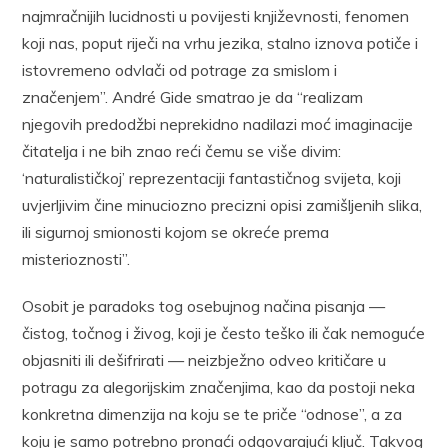
najmračnijih lucidnosti u povijesti književnosti, fenomen
koji nas, poput riječi na vrhu jezika, stalno iznova potiče i
istovremeno odvlači od potrage za smislom i
značenjem”. André Gide smatrao je da “realizam
njegovih predodžbi neprekidno nadilazi moć imaginacije
čitatelja i ne bih znao reći čemu se više divim:
‘naturalističkoj’ reprezentaciji fantastičnog svijeta, koji
uvjerljivim čine minuciozno precizni opisi zamišljenih slika,
ili sigurnoj smionosti kojom se okreće prema
misterioznosti”.
Osobit je paradoks tog osebujnog načina pisanja —
čistog, točnog i živog, koji je često teško ili čak nemoguće
objasniti ili dešifrirati — neizbježno odveo kritičare u
potragu za alegorijskim značenjima, kao da postoji neka
konkretna dimenzija na koju se te priče “odnose”, a za
koju je samo potrebno pronaći odgovarajući ključ. Takvog