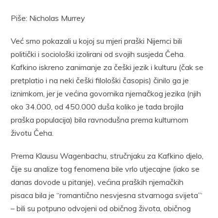
Piše: Nicholas Murrey
Već smo pokazali u kojoj su mjeri praški Nijemci bili
politički i sociološki izolirani od svojih susjeda Čeha.
Kafkino iskreno zanimanje za češki jezik i kulturu (čak se
pretplatio i na neki češki filološki časopis) činilo ga je
iznimkom, jer je većina govornika njemačkog jezika (njih
oko 34.000, od 450.000 duša koliko je tada brojila
praška populacija) bila ravnodušna prema kulturnom
životu Čeha.
Prema Klausu Wagenbachu, stručnjaku za Kafkino djelo,
čije su analize tog fenomena bile vrlo utjecajne (iako se
danas dovode u pitanje), većina praških njemačkih
pisaca bila je “romantično nesvjesna stvarnoga svijeta”‘
– bili su potpuno odvojeni od običnog života, običnog