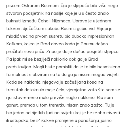
piscem Oskarom Baumom, čija je sljepoća bila više nego
stvaran podsjetnik na nasilje koje je u u često znalo
buknuti između Čeha i Nijemaca. Upravo je u jednom
takvom dječačkom sukobu Baum izgubio vid. Slijepi je
mladić već na prvom susretu bio duboko impresioniran
Kafkom, kojeg je Brod doveo kada je Baumu došao
pročitati novu priču: Znao je da je došao posjetiti slijepca.
Pa ipak mi se bezjiječi naklonio dok ga je Brod
predstavljao. Mogli biste pomisliti da je to bila besmislena
formalnost s obzirom na to da ga ja nisam mogao vidjeti.
Kada se naklonio, njegova je začešljana kosa na
trenutak dotaknula moje čelo, vjerojatno zato što sam se
i ja istovremeno malo previše naglo naklonio. Bio sam
ganut, premda u tom trenutku nisam znao zašto. Tu je
bio jedan od rijetkih ljudi na svijetu koji je bez^obazrivosti
ili ustupaka, bez^ikakve promjene u ponašanju, jasno