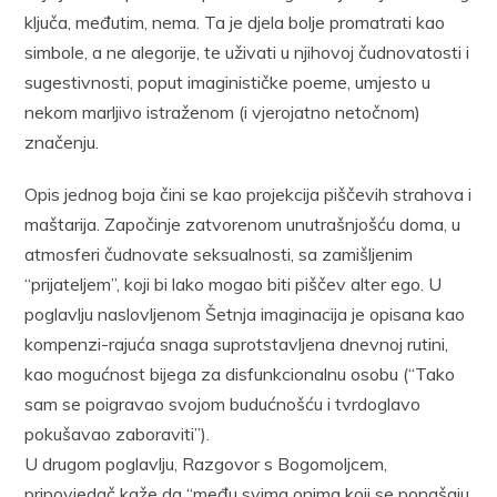
ključa, međutim, nema. Ta je djela bolje promatrati kao
simbole, a ne alegorije, te uživati u njihovoj čudnovatosti i
sugestivnosti, poput imaginističke poeme, umjesto u
nekom marljivo istraženom (i vjerojatno netočnom)
značenju.
Opis jednog boja čini se kao projekcija piščevih strahova i
maštarija. Započinje zatvorenom unutrašnjošću doma, u
atmosferi čudnovate seksualnosti, sa zamišljenim
“prijateljem”, koji bi lako mogao biti piščev alter ego. U
poglavlju naslovljenom Šetnja imaginacija je opisana kao
kompenzi-rajuća snaga suprotstavljena dnevnoj rutini,
kao mogućnost bijega za disfunkcionalnu osobu (“Tako
sam se poigravao svojom budućnošću i tvrdoglavo
pokušavao zaboraviti”).
U drugom poglavlju, Razgovor s Bogomoljcem,
pripovjedač kaže da “među svima onima koji se ponašaju