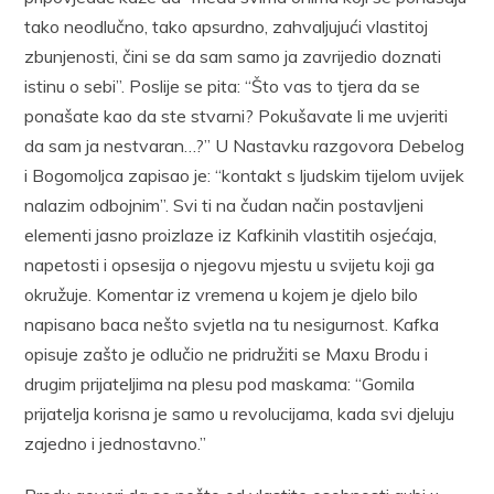
tako neodlučno, tako apsurdno, zahvaljujući vlastitoj
zbunjenosti, čini se da sam samo ja zavrijedio doznati
istinu o sebi”. Poslije se pita: “Što vas to tjera da se
ponašate kao da ste stvarni? Pokušavate li me uvjeriti
da sam ja nestvaran…?” U Nastavku razgovora Debelog
i Bogomoljca zapisao je: “kontakt s ljudskim tijelom uvijek
nalazim odbojnim”. Svi ti na čudan način postavljeni
elementi jasno proizlaze iz Kafkinih vlastitih osjećaja,
napetosti i opsesija o njegovu mjestu u svijetu koji ga
okružuje. Komentar iz vremena u kojem je djelo bilo
napisano baca nešto svjetla na tu nesigurnost. Kafka
opisuje zašto je odlučio ne pridružiti se Maxu Brodu i
drugim prijateljima na plesu pod maskama: “Gomila
prijatelja korisna je samo u revolucijama, kada svi djeluju
zajedno i jednostavno.”