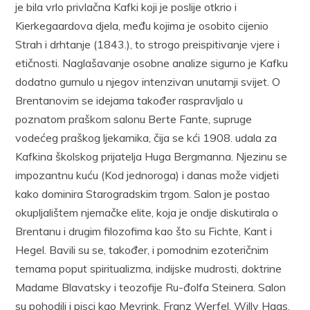
je bila vrlo privlačna Kafki koji je poslije otkrio i
Kierkegaardova djela, među kojima je osobito cijenio
Strah i drhtanje (1843.), to strogo preispitivanje vjere i
etičnosti. Naglašavanje osobne analize sigurno je Kafku
dodatno gurnulo u njegov intenzivan unutarnji svijet. O
Brentanovim se idejama također raspravljalo u
poznatom praškom salonu Berte Fante, supruge
vodećeg praškog ljekarnika, čija se kći 1908. udala za
Kafkina školskog prijatelja Huga Bergmanna. Njezinu se
impozantnu kuću (Kod jednoroga) i danas može vidjeti
kako dominira Starogradskim trgom. Salon je postao
okupljalištem njemačke elite, koja je ondje diskutirala o
Brentanu i drugim filozofima kao što su Fichte, Kant i
Hegel. Bavili su se, također, i pomodnim ezoteričnim
temama poput spiritualizma, indijske mudrosti, doktrine
Madame Blavatsky i teozofije Ru-đolfa Steinera. Salon
su pohodili i pisci kao Meyrink, Franz Werfel, Willy Haas,