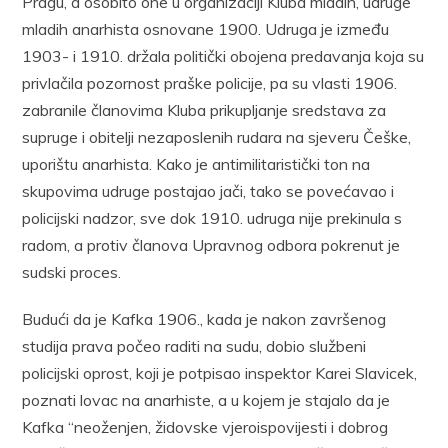
Pragu, a osobito one u organizaciji Kluba mladih, udruge
mladih anarhista osnovane 1900. Udruga je između
1903- i 1910. držala politički obojena predavanja koja su
privlačila pozornost praške policije, pa su vlasti 1906.
zabranile članovima Kluba prikupljanje sredstava za
supruge i obitelji nezaposlenih rudara na sjeveru Češke,
uporištu anarhista. Kako je antimilitaristički ton na
skupovima udruge postajao jači, tako se povećavao i
policijski nadzor, sve dok 1910. udruga nije prekinula s
radom, a protiv članova Upravnog odbora pokrenut je
sudski proces.
Budući da je Kafka 1906., kada je nakon završenog
studija prava počeo raditi na sudu, dobio službeni
policijski oprost, koji je potpisao inspektor Karei Slavicek,
poznati lovac na anarhiste, a u kojem je stajalo da je
Kafka “neoženjen, židovske vjeroispovijesti i dobrog