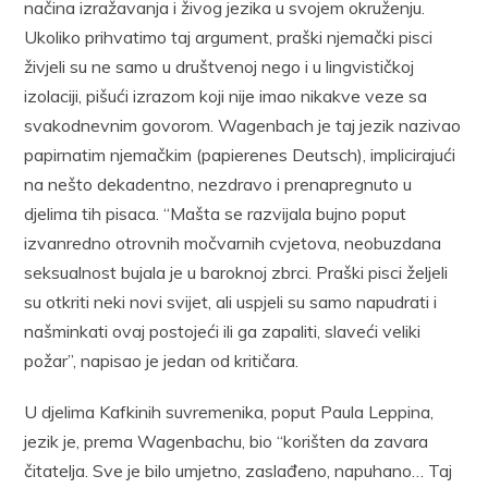
načina izražavanja i živog jezika u svojem okruženju.
Ukoliko prihvatimo taj argument, praški njemački pisci
živjeli su ne samo u društvenoj nego i u lingvističkoj
izolaciji, pišući izrazom koji nije imao nikakve veze sa
svakodnevnim govorom. Wagenbach je taj jezik nazivao
papirnatim njemačkim (papierenes Deutsch), implicirajući
na nešto dekadentno, nezdravo i prenapregnuto u
djelima tih pisaca. “Mašta se razvijala bujno poput
izvanredno otrovnih močvarnih cvjetova, neobuzdana
seksualnost bujala je u baroknoj zbrci. Praški pisci željeli
su otkriti neki novi svijet, ali uspjeli su samo napudrati i
našminkati ovaj postojeći ili ga zapaliti, slaveći veliki
požar”, napisao je jedan od kritičara.
U djelima Kafkinih suvremenika, poput Paula Leppina,
jezik je, prema Wagenbachu, bio “korišten da zavara
čitatelja. Sve je bilo umjetno, zaslađeno, napuhano… Taj