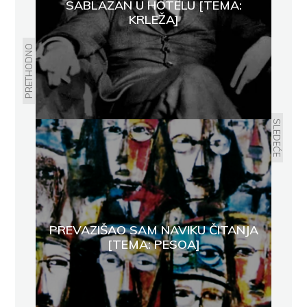
SABLAZAN U HOTELU [TEMA:
KRLEŽA]
PRETHODNO
SLEDEĆE
PREVAZIŠAO SAM NAVIKU ČITANJA
[TEMA: PESOA]