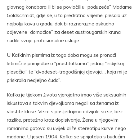
glavnog konobara ili bi se povlačili u “poduzeće” Madame
Goldschmidt, gdje se, u to predratno vrijeme, plesalo uz
najbolju kavu u gradu, dok bi raznorazne oskudno
odjevene “domaćice” za deset austrougarskih kruna
nudile svoje profesionalne usluge.
U Kafkinim pismima iz toga doba mogu se pronaći
letimične primjedbe o “prostitutkama”, jednoj “indijskoj
plesačici” te “dvadeset-trogodišnjoj djevojci… koja mi je
priskrbila nedjeljno čudo”.
Kafka je tijekom života vjerojatno imao više seksualnih
iskustava s takvim djevojkama negoli sa ženama iz
vlastite klase. Veze s posljednjima odvijale su se, bez
razlike, pretežno kroz dopisivanje. Žene u njegovim
romanima gotovo su uvijek bliže stereotipu kurve nego
madone. U jesen 1904. Kafka se sprijateljio s budućim