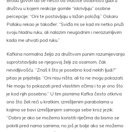
Brodu govori da se nešto od vlastite osobnosti gubi u
društvu u kojem reakcije gomile “iskrivljuju” osobne
percepcije: “Oni te postavljaju u lažan položaj.” Oskaru
Pollaku rekao je također: “Sviđa mi se kad mi netko pruži
svoju hladnu ruku, ali nalazim neugodnim i nerazumljivim
kada me uhvati pod ruku.”
Kafkina normalna želja za društvom punim razumijevanja
suprotstavljala se njegovoj želji za osamom, čak
nevidljivošću. “Znaš li što je posebno kod nekih ljudi?”
pitao je prijatelja. “Oni nisu ništa, ali to ne mogu pokazati.
Ne mogu to pokazati pred vlastitim očima i to je ono što
je kod njih posebno.” U tim pismima Kafka često otkriva
ono što želi reći u kratkim, izmišljenim parabolama u
kojima se bavi izmišljanjem samoga sebe kroz jezik:
“Dobro je ako se možemo koristiti riječima da bismo se
pokrili pred nama samima, no još je bolje ako se možemo