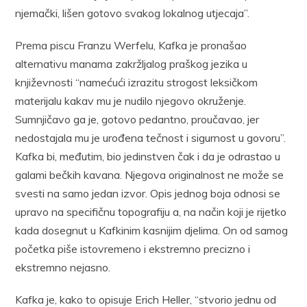
njemački, lišen gotovo svakog lokalnog utjecaja”.
Prema piscu Franzu Werfelu, Kafka je pronašao
alternativu manama zakržljalog praškog jezika u
književnosti “namećući izrazitu strogost leksičkom
materijalu kakav mu je nudilo njegovo okruženje.
Sumnjičavo ga je, gotovo pedantno, proučavao, jer
nedostajala mu je urođena tečnost i sigurnost u govoru”.
Kafka bi, međutim, bio jedinstven čak i da je odrastao u
galami bečkih kavana. Njegova originalnost ne može se
svesti na samo jedan izvor. Opis jednog boja odnosi se
upravo na specifičnu topografiju a, na način koji je rijetko
kada dosegnut u Kafkinim kasnijim djelima. On od samog
početka piše istovremeno i ekstremno precizno i
ekstremno nejasno.
Kafka je, kako to opisuje Erich Heller, “stvorio jednu od