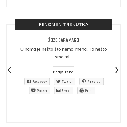
FENOMEN TRENUTKA
ŽOZE SARAMAGO
epričava
U nama je nešto što nema imena. To nešto
ra.
smo mi…
Podijelite na:
Pinterest
Facebook
Twitter
Pinterest
rint
Pocket
Email
Print