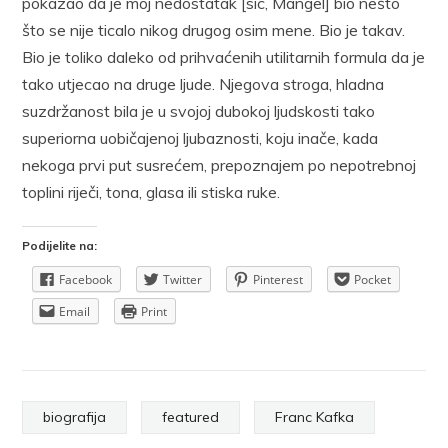
pokazao da je moj nedostatak [sic, Mangel] bio nešto
što se nije ticalo nikog drugog osim mene. Bio je takav.
Bio je toliko daleko od prihvaćenih utilitarnih formula da je
tako utjecao na druge ljude. Njegova stroga, hladna
suzdržanost bila je u svojoj dubokoj ljudskosti tako
superiorna uobičajenoj ljubaznosti, koju inače, kada
nekoga prvi put susrećem, prepoznajem po nepotrebnoj
toplini riječi, tona, glasa ili stiska ruke.
Podijelite na:
Facebook
Twitter
Pinterest
Pocket
Email
Print
biografija
featured
Franc Kafka