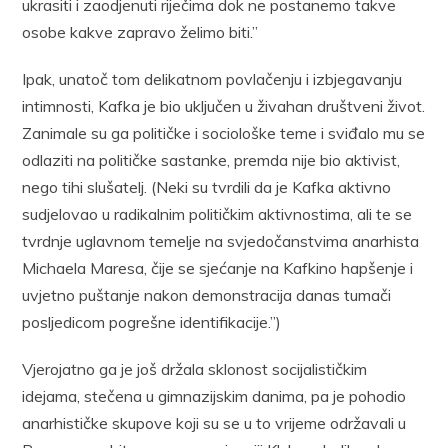
ukrasiti i zaodjenuti riječima dok ne postanemo takve
osobe kakve zapravo želimo biti.”
Ipak, unatoč tom delikatnom povlačenju i izbjegavanju
intimnosti, Kafka je bio uključen u živahan društveni život.
Zanimale su ga političke i sociološke teme i sviđalo mu se
odlaziti na političke sastanke, premda nije bio aktivist,
nego tihi slušatelj. (Neki su tvrdili da je Kafka aktivno
sudjelovao u radikalnim političkim aktivnostima, ali te se
tvrdnje uglavnom temelje na svjedočanstvima anarhista
Michaela Maresa, čije se sjećanje na Kafkino hapšenje i
uvjetno puštanje nakon demonstracija danas tumači
posljedicom pogrešne identifikacije.”)
Vjerojatno ga je još držala sklonost socijalističkim
idejama, stečena u gimnazijskim danima, pa je pohodio
anarhističke skupove koji su se u to vrijeme održavali u