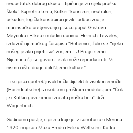
nedostatak dobrog ukusa… tipičan je za cijelu prašku
školu.” Suprotno tomu, Kafkin “koncizan, neutralan,
oskudan, logički konstruiran jezik” odbacivao je
maniristička pretjerivanja pisaca poput Gustava
Meyrinka i Rilkea u mladim danima. Heinrich Teweles,
izdavač njemačkog časopisa “Bohemia”, žalio se: “rijeka
našeg jezika prijeti isušivanjem… U Pragu nema
Nijemaca čiji se govorni jezik može reproducirati. Mi
nismo ništa drugo doli Nijemci kulture.”
Ti su pisci upotrebljavali bečki dijalekt ili visokonjemački
(Hochdeutsche) s osobitom praškom modulacijom. “Čak
je i Kafkin govor imao izrazitu prašku boju”, drži
Wagenbach.
Godinama poslije, u pismu koje je iz sanatorija u Meranu
1920. napisao Maxu Brodu i Felixu Weltschu, Kafka