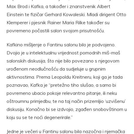
Max Brod i Kafka, a također i znanstvenik Albert
Einstein te fizičar Gerhard Kowaleski. Mladi dirigent Otto
Klemperer i pjesnik Rainer Maria Rilke također su
povremeno počastili salon svojom prisutnošću.
Kafkino mišljenje o Fantinu salonu bilo je podvojeno.
Dvojio je u intelektualnu vrijednost pomodnih miš-maš
salonskih diskusija, što nije bilo povezano s njegovom
urođenom neodlučnošću da sudjeluje u grupnim
aktivnostima. Prema Leopoldu Kreitneru, koji ga je tada
poznavao, Kafka je “pretežno tiho slušao, a samo bi
povremeno ubacio pokoje relevantno pitanje, ili neku
oštroumnu primjedbu, te na taj način prizemljio ‘uzvišenu’
diskusiju. Konačno bi se izdvojio, zgađen snobovštinom u
koju su se te noći degenerirale.”
Jedne je večeri u Fantinu salonu bila nazočna i njemačka