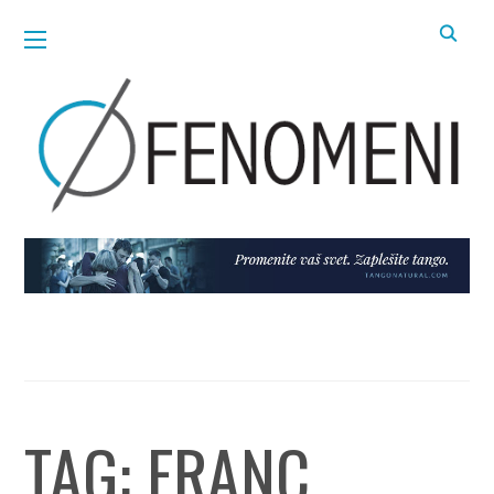
TAG:
FRANC