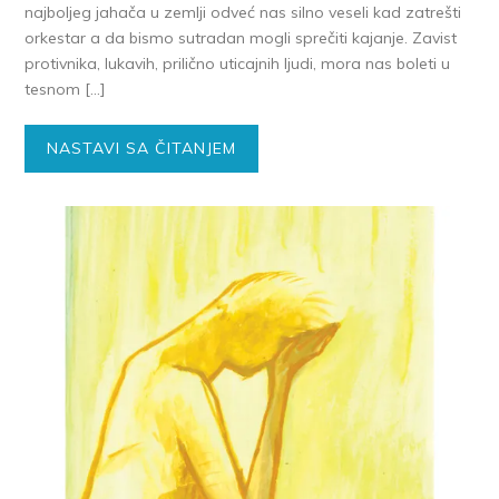
najboljeg jahača u zemlji odveć nas silno veseli kad zatrešti
orkestar a da bismo sutradan mogli sprečiti kajanje. Zavist
protivnika, lukavih, prilično uticajnih ljudi, mora nas boleti u
tesnom […]
NASTAVI SA ČITANJEM