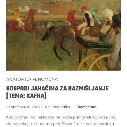
ANATOMIJA FENOMENA
GOSPODI JAHAČIMA ZA RAZMIŠLJANJE
[TEMA: KAFKA]
September 28, 2024
od Franc Kafka
0 komentara
Kad promislimo, ništa nas ne može primamiti da poželimo
da na nekoj trci budemo prvi. Slava što će nas priznati za