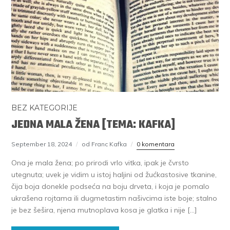
BEZ KATEGORIJE
JEDNA MALA ŽENA [TEMA: KAFKA]
September 18, 2024
od Franc Kafka
0 komentara
Ona je mala žena; po prirodi vrlo vitka, ipak je čvrsto
utegnuta; uvek je vidim u istoj haljini od žućkastosive tkanine,
čija boja donekle podseća na boju drveta, i koja je pomalo
ukrašena rojtama ili dugmetastim našivcima iste boje; stalno
je bez šešira, njena mutnoplava kosa je glatka i nije […]