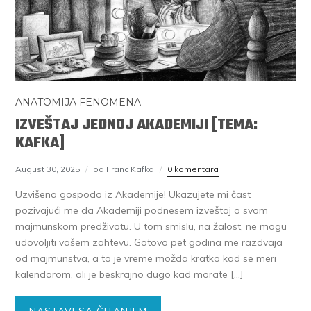
ANATOMIJA FENOMENA
IZVEŠTAJ JEDNOJ AKADEMIJI [TEMA:
KAFKA]
August 30, 2025
od Franc Kafka
0 komentara
Uzvišena gospodo iz Akademije! Ukazujete mi čast
pozivajući me da Akademiji podnesem izveštaj o svom
majmunskom predživotu. U tom smislu, na žalost, ne mogu
udovoljiti vašem zahtevu. Gotovo pet godina me razdvaja
od majmunstva, a to je vreme možda kratko kad se meri
kalendarom, ali je beskrajno dugo kad morate […]