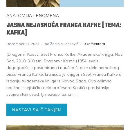
ANATOMIJA FENOMENA
JASNA NEJASNOĆA FRANCA KAFKE [TEMA:
KAFKA]
December 21, 2024
od Žarko Milenković
0 komentara
(Dragomir Kostić, Svet Franca Kafke, Akademska knjiga, Novi
Sad, 2018, 310 str.) Dragomir Kostić (1954) svoje
dugogodišnje pasionirano i naučno čitanje dela nemačkog
pisca Franca Kafke, krunisao je knjigom Svet Franca Kafke u
izdanju Akademske knjige iz Novog Sada. Ovo obimno
naučno-esejističko delo profesora Kostića predstavlja
svojevrstan uvod, tj. nezaobilaznu […]
NASTAVI SA ČITANJEM