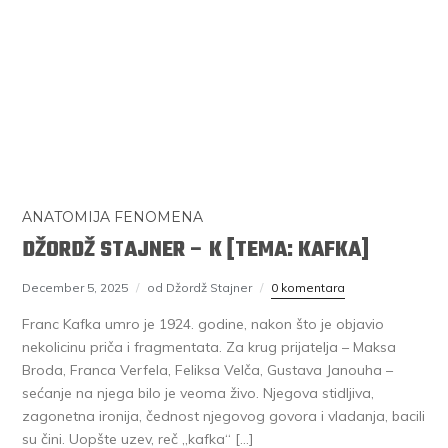
ANATOMIJA FENOMENA
DŽORDŽ STAJNER – K [TEMA: KAFKA]
December 5, 2025
od Džordž Stajner
0 komentara
Franc Kafka umro je 1924. godine, nakon što je objavio
nekolicinu priča i fragmentata. Za krug prijatelja – Maksa
Broda, Franca Verfela, Feliksa Velča, Gustava Janouha –
sećanje na njega bilo je veoma živo. Njegova stidljiva,
zagonetna ironija, čednost njegovog govora i vladanja, bacili
su čini. Uopšte uzev, reč „kafka“ […]