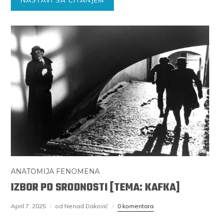
NASTAVI SA ČITANJEM
ANATOMIJA FENOMENA
IZBOR PO SRODNOSTI [TEMA: KAFKA]
April 7, 2025
od Nenad Daković
0 komentara