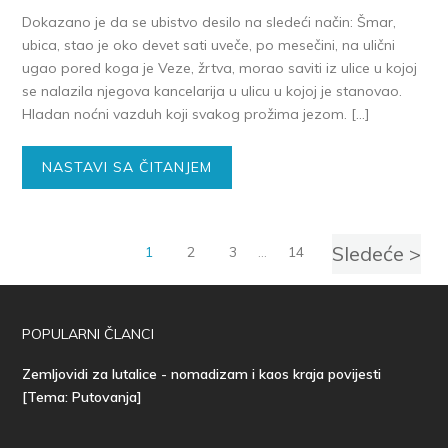
Dokazano je da se ubistvo desilo na sledeći način: Šmar,
ubica, stao je oko devet sati uveče, po mesečini, na ulični
ugao pored koga je Veze, žrtva, morao saviti iz ulice u kojoj
se nalazila njegova kancelarija u ulicu u kojoj je stanovao.
Hladan noćni vazduh koji svakog prožima jezom. […]
NASTAVI SA ČITANJEM
Sledeće >
1
2
3
…
14
POPULARNI ČLANCI
Zemljovidi za lutalice - nomadizam i kaos kraja povijesti
[Tema: Putovanja]