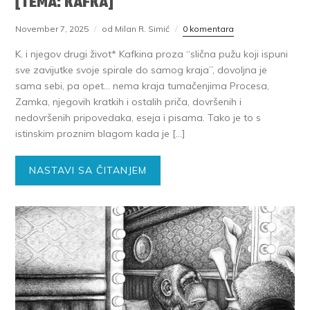
[TEMA: KAFKA]
November 7, 2025
od Milan R. Simić
0 komentara
K. i njegov drugi život* Kafkina proza “slična pužu koji ispuni
sve zavijutke svoje spirale do samog kraja”, dovoljna je
sama sebi, pa opet… nema kraja tumačenjima Procesa,
Zamka, njegovih kratkih i ostalih priča, dovršenih i
nedovršenih pripovedaka, eseja i pisama. Tako je to s
istinskim proznim blagom kada je […]
NASTAVI SA ČITANJEM