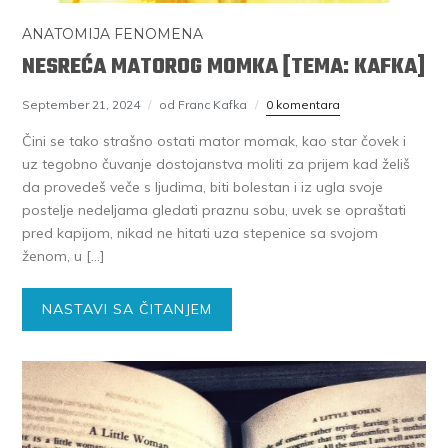
ANATOMIJA FENOMENA
NESREĆA MATOROG MOMKA [TEMA: KAFKA]
September 21, 2024
od Franc Kafka
0 komentara
Čini se tako strašno ostati mator momak, kao star čovek i
uz tegobno čuvanje dostojanstva moliti za prijem kad želiš
da provedeš veče s ljudima, biti bolestan i iz ugla svoje
postelje nedeljama gledati praznu sobu, uvek se opraštati
pred kapijom, nikad ne hitati uza stepenice sa svojom
ženom, u […]
NASTAVI SA ČITANJEM