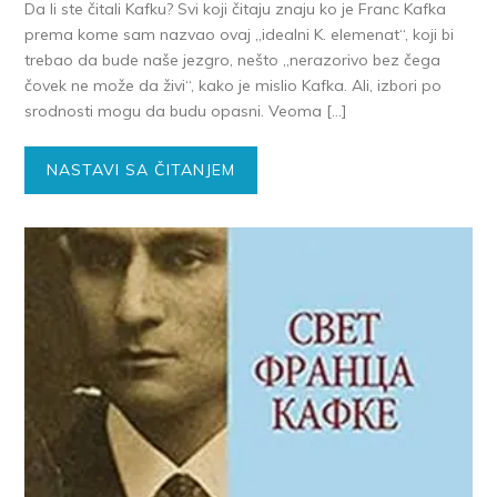
Da li ste čitali Kafku? Svi koji čitaju znaju ko je Franc Kafka
prema kome sam nazvao ovaj „idealni K. elemenat“, koji bi
trebao da bude naše jezgro, nešto „nerazorivo bez čega
čovek ne može da živi“, kako je mislio Kafka. Ali, izbori po
srodnosti mogu da budu opasni. Veoma […]
NASTAVI SA ČITANJEM