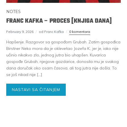
NOTES
FRANC KAFKA – PROCES [KNJIGA DANA]
February 9, 2026
od Franc Kafka
0 komentara
Hapšenje. Razgovor sa gospođom Grubah. Zatim gospođica
Birstner Neko mora da je oklevetao Jozefa K., jer je, iako nije
učinio nikakvo zlo, jednog jutra bio uhapšen. Kuvarica
gospođe Grubah, njegove gazdarice, donosila mu je svakog
dana doručak oko osam časova, ali tog jutra nije došla. To
se još nikad nije […]
NASTAVI SA ČITANJEM