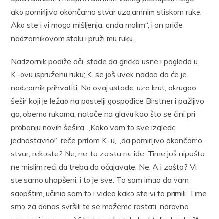
ako pomirljivo okončamo stvar uzajamnim stiskom ruke.
Ako ste i vi moga mišljenja, onda molim“, i on priđe
nadzornikovom stolu i pruži mu ruku.
Nadzornik podiže oči, stade da gricka usne i pogleda u
K.-ovu ispruženu ruku; K. se još uvek nadao da će je
nadzornik prihvatiti. No ovaj ustade, uze krut, okrugao
šešir koji je ležao na postelji gospođice Birstner i pažljivo
ga, obema rukama, natače na glavu kao što se čini pri
probanju novih šešira. „Kako vam to sve izgleda
jednostavno!“ reče pritom K.-u, „da pomirljivo okončamo
stvar, rekoste? Ne, ne, to zaista ne ide. Time još nipošto
ne mislim reći da treba da očajavate. Ne. A i zašto? Vi
ste samo uhapšeni, i to je sve. To sam imao da vam
saopštim, učinio sam to i video kako ste vi to primili. Time
smo za danas svršili te se možemo rastati, naravno