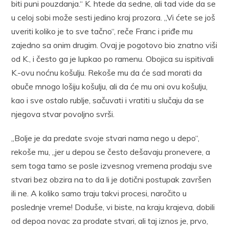
biti puni pouzdanja.“ K. htede da sedne, ali tad vide da se
u celoj sobi može sesti jedino kraj prozora. „Vi ćete se još
uveriti koliko je to sve tačno“, reče Franc i priđe mu
zajedno sa onim drugim. Ovaj je pogotovo bio znatno viši
od K., i često ga je lupkao po ramenu. Obojica su ispitivali
K.-ovu noćnu košulju. Rekoše mu da će sad morati da
obuče mnogo lošiju košulju, ali da će mu oni ovu košulju,
kao i sve ostalo rublje, sačuvati i vratiti u slučaju da se
njegova stvar povoljno svrši.
„Bolje je da predate svoje stvari nama nego u depo“,
rekoše mu, „jer u depou se često dešavaju pronevere, a
sem toga tamo se posle izvesnog vremena prodaju sve
stvari bez obzira na to da li je dotični postupak završen
ili ne. A koliko samo traju takvi procesi, naročito u
poslednje vreme! Doduše, vi biste, na kraju krajeva, dobili
od depoa novac za prodate stvari, ali taj iznos je, prvo,