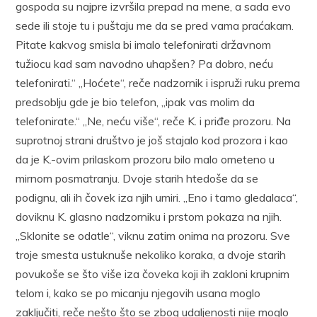
gospoda su najpre izvršila prepad na mene, a sada evo
sede ili stoje tu i puštaju me da se pred vama praćakam.
Pitate kakvog smisla bi imalo telefonirati državnom
tužiocu kad sam navodno uhapšen? Pa dobro, neću
telefonirati.“ „Hoćete“, reče nadzornik i ispruži ruku prema
predsoblju gde je bio telefon, „ipak vas molim da
telefonirate.“ „Ne, neću više“, reče K. i priđe prozoru. Na
suprotnoj strani društvo je još stajalo kod prozora i kao
da je K.-ovim prilaskom prozoru bilo malo ometeno u
mirnom posmatranju. Dvoje starih htedoše da se
podignu, ali ih čovek iza njih umiri. „Eno i tamo gledalaca“,
doviknu K. glasno nadzorniku i prstom pokaza na njih.
„Sklonite se odatle“, viknu zatim onima na prozoru. Sve
troje smesta ustuknuše nekoliko koraka, a dvoje starih
povukoše se što više iza čoveka koji ih zakloni krupnim
telom i, kako se po micanju njegovih usana moglo
zaključiti, reče nešto što se zbog udaljenosti nije moglo