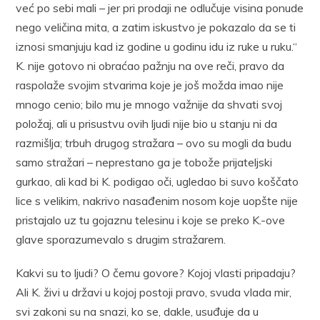
već po sebi mali – jer pri prodaji ne odlučuje visina ponude
nego veličina mita, a zatim iskustvo je pokazalo da se ti
iznosi smanjuju kad iz godine u godinu idu iz ruke u ruku.“
K. nije gotovo ni obraćao pažnju na ove reči, pravo da
raspolaže svojim stvarima koje je još možda imao nije
mnogo cenio; bilo mu je mnogo važnije da shvati svoj
položaj, ali u prisustvu ovih ljudi nije bio u stanju ni da
razmišlja; trbuh drugog stražara – ovo su mogli da budu
samo stražari – neprestano ga je tobože prijateljski
gurkao, ali kad bi K. podigao oči, ugledao bi suvo koščato
lice s velikim, nakrivo nasađenim nosom koje uopšte nije
pristajalo uz tu gojaznu telesinu i koje se preko K.-ove
glave sporazumevalo s drugim stražarem.
Kakvi su to ljudi? O čemu govore? Kojoj vlasti pripadaju?
Ali K. živi u državi u kojoj postoji pravo, svuda vlada mir,
svi zakoni su na snazi, ko se, dakle, usuđuje da u