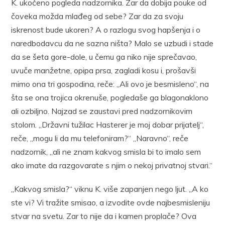
K. ukočeno pogleda nadzornika. Zar da dobija pouke od
čoveka možda mlađeg od sebe? Zar da za svoju
iskrenost bude ukoren? A o razlogu svog hapšenja i o
naredbodavcu da ne sazna ništa? Malo se uzbudi i stade
da se šeta gore-dole, u čemu ga niko nije sprečavao,
uvuče manžetne, opipa prsa, zagladi kosu i, prošavši
mimo ona tri gospodina, reče: „Ali ovo je besmisleno“, na
šta se ona trojica okrenuše, pogledaše ga blagonaklono
ali ozbiljno. Najzad se zaustavi pred nadzornikovim
stolom. „Državni tužilac Hasterer je moj dobar prijatelj“,
reče, „mogu li da mu telefoniram?“ „Naravno“, reče
nadzornik, „ali ne znam kakvog smisla bi to imalo sem
ako imate da razgovarate s njim o nekoj privatnoj stvari.“
„Kakvog smisla?“ viknu K. više zapanjen nego ljut. „A ko
ste vi? Vi tražite smisao, a izvodite ovde najbesmisleniju
stvar na svetu. Zar to nije da i kamen proplače? Ova