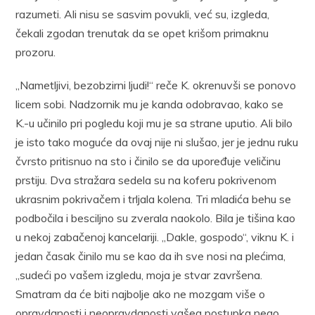
razumeti. Ali nisu se sasvim povukli, već su, izgleda,
čekali zgodan trenutak da se opet krišom primaknu
prozoru.
„Nametljivi, bezobzirni ljudi!“ reče K. okrenuvši se ponovo
licem sobi. Nadzornik mu je kanda odobravao, kako se
K.-u učinilo pri pogledu koji mu je sa strane uputio. Ali bilo
je isto tako moguće da ovaj nije ni slušao, jer je jednu ruku
čvrsto pritisnuo na sto i činilo se da upoređuje veličinu
prstiju. Dva stražara sedela su na koferu pokrivenom
ukrasnim pokrivačem i trljala kolena. Tri mladića behu se
podbočila i besciljno su zverala naokolo. Bila je tišina kao
u nekoj zabačenoj kancelariji. „Dakle, gospodo“, viknu K. i
jedan časak činilo mu se kao da ih sve nosi na plećima,
„sudeći po vašem izgledu, moja je stvar završena.
Smatram da će biti najbolje ako ne mozgam više o
opravdanosti i neopravdanosti vašeg postupka nego