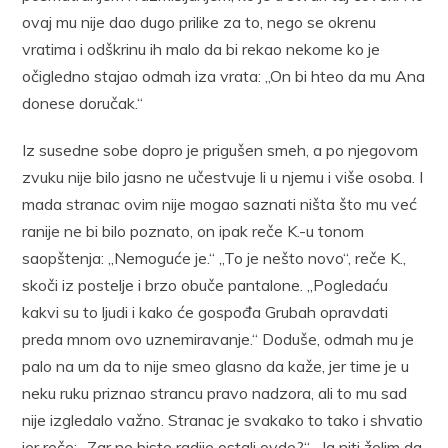
ovaj mu nije dao dugo prilike za to, nego se okrenu
vratima i odškrinu ih malo da bi rekao nekome ko je
očigledno stajao odmah iza vrata: „On bi hteo da mu Ana
donese doručak.“
Iz susedne sobe dopro je prigušen smeh, a po njegovom
zvuku nije bilo jasno ne učestvuje li u njemu i više osoba. I
mada stranac ovim nije mogao saznati ništa što mu već
ranije ne bi bilo poznato, on ipak reče K.-u tonom
saopštenja: „Nemoguće je.“ „To je nešto novo“, reče K.,
skoči iz postelje i brzo obuče pantalone. „Pogledaću
kakvi su to ljudi i kako će gospođa Grubah opravdati
preda mnom ovo uznemiravanje.“ Doduše, odmah mu je
palo na um da to nije smeo glasno da kaže, jer time je u
neku ruku priznao strancu pravo nadzora, ali to mu sad
nije izgledalo važno. Stranac je svakako to tako i shvatio
jer reče: „Zar ne biste radije ostali ovde?“ „Ja niti želim da