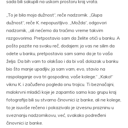
sada bili sakupili na uskom prostoru kraj vrata.
„To je bila moja dužnost“, reče nadzornik. „Glupa
dužnost“, reče K. nepopustljivo. „Možda“, odgovori
nadzornik, „ali nećemo da traćimo vreme takvim
razgovorima. Pretpostavio sam da želite otići u banku. A
pošto pazite na svaku reč, dodajem: ja vas ne silim da
odete u banku, pretpostavio sam samo da je to vaša
želja. Da bih vam to olakšao i da bi vaš dolazak u banku
bio što manje upadljiv, ja sam vam, evo, stavio na
raspolaganje ova tri gospodina, vaše kolege.“ „Kako!“
viknu K. i začuđeno pogleda onu trojicu. Ti beznačajni,
malokrvni mladići koje je zapamtio samo kao grupu kraj
fotografija bili su stvarno činovnici iz banke, ali ne kolege,
to je isuviše rečeno i pokazivalo je izvesnu prazninu u
sveznanju nadzornikovu, već, svakako podređeni
činovnici iz banke.