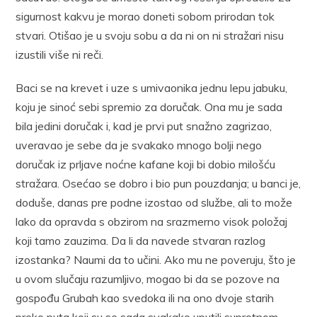
sigurnost kakvu je morao doneti sobom prirodan tok
stvari. Otišao je u svoju sobu a da ni on ni stražari nisu
izustili više ni reči.
Baci se na krevet i uze s umivaonika jednu lepu jabuku,
koju je sinoć sebi spremio za doručak. Ona mu je sada
bila jedini doručak i, kad je prvi put snažno zagrizao,
uveravao je sebe da je svakako mnogo bolji nego
doručak iz prljave noćne kafane koji bi dobio milošću
stražara. Osećao se dobro i bio pun pouzdanja; u banci je,
doduše, danas pre podne izostao od službe, ali to može
lako da opravda s obzirom na srazmerno visok položaj
koji tamo zauzima. Da li da navede stvaran razlog
izostanka? Naumi da to učini. Ako mu ne poveruju, što je
u ovom slučaju razumljivo, mogao bi da se pozove na
gospođu Grubah kao svedoka ili na ono dvoje starih