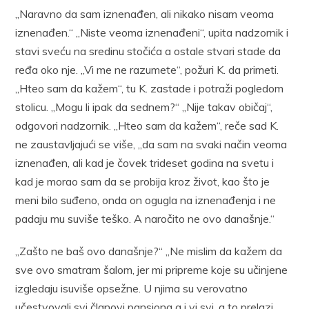
„Naravno da sam iznenađen, ali nikako nisam veoma
iznenađen.“ „Niste veoma iznenađeni“, upita nadzornik i
stavi sveću na sredinu stočića a ostale stvari stade da
ređa oko nje. „Vi me ne razumete“, požuri K. da primeti.
„Hteo sam da kažem“, tu K. zastade i potraži pogledom
stolicu. „Mogu li ipak da sednem?“ „Nije takav običaj“,
odgovori nadzornik. „Hteo sam da kažem“, reče sad K.
ne zaustavljajući se više, „da sam na svaki način veoma
iznenađen, ali kad je čovek trideset godina na svetu i
kad je morao sam da se probija kroz život, kao što je
meni bilo suđeno, onda on ogugla na iznenađenja i ne
padaju mu suviše teško. A naročito ne ovo današnje.“
„Zašto ne baš ovo današnje?“ „Ne mislim da kažem da
sve ovo smatram šalom, jer mi pripreme koje su učinjene
izgledaju isuviše opsežne. U njima su verovatno
učestvovali svi članovi pansiona a i vi svi, a to prelazi