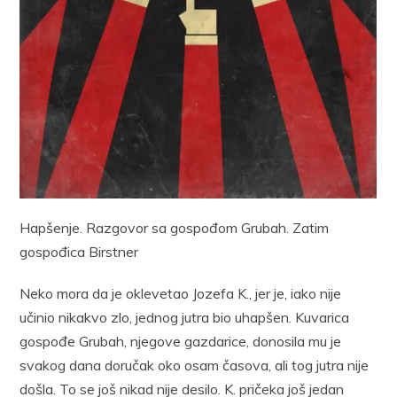
Hapšenje. Razgovor sa gospođom Grubah. Zatim
gospođica Birstner
Neko mora da je oklevetao Jozefa K., jer je, iako nije
učinio nikakvo zlo, jednog jutra bio uhapšen. Kuvarica
gospođe Grubah, njegove gazdarice, donosila mu je
svakog dana doručak oko osam časova, ali tog jutra nije
došla. To se još nikad nije desilo. K. pričeka još jedan