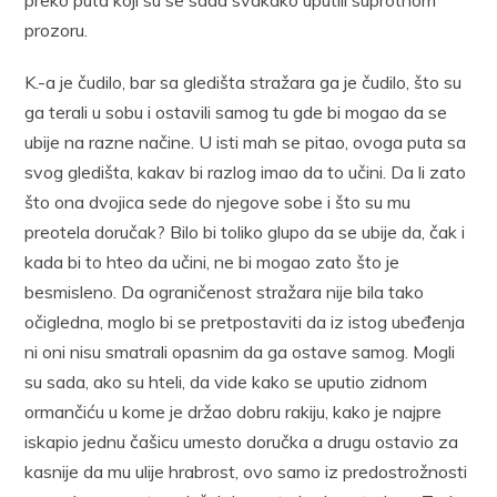
preko puta koji su se sada svakako uputili suprotnom
prozoru.
K.-a je čudilo, bar sa gledišta stražara ga je čudilo, što su
ga terali u sobu i ostavili samog tu gde bi mogao da se
ubije na razne načine. U isti mah se pitao, ovoga puta sa
svog gledišta, kakav bi razlog imao da to učini. Da li zato
što ona dvojica sede do njegove sobe i što su mu
preotela doručak? Bilo bi toliko glupo da se ubije da, čak i
kada bi to hteo da učini, ne bi mogao zato što je
besmisleno. Da ograničenost stražara nije bila tako
očigledna, moglo bi se pretpostaviti da iz istog ubeđenja
ni oni nisu smatrali opasnim da ga ostave samog. Mogli
su sada, ako su hteli, da vide kako se uputio zidnom
ormančiću u kome je držao dobru rakiju, kako je najpre
iskapio jednu čašicu umesto doručka a drugu ostavio za
kasnije da mu ulije hrabrost, ovo samo iz predostrožnosti