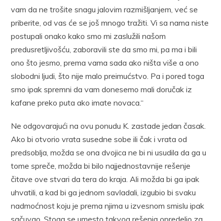
vam da ne trošite snagu jalovim razmišljanjem, već se
priberite, od vas će se još mnogo tražiti. Vi sa nama niste
postupali onako kako smo mi zaslužili našom
predusretljivošću, zaboravili ste da smo mi, pa ma i bili
ono što jesmo, prema vama sada ako ništa više a ono
slobodni ljudi, što nije malo preimućstvo. Pa i pored toga
smo ipak spremni da vam donesemo mali doručak iz
kafane preko puta ako imate novaca.“
Ne odgovarajući na ovu ponudu K. zastade jedan časak.
Ako bi otvorio vrata susedne sobe ili čak i vrata od
predsoblja, možda se ona dvojica ne bi ni usudila da ga u
tome spreče, možda bi bilo najjednostavnije rešenje
čitave ove stvari da tera do kraja. Ali možda bi ga ipak
uhvatili, a kad bi ga jednom savladali, izgubio bi svaku
nadmoćnost koju je prema njima u izvesnom smislu ipak
sačuvao. Stoga se umesto takvog rešenja opredelio za