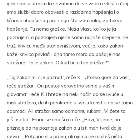
ipak smo u stanju da shvatimo da se visoka vlast u čijoj
smo službi dobro obavesti o razlozima hapšenja i o
ličnosti uhapšenog pre nego što izda nalog za takvo
hapšenje. Tu nema greške. Naša vlast, koliko je ja
poznajem, a poznajem njene samo najniže stepene, ne
traži krivicu među stanovništvom, već je, kako zakon
kaže, krivica privlači i ona tamo mora da pošalje nas
stražare. To je zakon. Otkud bi tu bilo greške?“
„Taj zakon mi nije poznat“, reče K. „Utoliko gore za vas“,
reče stražar. „On postoji verovatno samo u vašim
glavama“, reče K. i htede na neki način da se uvuče u
misli stražara, da ih preokrene u svoju korist ili da se tamo
odomaći. Ali stražar samo odmahnu rukom: „Vi ćete to
još osetiti.“ Franc se umeša i reče: „Pazi, Viljeme, on
priznaje da ne poznaje zakon a u isti mah tvrdi da je
nevin.“ „Potpuno si u pravu, ali njemu ne možeš ništa