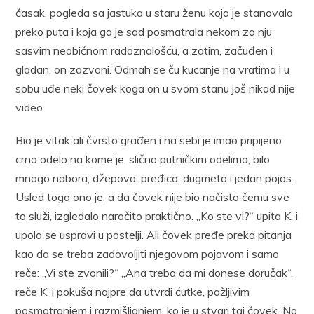
časak, pogleda sa jastuka u staru ženu koja je stanovala
preko puta i koja ga je sad posmatrala nekom za nju
sasvim neobičnom radoznalošću, a zatim, začuđen i
gladan, on zazvoni. Odmah se ču kucanje na vratima i u
sobu uđe neki čovek koga on u svom stanu još nikad nije
video.
Bio je vitak ali čvrsto građen i na sebi je imao pripijeno
crno odelo na kome je, slično putničkim odelima, bilo
mnogo nabora, džepova, pređica, dugmeta i jedan pojas.
Usled toga ono je, a da čovek nije bio načisto čemu sve
to služi, izgledalo naročito praktično. „Ko ste vi?“ upita K. i
upola se uspravi u postelji. Ali čovek pređe preko pitanja
kao da se treba zadovoljiti njegovom pojavom i samo
reče: „Vi ste zvonili?“ „Ana treba da mi donese doručak“,
reče K. i pokuša najpre da utvrdi ćutke, pažljivim
posmatranjem i razmišljanjem, ko je u stvari taj čovek. No