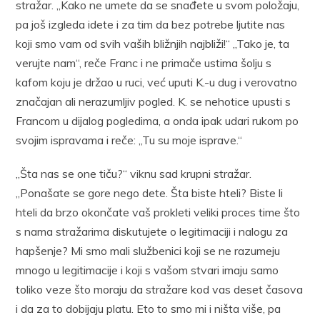
stražar. „Kako ne umete da se snađete u svom položaju,
pa još izgleda idete i za tim da bez potrebe ljutite nas
koji smo vam od svih vaših bližnjih najbliži!“ „Tako je, ta
verujte nam“, reče Franc i ne primače ustima šolju s
kafom koju je držao u ruci, već uputi K.-u dug i verovatno
značajan ali nerazumljiv pogled. K. se nehotice upusti s
Francom u dijalog pogledima, a onda ipak udari rukom po
svojim ispravama i reče: „Tu su moje isprave.“
„Šta nas se one tiču?“ viknu sad krupni stražar.
„Ponašate se gore nego dete. Šta biste hteli? Biste li
hteli da brzo okončate vaš prokleti veliki proces time što
s nama stražarima diskutujete o legitimaciji i nalogu za
hapšenje? Mi smo mali službenici koji se ne razumeju
mnogo u legitimacije i koji s vašom stvari imaju samo
toliko veze što moraju da stražare kod vas deset časova
i da za to dobijaju platu. Eto to smo mi i ništa više, pa