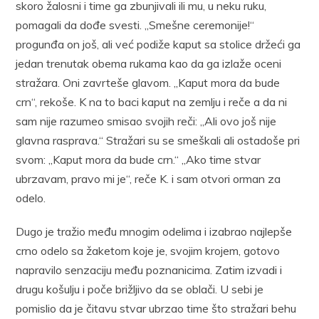
skoro žalosni i time ga zbunjivali ili mu, u neku ruku,
pomagali da dođe svesti. „Smešne ceremonije!“
progunđa on još, ali već podiže kaput sa stolice držeći ga
jedan trenutak obema rukama kao da ga izlaže oceni
stražara. Oni zavrteše glavom. „Kaput mora da bude
crn“, rekoše. K na to baci kaput na zemlju i reče a da ni
sam nije razumeo smisao svojih reči: „Ali ovo još nije
glavna rasprava.“ Stražari su se smeškali ali ostadoše pri
svom: „Kaput mora da bude crn.“ „Ako time stvar
ubrzavam, pravo mi je“, reče K. i sam otvori orman za
odelo.
Dugo je tražio među mnogim odelima i izabrao najlepše
crno odelo sa žaketom koje je, svojim krojem, gotovo
napravilo senzaciju među poznanicima. Zatim izvadi i
drugu košulju i poče brižljivo da se oblači. U sebi je
pomislio da je čitavu stvar ubrzao time što stražari behu