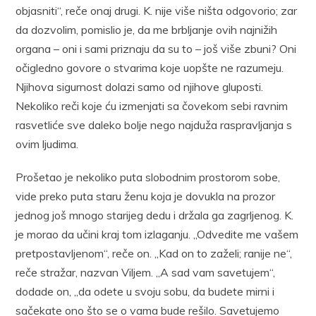
objasniti“, reče onaj drugi. K. nije više ništa odgovorio; zar
da dozvolim, pomislio je, da me brbljanje ovih najnižih
organa – oni i sami priznaju da su to – još više zbuni? Oni
očigledno govore o stvarima koje uopšte ne razumeju.
Njihova sigurnost dolazi samo od njihove gluposti.
Nekoliko reči koje ću izmenjati sa čovekom sebi ravnim
rasvetliće sve daleko bolje nego najduža raspravljanja s
ovim ljudima.
Prošetao je nekoliko puta slobodnim prostorom sobe,
vide preko puta staru ženu koja je dovukla na prozor
jednog još mnogo starijeg dedu i držala ga zagrljenog. K.
je morao da učini kraj tom izlaganju. „Odvedite me vašem
pretpostavljenom“, reče on. „Kad on to zaželi; ranije ne“,
reče stražar, nazvan Viljem. „A sad vam savetujem“,
dodade on, „da odete u svoju sobu, da budete mirni i
sačekate ono što se o vama bude rešilo. Savetujemo