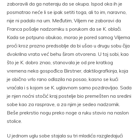
zaboravili da ga nateraju da se okupa. Ispod oka ih je
posmatrao neće li se ipak setiti toga, ali to im, naravno,
nije ni padalo na um. Međutim, Viljem ne zaboravi da
Franca pošalje nadzorniku s porukom da se K. oblači.
Kada se potpuno obukao, morao je pored samog Viljema
proći kroz prazno predsoblje da bi ušao u drugu sobu čija
dvokrilna vrata već behu širom otvorena. U toj sobi, kao
što je K. dobro znao, stanovala je od pre kratkog
vremena neka gospođica Birstner, daktilografkinja, koja
je obično vrlo rano odlazila na posao, kasno se kući
vraćala i s kojom se K. uglavnom samo pozdravljao. Sada
je njen noćni stočić kraj postelje bio premešten na sredini
sobe kao za rasprave, a za njim je sedeo nadzornik.
Beše prekrstio nogu preko noge a ruku stavio na naslon
stolice.
U jednom uglu sobe stajala su tri mladića razgledajući