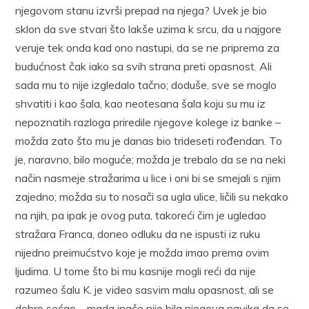
njegovom stanu izvrši prepad na njega? Uvek je bio
sklon da sve stvari što lakše uzima k srcu, da u najgore
veruje tek onda kad ono nastupi, da se ne priprema za
budućnost čak iako sa svih strana preti opasnost. Ali
sada mu to nije izgledalo tačno; doduše, sve se moglo
shvatiti i kao šala, kao neotesana šala koju su mu iz
nepoznatih razloga priredile njegove kolege iz banke –
možda zato što mu je danas bio trideseti rođendan. To
je, naravno, bilo moguće; možda je trebalo da se na neki
način nasmeje stražarima u lice i oni bi se smejali s njim
zajedno; možda su to nosači sa ugla ulice, ličili su nekako
na njih, pa ipak je ovog puta, takoreći čim je ugledao
stražara Franca, doneo odluku da ne ispusti iz ruku
nijedno preimućstvo koje je možda imao prema ovim
ljudima. U tome što bi mu kasnije mogli reći da nije
razumeo šalu K. je video sasvim malu opasnost, ali se
dobro sećao – mada inače nije bila njegova navika da se