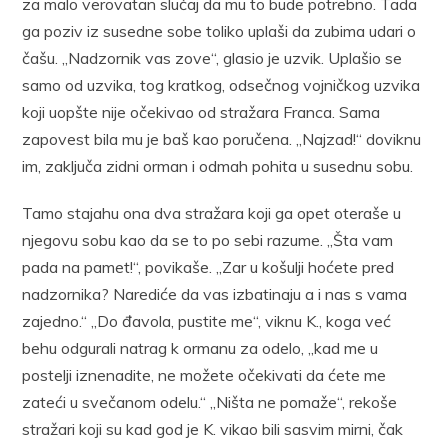
za malo verovatan slučaj da mu to bude potrebno. Tada
ga poziv iz susedne sobe toliko uplaši da zubima udari o
čašu. „Nadzornik vas zove“, glasio je uzvik. Uplašio se
samo od uzvika, tog kratkog, odsečnog vojničkog uzvika
koji uopšte nije očekivao od stražara Franca. Sama
zapovest bila mu je baš kao poručena. „Najzad!“ doviknu
im, zaključa zidni orman i odmah pohita u susednu sobu.
Tamo stajahu ona dva stražara koji ga opet oteraše u
njegovu sobu kao da se to po sebi razume. „Šta vam
pada na pamet!“, povikaše. „Zar u košulji hoćete pred
nadzornika? Narediće da vas izbatinaju a i nas s vama
zajedno.“ „Do đavola, pustite me“, viknu K., koga već
behu odgurali natrag k ormanu za odelo, „kad me u
postelji iznenadite, ne možete očekivati da ćete me
zateći u svečanom odelu.“ „Ništa ne pomaže“, rekoše
stražari koji su kad god je K. vikao bili sasvim mirni, čak