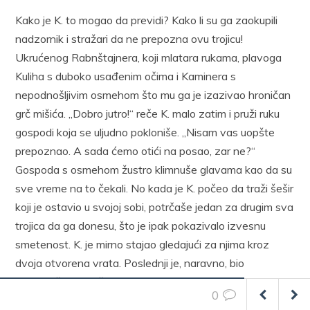
Kako je K. to mogao da previdi? Kako li su ga zaokupili
nadzornik i stražari da ne prepozna ovu trojicu!
Ukrućenog Rabnštajnera, koji mlatara rukama, plavoga
Kuliha s duboko usađenim očima i Kaminera s
nepodnošljivim osmehom što mu ga je izazivao hroničan
grč mišića. „Dobro jutro!“ reče K. malo zatim i pruži ruku
gospodi koja se uljudno pokloniše. „Nisam vas uopšte
prepoznao. A sada ćemo otići na posao, zar ne?“
Gospoda s osmehom žustro klimnuše glavama kao da su
sve vreme na to čekali. No kada je K. počeo da traži šešir
koji je ostavio u svojoj sobi, potrčaše jedan za drugim sva
trojica da ga donesu, što je ipak pokazivalo izvesnu
smetenost. K. je mirno stajao gledajući za njima kroz
dvoja otvorena vrata. Poslednji je, naravno, bio
ravnodušni Rabnštajner, koji samo udari u elegantan kas.
0