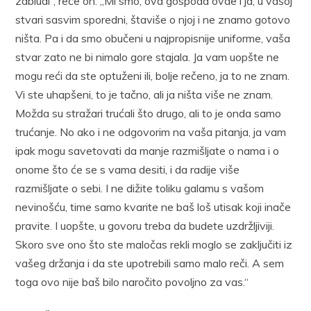
zabludi“, reče on. „Mi smo, ova gospoda ovde i ja, u vašoj
stvari sasvim sporedni, štaviše o njoj i ne znamo gotovo
ništa. Pa i da smo obučeni u najpropisnije uniforme, vaša
stvar zato ne bi nimalo gore stajala. Ja vam uopšte ne
mogu reći da ste optuženi ili, bolje rečeno, ja to ne znam.
Vi ste uhapšeni, to je tačno, ali ja ništa više ne znam.
Možda su stražari trućali što drugo, ali to je onda samo
trućanje. No ako i ne odgovorim na vaša pitanja, ja vam
ipak mogu savetovati da manje razmišljate o nama i o
onome što će se s vama desiti, i da radije više
razmišljate o sebi. I ne dižite toliku galamu s vašom
nevinošću, time samo kvarite ne baš loš utisak koji inače
pravite. I uopšte, u govoru treba da budete uzdržljiviji.
Skoro sve ono što ste maločas rekli moglo se zaključiti iz
vašeg držanja i da ste upotrebili samo malo reči. A sem
toga ovo nije baš bilo naročito povoljno za vas.“