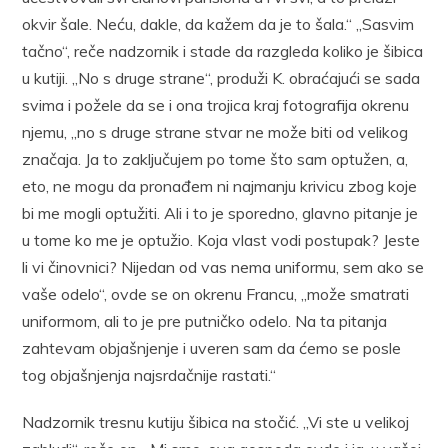
okvir šale. Neću, dakle, da kažem da je to šala.“ „Sasvim
tačno“, reče nadzornik i stade da razgleda koliko je šibica
u kutiji. „No s druge strane“, produži K. obraćajući se sada
svima i požele da se i ona trojica kraj fotografija okrenu
njemu, „no s druge strane stvar ne može biti od velikog
značaja. Ja to zaključujem po tome što sam optužen, a,
eto, ne mogu da pronađem ni najmanju krivicu zbog koje
bi me mogli optužiti. Ali i to je sporedno, glavno pitanje je
u tome ko me je optužio. Koja vlast vodi postupak? Jeste
li vi činovnici? Nijedan od vas nema uniformu, sem ako se
vaše odelo“, ovde se on okrenu Francu, „može smatrati
uniformom, ali to je pre putničko odelo. Na ta pitanja
zahtevam objašnjenje i uveren sam da ćemo se posle
tog objašnjenja najsrdačnije rastati.“
Nadzornik tresnu kutiju šibica na stočić. „Vi ste u velikoj