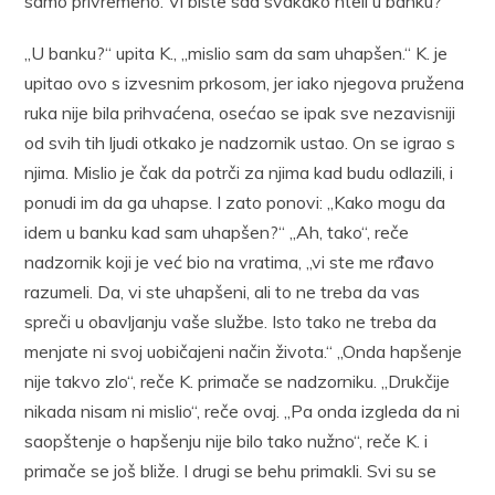
samo privremeno. Vi biste sad svakako hteli u banku?“
„U banku?“ upita K., „mislio sam da sam uhapšen.“ K. je
upitao ovo s izvesnim prkosom, jer iako njegova pružena
ruka nije bila prihvaćena, osećao se ipak sve nezavisniji
od svih tih ljudi otkako je nadzornik ustao. On se igrao s
njima. Mislio je čak da potrči za njima kad budu odlazili, i
ponudi im da ga uhapse. I zato ponovi: „Kako mogu da
idem u banku kad sam uhapšen?“ „Ah, tako“, reče
nadzornik koji je već bio na vratima, „vi ste me rđavo
razumeli. Da, vi ste uhapšeni, ali to ne treba da vas
spreči u obavljanju vaše službe. Isto tako ne treba da
menjate ni svoj uobičajeni način života.“ „Onda hapšenje
nije takvo zlo“, reče K. primače se nadzorniku. „Drukčije
nikada nisam ni mislio“, reče ovaj. „Pa onda izgleda da ni
saopštenje o hapšenju nije bilo tako nužno“, reče K. i
primače se još bliže. I drugi se behu primakli. Svi su se