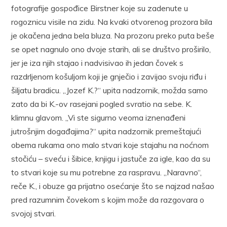
fotografije gospođice Birstner koje su zadenute u
rogoznicu visile na zidu. Na kvaki otvorenog prozora bila
je okačena jedna bela bluza. Na prozoru preko puta beše
se opet nagnulo ono dvoje starih, ali se društvo proširilo,
jer je iza njih stajao i nadvisivao ih jedan čovek s
razdrljenom košuljom koji je gnječio i zavijao svoju riđu i
šiljatu bradicu. „Jozef K.?“ upita nadzornik, možda samo
zato da bi K.-ov rasejani pogled svratio na sebe. K.
klimnu glavom. „Vi ste sigurno veoma iznenađeni
jutrošnjim događajima?“ upita nadzornik premeštajući
obema rukama ono malo stvari koje stajahu na noćnom
stočiću – sveću i šibice, knjigu i jastuče za igle, kao da su
to stvari koje su mu potrebne za raspravu. „Naravno“,
reče K., i obuze ga prijatno osećanje što se najzad našao
pred razumnim čovekom s kojim može da razgovara o
svojoj stvari.