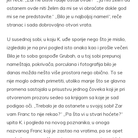
ostanem ovde niti želim da mi se vi obraćate dokle god
mi se ne predstavite.“ „Bilo je u najboljoj nameri“, reče
stranac i sada dobrovoljno otvori vrata.
U susednoj sobi, u koju K. uđe sporije nego što je mislio,
izgledalo je na prvi pogled isto onako kao i prošle večeri.
Bila je to soba gospođe Grubah, a u toj sobi prepunoj
nameštaja, pokrivača, porculana i fotografija bilo je
danas možda nešto više prostora nego obično. To se
nije moglo odmah primetiti, utoliko manje što se glavna
promena sastojala u prisustvu jednog čoveka koji je pri
otvorenom prozoru sedeo sa knjigom sa koje je sad
podigao oči. „Trebalo je da ostanete u svojoj sobi! Zar
vam Franc to nije rekao?“ „Pa šta vi u stvari hoćete?“
upita K. i pogleda na novog poznanika, u onoga
nazvanog Franc koji je zastao na vratima, pa se opet