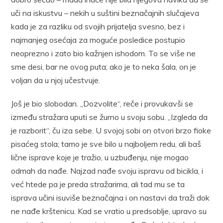
uči na iskustvu – nekih u suštini beznačajnih slučajeva
kada je za razliku od svojih prijatelja svesno, bez i
najmanjeg osećaja za moguće posledice postupio
neoprezno i zato bio kažnjen ishodom. To se više ne
sme desi, bar ne ovog puta; ako je to neka šala, on je
voljan da u njoj učestvuje.
Još je bio slobodan. „Dozvolite“, reče i provukavši se
između stražara uputi se žurno u svoju sobu. „Izgleda da
je razborit“, ču iza sebe. U svojoj sobi on otvori brzo fioke
pisaćeg stola; tamo je sve bilo u najboljem redu, ali baš
lične isprave koje je tražio, u uzbuđenju, nije mogao
odmah da nađe. Najzad nađe svoju ispravu od bicikla, i
već htede pa je preda stražarima, ali tad mu se ta
isprava učini isuviše beznačajna i on nastavi da traži dok
ne nađe krštenicu. Kad se vratio u predsoblje, upravo su