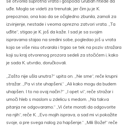
se otvorila suprotna vrata i gospođa Grubah htede da
uđe. Mogla se videti za trenutak, jer čim ju je K.
prepoznao, ona kao da se očigledno zbunila, zamoli za
izvinjenje, nestade i veoma oprezno zatvori vrata. „Ta
uđite“, stigao je K. još da kaže. I sad je sa svojim
ispravama stajao na sredini sobe, pogledao još u vrata
koja se više nisu otvarala i trgao se tek na poziv stražara
koji su kraj otvorenog prozora sedeli za stočićem i, kako
je sada K. utvrdio, doručkovali.
„Zašto nije ušla unutra?“ upita on. „Ne sme“, reče krupni
stražar. „Pa vi ste uhapšeni.“ „Ali kako mogu da budem
uhapšen. I to na ovaj način?“ „I opet vi“, reče stražar i
umoči hleb s maslom u zdelicu s medom. „Na takva
pitanja ne odgovaramo.“ „Vi ćete morati da odgovorite
na njih“, reče K. „Evo mojih isprava, a sad mi vi pokažite
svoje, a pre svega nalog za hapšenje.“ „Mili Bože!“ reče