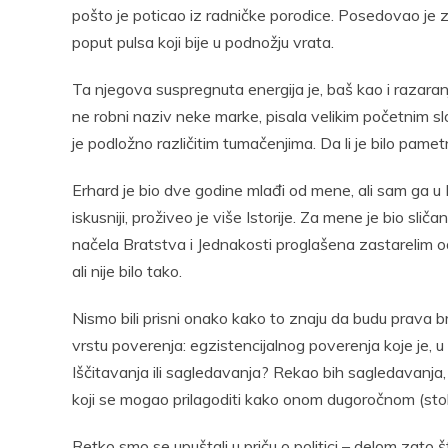
pošto je poticao iz radničke porodice. Posedovao je z
poput pulsa koji bije u podnožju vrata.
Ta njegova suspregnuta energija je, baš kao i razaranje 
ne robni naziv neke marke, pisala velikim početnim slov
je podložno različitim tumačenjima. Da li je bilo pametn
Erhard je bio dve godine mlađi od mene, ali sam ga u 
iskusniji, proživeo je više Istorije. Za mene je bio sli
načela Bratstva i Jednakosti proglašena zastarelim o
ali nije bilo tako.
Nismo bili prisni onako kako to znaju da budu prava 
vrstu poverenja: egzistencijalnog poverenja koje je, u kra
Iščitavanja ili sagledavanja? Rekao bih sagledavanja, 
koji se mogao prilagoditi kako onom dugoročnom (stol
Retko smo se upuštali u priču o politici – delom zato