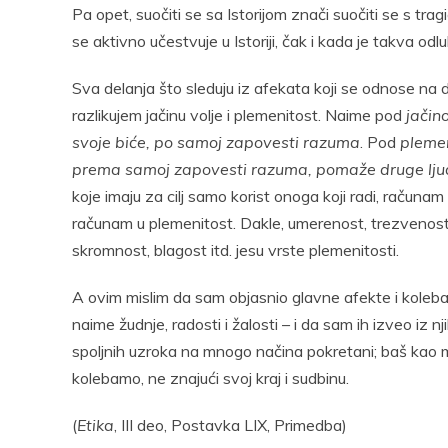
Pa opet, suočiti se sa Istorijom znači suočiti se s tr
se aktivno učestvuje u Istoriji, čak i kada je takva od
Sva delanja što sleduju iz afekata koji se odnose na 
razlikujem jačinu volje i plemenitost. Naime pod
jačin
svoje biće, po samoj zapovesti razuma
. Pod
pleme
prema samoj zapovesti razuma, pomaže druge ljude,
koje imaju za cilj samo korist onoga koji radi, računam u
računam u plemenitost. Dakle, umerenost, trezvenost, 
skromnost, blagost itd. jesu vrste plemenitosti.
A ovim mislim da sam objasnio glavne afekte i kolebanj
naime žudnje, radosti i žalosti – i da sam ih izveo iz 
spoljnih uzroka na mnogo načina pokretani; baš kao mo
kolebamo, ne znajući svoj kraj i sudbinu.
(
Etika
, III deo, Postavka LIX, Primedba)