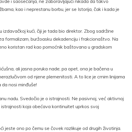
pravde i saosećanja, ne zaboravljajući nikada da takvo
ama, kao i neprestanu borbu, jer se Istorija, čak i kada je
zdavačkoj kući, čiji je tada bio direktor. Zbog sadržine
e za formalizam, buržoasku dekadenciju i frakcionaštvo. Na
tveno koristan rad kao pomoćnik baštovana u gradskom
ćušna, ali jasna poruka nade; pa opet, ona je bačena u
erazlučivom od njene plemenitosti. A to lice je crnim linijama
a da nosi minđuše!
nu nadu. Svedočio je o istrajnosti. Ne pasivnoj, već aktivnoj
e, istrajnosti koja obećava kontinuitet uprkos svoj
i jeste ono po čemu se čovek razlikuje od drugih životinja.