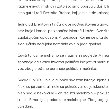
razme-njivati misli, ali i zato što smo obojica u duši bi
smo gutali reči Bertolta Brehta, koji je bio stric kakvog
Jedna od Brehtovih
Priča o gospodinu Kojneru
govori
bez kraja i konca, pa konačno iskorači i kaže: „Sve š
zaglušujućim aplauzom. A gospodin Kojner se pita da l
sledi učinio nečujnim narednih dve hiljade godina!
Čuvši to, osmehnuli smo se i razmenili poglede. A n
spoznaja da svaka izvorna politička inicijativa mora za
već zbog urođene paranoje političkih moćnika.
Svako u NDR-u bio je duboko svestan istorije, njene z
Neki su joj zamerali, neki su pokušavali da je iskorist
njen hod, a nekolicina – oni zaista malobrojni – poku
i noću. Erhard je spadao u te malobrojne. Zbog toga j
ugledam.