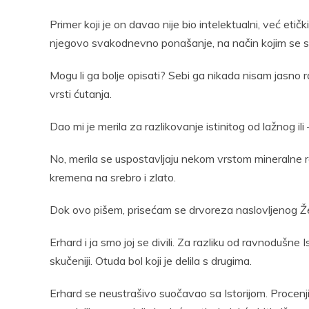
Primer koji je on davao nije bio intelektualni, već etič
njegovo svakodnevno ponašanje, na način kojim se s
Mogu li ga bolje opisati? Sebi ga nikada nisam jasno 
vrsti ćutanja.
Dao mi je merila za razlikovanje istinitog od lažnog 
No, merila se uspostavljaju nekom vrstom mineralne re
kremena na srebro i zlato.
Dok ovo pišem, prisećam se drvoreza naslovljenog
Ž
Erhard i ja smo joj se divili. Za razliku od ravnodušne Isto
skučeniji. Otuda bol koji je delila s drugima.
Erhard se neustrašivo suočavao sa Istorijom. Procenj