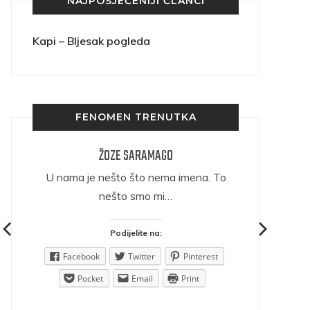
NAJPOSJEĆENIJI ČLANCI
Kapi – Bljesak pogleda
FENOMEN TRENUTKA
ŽOZE SARAMAGO
ričava
U nama je nešto što nema imena. To
nešto smo mi…
Podijelite na:
est
Facebook
Twitter
Pinterest
Pocket
Email
Print