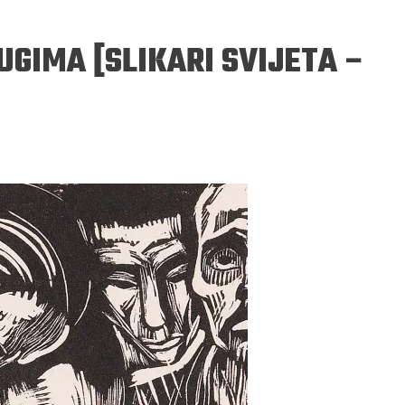
RUGIMA [SLIKARI SVIJETA –
ERGEJ JESENJIN
DRAGAN VELIKIĆ
 navikli na življenje pod
Literatura niti prepisuje, niti prep
, navikli smo da užižemo
život, već ga nanovo stvara.
ed ikonama, ali ne i pred
čovjekom.
Podijelite na:
Facebook
Twitter
Pinter
Podijelite na:
Pocket
Email
Print
Twitter
Pinterest