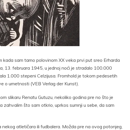
t
Email
Print
om kada sam tamo polovinom XX veka prvi put sreo Erharda
13. februara 1945, u jednoj noći je stradalo 100.000
tizala 1.000 stepeni Celzijusa. Fromhold je tokom pedesetih
ove o umetnosti (VEB Verlag der Kunst).
nskom slikaru Renatu Gutuzu, nekoliko godina pre no što je
 da zahvalim što sam otkrio, uprkos sumnji u sebe, da sam
a nekog atletičara ili fudbalera. Možda pre na ovog potonjeg,