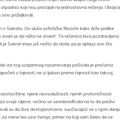
li otpadnici koji nisu pristajali na jednostavna rešenja. Obojica
 smo priželjkivali.
 o Sokratu. On sluša sofističke filozofe kako drže pridike
to znam je da ništa ne znam!“ Ta rečenica biva pozdravljena
i je Sokrat imao još nešto da doda, pa je aplauz ono što
egde iza tog uzajamnog razumevanja počivala je prećutna
početi u tajnosti, ne iz ljubavi prema tajnosti kao takvoj,
aostavštine, njene ravnodušnosti, njenih protivrečnosti.
e za svoje ciljeve, većina se usredsređivala na to da preživi
šavali su da žive dostojanstveno, suočavajući se s njom danju
e za mene bio uzor heroja, primer na koji sam želeo da se