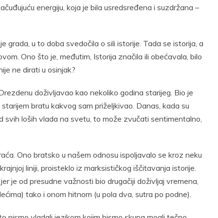
ačuđujuću energiju, koja je bila usredsređena i suzdržana –
grada, u to doba svedočila o sili istorije. Tada se istorija, a
om. Ono što je, međutim, Istorija značila ili obećavala, bilo
ije ne dirati u osinjak?
Drezdenu doživljavao kao nekoliko godina starijeg. Bio je
čan starijem bratu kakvog sam priželjkivao. Danas, kada su
d svih loših vlada na svetu, to može zvučati sentimentalno,
braća. Ono bratsko u našem odnosu ispoljavalo se kroz neku
jnjoj liniji, proisteklo iz marksističkog iščitavanja istorije.
jer je od presudne važnosti bio drugačiji doživljaj vremena,
ećima) tako i onom hitnom (u pola dva, sutra po podne).
 što nismo vladali jezikom kojim bismo skupa mogli tečno