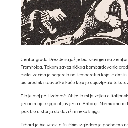
Pocke
Centar grada Drezdena još je bio sravnjen sa zemlj
Fromholda. Tokom savezničkog bombardovanja grada, 
civila; većina je sagorela na temperaturi koja je dos
bio urednik izdavačke kuće koja je objavljivala tekst
Bio je moj prvi izdavač. Objavio mi je knjigu o italija
ijedna moja knjiga objavljena u Britaniji. Njemu imam
ipak bio u stanju da dovršim neku knjigu.
Erhard je bio vitak, a fizičkim izgledom je podsećao n