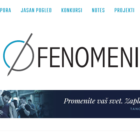
TPORA
JASAN POGLED
KONKURSI
NOTES
PROJEKTI