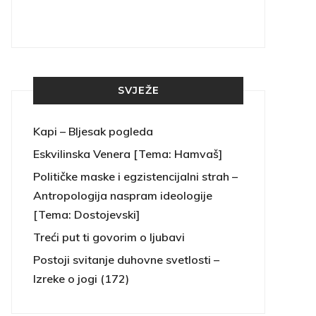
SVJEŽE
Kapi – Bljesak pogleda
Eskvilinska Venera [Tema: Hamvaš]
Političke maske i egzistencijalni strah –
Antropologija naspram ideologije
[Tema: Dostojevski]
Treći put ti govorim o ljubavi
Postoji svitanje duhovne svetlosti –
Izreke o jogi (172)