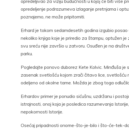
opredeljivao za viziju budućnosti u kojoj će biti više 
opredeljenje podrazumeva izlaganje pretnjama i optužb
poznajemo, ne može pripitomiti.
Erhard je tokom sedamdesetih godina izgubio posao u i
nekoliko knjiga koje je priredio za štampu, optužen j
svu sreću nije završio u zatvoru. Osuđen je na druš
parku.
Pogledajte ponovo duborez Kete Kolvic. Minđuša je si
zasenak svetlošću kojom zrači čitavo lice, svetlošću n
odeljeno od okolne tame. Možda je zbog toga odlučil
Erhardov primer je ponudio sićušnu, uzdržanu i postoja
istrajnosti, onoj koja je posledica razumevanja Istorij
nepokornosti Istorije.
Osećaj pripadnosti onome-što-je-bilo i što-će-tek-doć