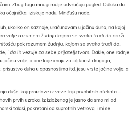
agičnim. Zbog toga mnogi radije odvraćaju pogled. Odluka da
luka očajnička, iziskuje nadu. Minđušu nade.
duh, ukoliko on saznaje, uračunavam u jačinu duha, na kojoj
om volje razumem žudnju kojom se svako
trudi da održi
nitošću
pak razumem
žudnju, kojom se svako
trudi da,
 i da ih vezuje za sebe prijateljstvom
. Dakle, one radnje
 jačinu volje; a one koje imaju za cilj korist drugoga,
prisustvo duha u opasnostima itd. jesu vrste jačine volje; a
a duše, koji proizlaze iz veze triju prvobitnih afekata –
njihovih prvih uzroka. Iz izloženog je jasno da smo mi od
rski talasi, pokretani od suprotnih vetrova, i mi se